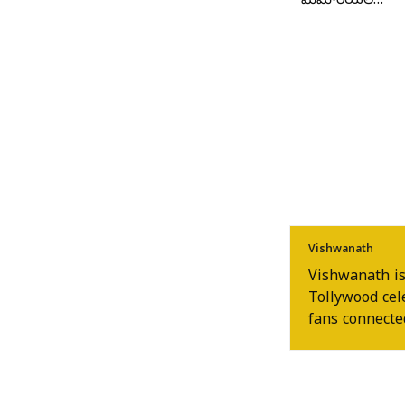
మెమోరియల్‌…
Vishwanath
Vishwanath is
Tollywood cel
fans connected