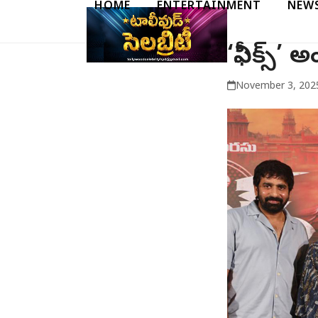
HOME
ENTERTAINMENT
NEW
Skip
to
content
‘ఫీనిక్స్
November 3, 202