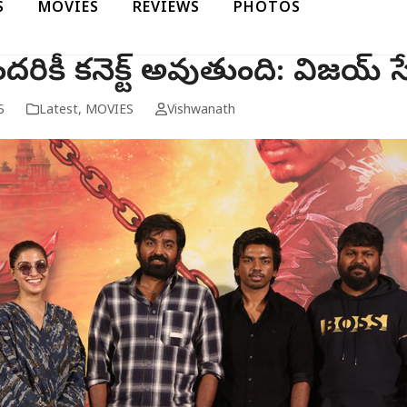
S
MOVIES
REVIEWS
PHOTOS
’ అందరికీ కనెక్ట్ అవుతుంది: విజయ్
5
Latest
,
MOVIES
Vishwanath