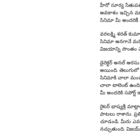
హీరో సూర్య సేతుపత
అవకాశం ఇచ్చిన మా న
సినిమా మీ అందరికీ
వరలక్ష్మి శరత్ కుమ
సినిమా అనగానే మరో
విజయాన్ని సొంతం చ
డైరెక్టర్ అనల్ అరసు
అయింది. తెలుగులో 
సినిమాకి చాలా మంచి 
చాలా టాలెంట్ ఉంది.
మీ అందరికి సపోర్ట్
రైటర్ భాష్యశ్రీ మ
పాటలు రాశాను. ప్ర
చూడండి. మీరు ఎవరు
నచ్చుతుంది. విజయ్ 