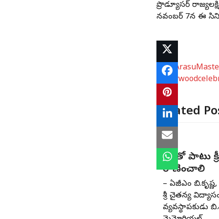
ప్రొడ్యూసర్ రాజ్యలక్
నవంబర్ 7న ఈ సినిమ
#AnlArasuMaste
#tollywoodcelebr
Related Po
విద్యతో పాటు క్
రాణించాలి
– ఏజీఎం బి.కృష్ణ, 
శ్రీ చైతన్య విద్యాస
వ్యవస్థాపకుడు బి.