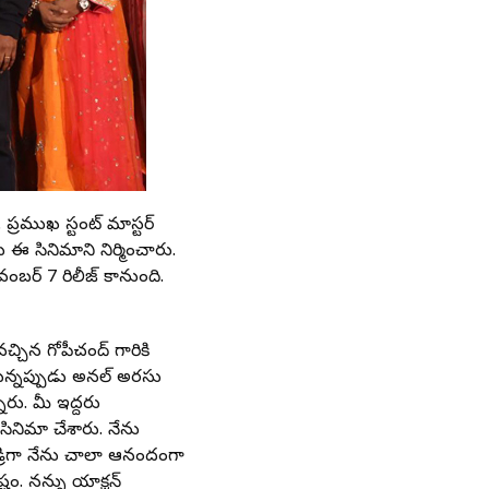
ప్రముఖ స్టంట్ మాస్టర్
సు ఈ సినిమాని నిర్మించారు.
వంబర్ 7 రిలీజ్ కానుంది.
్చిన గోపీచంద్ గారికి
ున్నప్పుడు అనల్ అరసు
రు. మీ ఇద్దరు
సినిమా చేశారు. నేను
్రిగా నేను చాలా ఆనందంగా
టం. నన్ను యాక్షన్