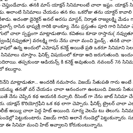
ెప్తుండేవాడు. తనకి మాస్ యాక్షన్ సినిమాలంటే చాలా ఇష్టం. యాక్షన్ 
టాడు. అలాంటి సినిమాలు చేయడం తన కల. ఒకరోజు తను యాక్టర్ కావాలి అ
ేశాడు. అదంతా డైరెక్టర్ అనల్ అరసు మాస్టర్, నిర్మాత రాజ్యలక్ష్మి మేడ
లాగ్స్ రాసిన భాష్యశ్రీ గారికి థాంక్యూ. నేను ప్రస్తుతం పూరి గారి సినిమా 
ుగులో చాలా స్పష్టంగా మాట్లాడుతాను. కవితలు కూడా రాస్తాను( నవ్వుత
వ్వండి(నవ్వుతూ) వరలక్ష్మి గారు నేను చాలా మంచి ఫ్రెండ్స్ . తనకి చాలా
ాషలో ఉన్న అందులో ఎమోషన్ కనెక్ట్ అయితే ప్రతి ఒక్కరూ సినిమాని సెలబ్ర
ినిమాలు చూస్తాం. ఫినిక్స్ విషయంలో కూడా అది జరుగుతుంది. ఇందుల
దిరాయి. తప్పకుండా ఆడియన్స్ కి కనెక్ట్ అవుతుంది. నవంబర్ 7న సినిమ
ో కలుద్దాం.
 మలినేని మాట్లాడుతూ… అందరికీ నమస్కారం. విజయ్ సేతుపతి గారు అంటే నా
యమ్మ. తనతో వర్క్ చేయడం చాలా ఆనందంగా ఉంటుంది. విజయ సేతుపతి 
తే నేను చెప్పిన కథ ఆయనకి నచ్చాలి. రీసెంట్ గా నేను జాట్ సినిమా చ
. యాక్షన్ కొరియోగ్రఫీని ఒక కథ లాగా చెప్పారు. ఫీనిక్స్ ట్రైలర్ చాలా ఎక్స్
ిలీజ్ అయ్యి చాలా పెద్ద హిట్ అయింది. సూర్య వెల్కమ్ టు తెలుగు. సి
డెల్లో పెట్టుకుంటారు. విజయ్ గారిని అలానే గుండెల్లో పెట్టుకున్నారు. స
ూడా ఈ సినిమా మంచి హిట్ అవ్వాలని కోరుకుంటున్నాను.