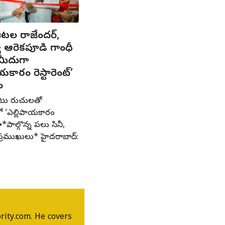
టల రాజేందర్,
యే ఆరెకపూడి గాంధీ
మీదుగా
యకారం రెస్టారెంట్’
ం
ాటు రుచులతో
లో 'ఎల్లిపాయకారం
' ▪️*పాల్గొన్న పలు సినీ,
్రముఖులు* హైదరాబాద్:
rity.com. He covers