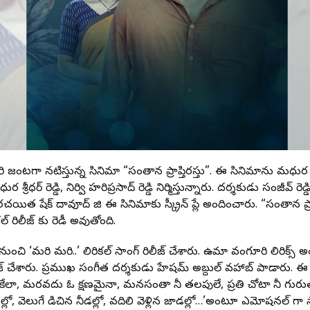
చౌదరి జంటగా నటిస్తున్న సినిమా “సంతాన ప్రాప్తిరస్తు”. ఈ సినిమాను మధుర 
ుర శ్రీధర్ రెడ్డి, నిర్వి హరిప్రసాద్ రెడ్డి నిర్మిస్తున్నారు. దర్శకుడు సంజీవ్ రెడ్డ
రచయిత షేక్ దావూద్ జి ఈ సినిమాకు స్క్రీన్ ప్లే అందించారు. “సంతాన ప్ర
కల్ రిలీజ్ కు రెడీ అవుతోంది.
ంచి ‘మరి మరి..’ లిరికల్ సాంగ్ రిలీజ్ చేశారు. ఉమా వంగూరి లిరిక్స
ోజ్ చేశారు. ప్రముఖ సంగీత దర్శకుడు హేషమ్ అబ్దుల్ వహాబ్ పాడారు. ఈ
ికేలా, మరవదు ఓ క్షణమైనా, మనసంతా నీ తలపులే, ప్రతి చోటా నీ గురుతుల
ల్లో, వెలుగే విడిచిన నీడల్లో, వదిలి వెళ్లిన జాడల్లో…’అంటూ ఎమోషనల్ గ