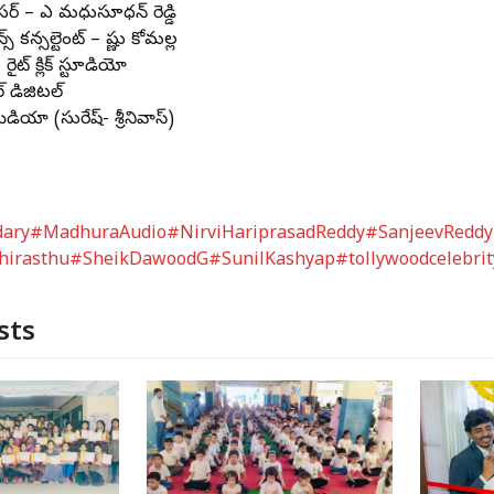
్యూసర్ – ఎ మధుసూధన్ రెడ్డి
్ కన్సల్టెంట్ – విష్ణు కోమల్ల
ైట్ క్లిక్ స్టూడియో
్ డిజిటల్
డియా (సురేష్- శ్రీనివాస్)
ary
#MadhuraAudio
#NirviHariprasadReddy
#SanjeevReddy
hirasthu
#SheikDawoodG
#SunilKashyap
#tollywoodcelebrit
sts