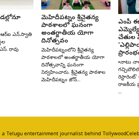
రీడల్లోనూ
మెహిదీపట్నం శ్రీచైతన్య
ఎంపీ ఈ
పాఠశాలలో ఘనంగా
ఎమ్మెల్
అంతర్జాతీయ యోగా
ఆర్‌ఐ ఎన్‌.స్వాతి
చేతుల 
దినోత్సవం
స్థల
‘ఎల్లిపా
ఎస్‌. రావు
మెహిదీపట్నంలోని శ్రీచైతన్య
ప్రారంభ
పాఠశాలలో అంతర్జాతీయ యోగా
▪️నాటు న
దినోత్సవాన్ని ఘనంగా
గచ్చిబౌలి
నిర్వహించారు. శ్రీచైతన్య పాఠశాల
రెస్టారెంట్
మెహిదీపట్నం జోన్‌…
రాజకీయ ప
…
 a Telugu entertainment journalist behind TollywoodCeleb