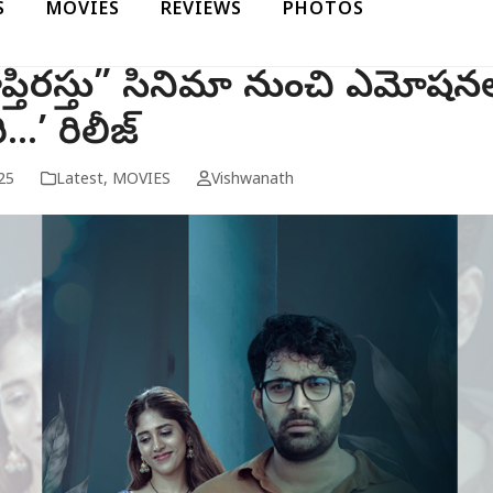
S
MOVIES
REVIEWS
PHOTOS
రాప్తిరస్తు” సినిమా నుంచి ఎమోషన
…’ రిలీజ్
25
Latest
,
MOVIES
Vishwanath