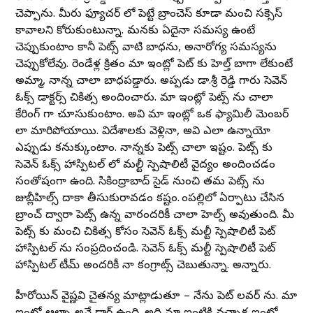
చెప్పాను. మీరు ఫ్యూచర్ లో పెట్టే బ్రాంచెస్ కూడా మంచి సక్సెస్
కావాలని కోరుకుంటున్నా. మనకు ఏదైనా సమస్య ఉంటే
చెప్పుకుంటాం కానీ పెట్స్ వాటి బాధను, అనారోగ్య సమస్యను
చెప్పుకోలేవు. రెండేళ్ల క్రితం మా ఇంట్లో పెట్ కు హెల్త్ బాగా లేకుంటే
అమ్మా, నాన్న చాలా బాధపడ్డారు. అప్పడు డా.శ్రీ రెడ్డి గారు సెవెన్
ఓక్స్ డాక్టర్స్ చికిత్స అందించారు. మా ఇంట్లో పెట్స్ ను చాలా
కేరింగ్ గా చూసుకుంటాం. అవి మా ఇంట్లో ఒక ఫ్యామిలీ మెంబర్
లా మారిపోయాయి. విదేశాలకు వెళ్లినా, అవి ఎలా ఉన్నాయో
ఎప్పుడు కనుక్కుంటాం. నాన్నకు పెట్స్ చాలా ఇష్టం. పెట్స్ కు
సెవెన్ ఓక్స్ హాస్పిటల్ లో మల్టీ స్పెషాలిటీ వైద్యం అందించడం
సంతోషంగా ఉంది. సికింద్రాబాద్ సైడ్ నుంచి తమ పెట్స్ ను
జుబ్లీహిల్స్ దాకా తీసుకురావడం కష్టం. కొంపల్లిలో ఏర్పాటు చేసిన
బ్రాంచ్ ద్వారా పెట్స్ ఉన్న వారందరికీ చాలా హెల్ప్ అవుతుంది. మీ
పెట్స్ కు మంచి చికిత్స కోసం సెవెన్ ఓక్స్ మల్టీ స్పెషాలిటీ పెట్
హాస్పిటల్ ను సంప్రదించండి. సెవెన్ ఓక్స్ మల్టీ స్పెషాలిటీ పెట్
హాస్పిటల్ టీమ్ అందరికీ నా కంగ్రాట్స్ చెబుతున్నా. అన్నారు.
హీరోయిన్ వైష్ణవి చైతన్య మాట్లాడుతూ – నేను పెట్ లవర్ ను. మా