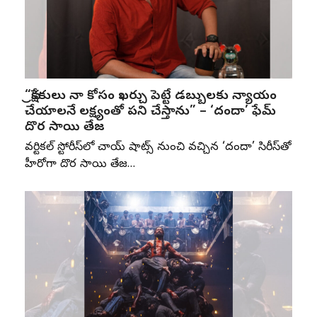
“ప్రేక్షకులు నా కోసం ఖర్చు పెట్టే డబ్బులకు న్యాయం
చేయాలనే లక్ష్యంతో పని చేస్తాను” – ‘దందా’ ఫేమ్
దొర సాయి తేజ
వర్టికల్ స్టోరీస్‌లో చాయ్ షాట్స్ నుంచి వచ్చిన ‘దందా’ సిరీస్‌తో
హీరోగా దొర సాయి తేజ…