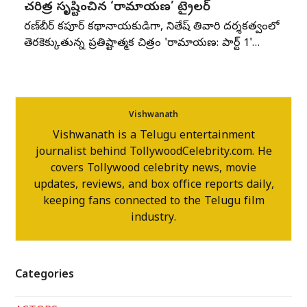
చరిత్ర సృష్టించిన ‘రామాయణ’ ట్రైలర్
రణ్‌బీర్ కపూర్ కథానాయకుడిగా, నితేష్ తివారి దర్శకత్వంలో
తెరకెక్కుతున్న ప్రతిష్టాత్మక చిత్రం 'రామాయణ: పార్ట్ 1'…
Vishwanath
Vishwanath is a Telugu entertainment
journalist behind TollywoodCelebrity.com. He
covers Tollywood celebrity news, movie
updates, reviews, and box office reports daily,
keeping fans connected to the Telugu film
industry.
Categories