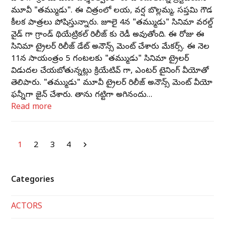
మూవీ "తమ్ముడు". ఈ చిత్రంలో లయ, వర్ష బొల్లమ్మ, సప్తమి గౌడ
కీలక పాత్రలు పోషిస్తున్నారు. జూలై 4న "తమ్ముడు" సినిమా వరల్డ్
వైడ్ గా గ్రాండ్ థియేట్రికల్ రిలీజ్ కు రెడీ అవుతోంది. ఈ రోజు ఈ
సినిమా ట్రైలర్ రిలీజ్ డేట్ అనౌన్స్ మెంట్ చేశారు మేకర్స్. ఈ నెల
11న సాయంత్రం 5 గంటలకు "తమ్ముడు" సినిమా ట్రైలర్
విడుదల చేయబోతున్నట్లు క్రియేటివ్ గా, ఎంటర్ టైనింగ్ వీడియోతో
తెలిపారు. "తమ్ముడు" మూవీ ట్రైలర్ రిలీజ్ అనౌన్స్ మెంట్ వీడియో
ఫన్నీగా డిజైన్ చేశారు. తాను గట్టిగా అడిగినందు…
Read more
Page
Page
Page
Page
Next
1
2
3
4
Categories
ACTORS