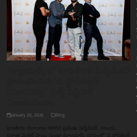
న్యూయార్క్‌లో భారతీయ ఫిల్మ్‌మేకర్
ప్రారంభించిన ‘ది స్టోరీటెల్లర్
యూనివర్స్’ ఫిల్మ్ ఫెస్టివల్
విజయవంతం
January 20, 2026
Blog
భారతీయ మూలాలు కలిగిన ప్రముఖ ఫిల్మ్‌మేకర్, నటుడు,
నిర్మాత వెంకట్ సాయి గుండా న్యూయార్క్ నగరంలో 'ది స్టోరీటెల్లర్