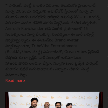
* పార్కింగ్, ఎంట్రీ & ఇతర వివరాలు తెలుసుకోండి హైదరాబాద్,
మార్చి 20, 2026: గచ్చిబౌలి అవుట్‌డోర్ స్టేడియంలో మార్చి 21
శనివారం నాడు జరగబోయే రాక్‌స్టార్ అనిరుధ్ XV – 15 ఇయర్స్
విత్ యూ సంగీత కచేరీకి నగరం సిద్ధమైంది. సంగీత దర్శకుడు
Anirudh Ravichander తన సంగీత ప్రయాణంలో 15
సంవత్సరాలు పూర్తి చేసుకున్న సందర్భంగా ఈ భారీ కాన్సర్ట్
నిర్వహిస్తున్నారు. ఈ ఈవెంట్‌ను Brand Avatar
నిర్వహిస్తుండగా, TribeVibe Entertainment
(BookMyShow సంస్థ) సహకారంతో, Ocean Vibes ప్రెజెంట్
చేస్తోంది. ఈ కాన్సర్ట్‌కు భారీ సంఖ్యలో అభిమానులు
హాజరవుతారని అంచనా వేస్తూ, నిర్వాహకులు ప్రత్యేక పార్కింగ్
మరియు షటిల్ సదుపాయాలను ఏర్పాటు చేశారు. ఎంట్రీ
వివరాలు గేట్లు…
Read more