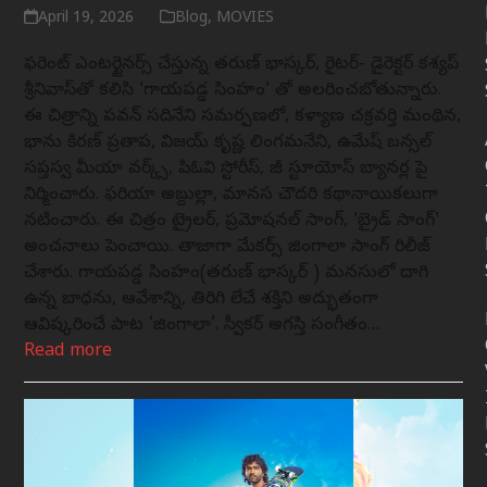
April 19, 2026
Blog
,
MOVIES
డిఫరెంట్ ఎంటర్టైనర్స్ చేస్తున్న తరుణ్ భాస్కర్, రైటర్- డైరెక్టర్ కశ్యప్
శ్రీనివాస్‌తో కలిసి 'గాయపడ్డ సింహం' తో అలరించబోతున్నారు.
ఈ చిత్రాన్ని పవన్ సదినేని సమర్పణలో, కళ్యాణ చక్రవర్తి మంథిన,
భాను కిరణ్ ప్రతాప, విజయ్ కృష్ణ లింగమనేని, ఉమేష్ బన్సల్
సప్తస్వ మీడియా వర్క్స్, పిఓవి స్టోరీస్, జీ స్టూడియోస్ బ్యానర్ల పై
నిర్మించారు. ఫరియా అబ్దుల్లా, మానస చౌదరి కథానాయికలుగా
నటించారు. ఈ చిత్రం ట్రైలర్, ప్రమోషనల్ సాంగ్, 'బ్రైడ్ సాంగ్'
అంచనాలు పెంచాయి. తాజాగా మేకర్స్ జింగాలా సాంగ్ రిలీజ్
చేశారు. గాయపడ్డ సింహం(తరుణ్ భాస్కర్ ) మనసులో దాగి
ఉన్న బాధను, ఆవేశాన్ని, తిరిగి లేచే శక్తిని అద్భుతంగా
ఆవిష్కరించే పాట ‘జింగాలా’. స్వీకర్ అగస్తి సంగీతం…
Read more