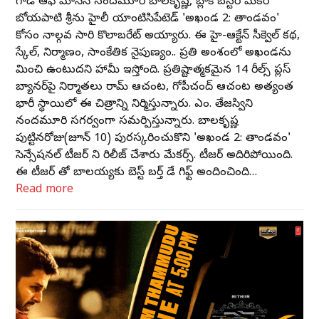
గాడ్ ఆఫ్ మాసెస్ నందమూరి బాలకృష్ణ, బ్లాక్ బస్టర్ మేకర్
బోయపాటి శ్రీను హైలీ యాంటిసిపేటెడ్ 'అఖండ 2: తాండవం'
కోసం నాల్గవ సారి కొలాబరేట్ అయ్యారు. ఈ హై-ఆక్టేన్ సీక్వెల్ కథ,
స్కేల్, నిర్మాణం, సాంకేతిక నైపుణ్యం.. ప్రతి అంశంలో అఖండను
మించి ఉంటుదని హామీ ఇస్తోంది. ప్రతిష్టాత్మకమైన 14 రీల్స్ ప్లస్
బ్యానర్‌పై నిర్మాతలు రామ్ ఆచంట, గోపీచంద్ ఆచంట అత్యంత
భారీ స్థాయిలో ఈ చిత్రాన్ని నిర్మిస్తున్నారు. ఎం. తేజస్విని
నందమూరి సగర్వంగా సమర్పిస్తున్నారు. బాలకృష్ణ
పుట్టినరోజు(జూన్ 10) పురస్కరించుకొని 'అఖండ 2: తాండవం'
సెన్సేషనల్ టీజర్ ని రిలీజ్ చేశారు మేకర్స్. టీజర్ అదిరిపోయింది.
ఈ టీజర్ తో బాలయ్యకు బెస్ట్ బర్త్ డే గిఫ్ట్ అందించింది…
Read more