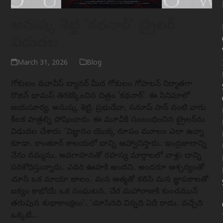
అనుష్క శెట్టి ‘కథనార్’ ట్రైలర్
విడుదల
March 31, 2026
Blog
గోకులం మూవీస్ బ్యానర్ మీద గోకులం గోపాలన్ నిర్మాతగా
రొజిన్ థామస్ తెరకెక్కించిన చిత్రం ‘కథనార్’. ఈ సినిమాలో
జయసూర్య, అనుష్క శెట్టి, ప్రభుదేవా, సనూప్ సాన్ వంటి వారు
కీలక పాత్రల్ని పోషించారు. ఈ మూవీకి సంబంధించిన ట్రైలర్‌ను
విడుదల చేశారు. ‘విజ్ఞానం యొక్క రూపం మూలం ఎలా ఉన్నా
కూడా.. కాంతూర్ శాలయలో దాన్ని ఆహ్వానిస్తారు.. ఇంద్రజాలాన్ని
నేను నమ్మను.. అవగాహనతో రహస్య మార్గాలలో వాళ్లు దాన్ని
పరిశోధిస్తున్నారు.. ఎవరి ఊహకి అందని.. అందరూ ఆశ్చర్యంతో
చూసే ఒక మాయా జాలం.. మన ఆత్మతో కలిసి మన జ్ఞాపకాలతో
ఐక్యం కాబోయే ఒక సంఘటన.. చేర మహారాజుకి కుంచమున్
తరుపున శుభాకాంక్షలు’.. ‘చూసినది విన్నది ఏదీ రాదు.. వచ్చేది
ఒక్కటే.…