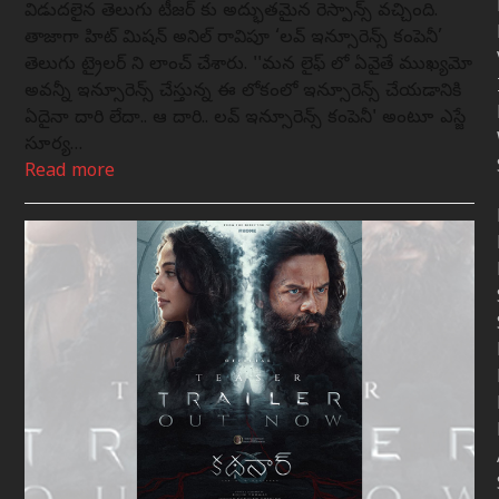
విడుదలైన తెలుగు టీజర్‌ కు అద్భుతమైన రెస్పాన్స్ వచ్చింది.
తాజాగా హిట్ మిషన్ అనిల్ రావిపూడి ‘లవ్ ఇన్సూరెన్స్ కంపెనీ’
తెలుగు ట్రైలర్ ని లాంచ్ చేశారు. ''మన లైఫ్ లో ఏవైతే ముఖ్యమో
అవన్నీ ఇన్సూరెన్స్ చేస్తున్న ఈ లోకంలో ఇన్సూరెన్స్ చేయడానికి
ఏదైనా దారి లేదా.. ఆ దారి.. లవ్ ఇన్సూరెన్స్ కంపెనీ' అంటూ ఎస్జే
సూర్య…
Read more