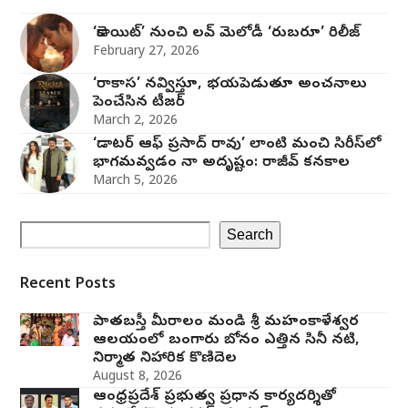
‘డెకాయిట్’ నుంచి లవ్ మెలోడీ ‘రుబరూ’ రిలీజ్
February 27, 2026
‘రాకాస’ నవ్విస్తూ, భయపెడుతూ అంచనాలు
పెంచేసిన టీజర్
March 2, 2026
‘డాటర్ ఆఫ్ ప్రసాద్ రావు’ లాంటి మంచి సిరీస్‌లో
భాగమవ్వడం నా అదృష్టం: రాజీవ్ కనకాల
March 5, 2026
Search
Recent Posts
పాతబస్తీ మీరాలం మండి శ్రీ మహంకాళేశ్వర
ఆలయంలో బంగారు బోనం ఎత్తిన సినీ నటి,
నిర్మాత నిహారిక కొణిదెల
August 8, 2026
ఆంధ్రప్రదేశ్ ప్రభుత్వ ప్రధాన కార్యదర్శితో