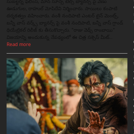
సుబల్టర్న్ ఫిలింస్, మాన్ సూన్స్ టేల్స్ బ్యానర్స్ పై వేణు
ఊడుగుల, రాహుల్ మోపిదేవి నిర్మించారు. సాయిలు కంపాటి
దర్శకత్వం వహించారు. వంశీ నందిపాటి ఎంటర్ టైన్ మెంట్స్,
బన్నీ వాస్ వర్క్స్ బ్యానర్స్ పై వంశీ నందిపాటి, బన్నీ వాస్ గ్రాండ్
థియేట్రికల్ రిలీజ్ కు తీసుకొచ్చారు. "రాజు వెడ్స్ రాంబాయి"
విజయాన్ని అందుకున్న నేపథ్యంలో ఈ చిత్ర సక్సెస్ మీట్…
Read more