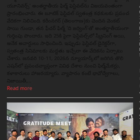
యూనివర్స్' అంతర్జాతీయ ఫిల్మ్ ఫెస్టివల్‌ను విజయవంతంగా
ప్రారంభించారు. ఈ బూటిక్ ఫెస్టివల్ స్వతంత్ర కథకులకు ప్రపంచ
వేదికగా నిలిచింది. కరీంనగర్ (తెలంగాణ)కు చెందిన వెంకట్
సాయి గుండా, తన ఫీచర్ ఫిల్మ్ 'ది డిజర్వింగ్'తో అంతర్జాతీయంగా
గుర్తింపు పొందారు. ఇది 25కి పైగా ఫెస్టివల్స్‌లో స్క్రీనింగ్ అయి,
అనేక అవార్డులు సాధించింది. ఇప్పుడు ఫెస్టివల్ డైరెక్టర్‌గా,
స్వతంత్ర సినిమాలకు మద్దతు ఇచ్చేలా ఈ వేదికను ఏర్పాటు
చేశారు. జనవరి 10-11, 2026న న్యూయార్క్‌లో జరిగిన తొలి
ఎడిషన్‌లో ప్రపంచవ్యాప్తంగా వివిధ దేశాల నుంచి ఫిల్మ్‌మేకర్లు,
కళాకారులు హాజరయ్యారు. వ్యాపారం కంటే భావోద్వేగాలు,
నిజాయితీ,…
Read more