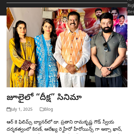
Rig
Re
జూలైలో “దీక్ష” సినిమా
July 1, 2025
Blog
ఆర్ కె ఫిలిమ్స్ బ్యానర్‌‌లో డా. ప్రతాని రామకృష్ణ గౌడ్ స్వీయ
దర్శకత్వంలో కిరణ్, ఆలేఖ్య రెడ్డి హీరో హీరోయిన్స్ గా ఆక్సా ఖాన్,