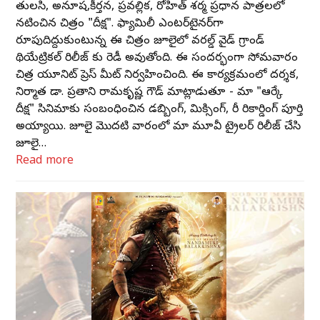
తులసి, అనూష,కీర్తన, ప్రవల్లిక, రోహిత్ శర్మ ప్రధాన పాత్రలలో
నటించిన చిత్రం "దీక్ష". ఫ్యామిలీ ఎంటర్‌‌టైనర్‌‌గా
రూపుదిద్దుకుంటున్న ఈ చిత్రం జూలైలో వరల్డ్ వైడ్ గ్రాండ్
థియేట్రికల్ రిలీజ్ కు రెడీ అవుతోంది. ఈ సందర్భంగా సోమవారం
చిత్ర యూనిట్ ప్రెస్‌ మీట్ నిర్వహించింది. ఈ కార్యక్రమంలో దర్శక,
నిర్మాత డా. ప్రతాని రామకృష్ణ గౌడ్ మాట్లాడుతూ - మా "ఆర్కే
దీక్ష" సినిమాకు సంబంధించిన డబ్బింగ్, మిక్సింగ్, రీ రికార్డింగ్ పూర్తి
అయ్యాయి. జూలై మొదటి వారంలో మా మూవీ ట్రైలర్ రిలీజ్ చేసి
జూలై…
Read more