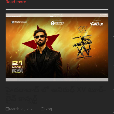
Read more
హైదరాబాద్ లో అనిరుధ్ XV టూర్–
లైవ్ కాన్సర్ట్
March 20, 2026
Blog