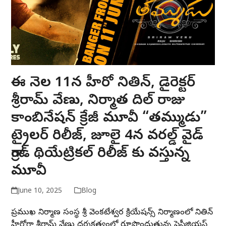
ఈ నెల 11న హీరో నితిన్, డైరెక్టర్
శ్రీరామ్ వేణు, నిర్మాత దిల్ రాజు
కాంబినేషన్ క్రేజీ మూవీ “తమ్ముడు”
ట్రైలర్ రిలీజ్, జూలై 4న వరల్డ్ వైడ్
గ్రాండ్ థియేట్రికల్ రిలీజ్ కు వస్తున్న
మూవీ
June 10, 2025
Blog
ప్రముఖ నిర్మాణ సంస్థ శ్రీ వెంకటేశ్వర క్రియేషన్స్ నిర్మాణంలో నితిన్
హీరోగా శ్రీరామ్ వేణు దర్శకత్వంలో రూపొందుతున్న ప్రెస్టీజియస్