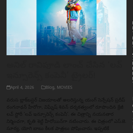
అనిల్ రావిపూడి లాంచ్ చేసిన ‘లవ్
ఇన్సూరెన్స్ కంపెనీ’ ట్రైలర్!
April 4, 2026
Blog
,
MOVIES
వరుస బ్లాక్‌బస్టర్ విజయాలతో అలరిస్తున్న యంగ్ సెన్సేషన్ ప్రదీప్
రంగనాథన్ హీరోగా, విఘ్నేష్ శివన్ దర్శకత్వంలో రూపొందిన క్రేజీ
లవ్ స్టోరీ ‘లవ్ ఇన్సూరెన్స్ కంపెనీ’. ఈ చిత్రాన్ని నయనతార
నిర్మించగా, కృతి శెట్టి హీరోయిన్‌గా నటించారు. ఈ చిత్రంలో ఎస్.జె.
సూర్య, యోగి బాబు కీలక పాత్రలు పోషించారు. ఇప్పటికే