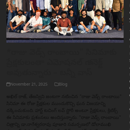
*రాజు వెడ్స్ రాంబాయి” సినిమాకు
ప్రేక్షకులంతా ఎమోషనల్ గా కనెక్ట్
అవుతున్నారు – బన్నీ వాస్
November 21, 2025
Blog
అఖిల్ రాజ్, తేజస్విని జంటగా నటించిన "రాజు వెడ్స్ రాంబాయి"
సినిమా ఈ రోజు ప్రేక్షకుల ముందుకొచ్చి ఘన విజయాన్ని
దక్కించుకుంది. హార్ట్ టచింగ్ లవ్ స్టోరీ అంటూ ప్రేక్షకులు, క్రిటిక్స్
ఈ సినిమాకు ప్రశంసలు అందిస్తున్నారు. "రాజు వెడ్స్ రాంబాయి"
చిత్రాన్ని డా.నాగేశ్వరరావు పూజారి సమర్పణలో డోలాముఖి