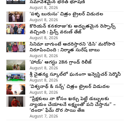
సమావేశమైన భరత్ భూషణ్
August 8, 2026
‘పళ్ళ బురుసు’ చిత్రం ట్రైలర్ విడుదల
August 8, 2026
కొరియన్ కనకరాజు’కు అద్భుతమైన రెస్పాన్స్
వచ్చింది : ప్రిన్స్ వరుణ్ తేజ్
August 8, 2026
సినిమా బాగుంటే ఆదరిస్తారని ‘డిసి’ మరోసారి
నిరూపించింది : నిర్మాత సురేష్ బాబు
August 8, 2026
‘హాయ్’ ఆగస్టు 28న గ్రాండ్ రిలీజ్
August 8, 2026
శ్రీ చైతన్య స్కూల్‌లో ఘనంగా ఇన్వెస్టిచర్‌ సెర్మొనీ
August 8, 2026
‘విశ్వనాథ్ & సన్స్’ చిత్రం ట్రైలర్ విడుదల
August 8, 2026
“ప్రేక్షకులు నా కోసం ఖర్చు పెట్టే డబ్బులకు
న్యాయం చేయాలనే లక్ష్యంతో పని చేస్తాను” –
‘దందా’ ఫేమ్ దొర సాయి తేజ
August 7, 2026