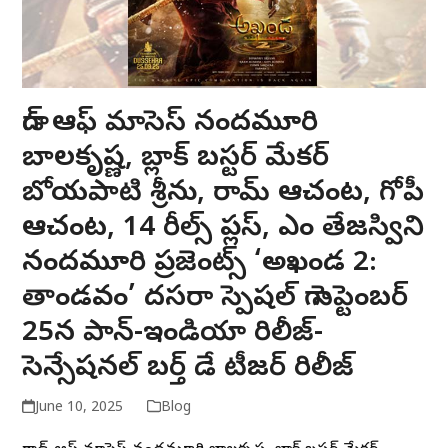
గాడ్ ఆఫ్ మాసెస్ నందమూరి
బాలకృష్ణ, బ్లాక్ బస్టర్ మేకర్
బోయపాటి శ్రీను, రామ్ ఆచంట, గోపీ
ఆచంట, 14 రీల్స్ ప్లస్, ఎం తేజస్విని
నందమూరి ప్రజెంట్స్ ‘అఖండ 2:
తాండవం’ దసరా స్పెషల్ గా సెప్టెంబర్
25న పాన్-ఇండియా రిలీజ్-
సెన్సేషనల్ బర్త్ డే టీజర్ రిలీజ్
June 10, 2025
Blog