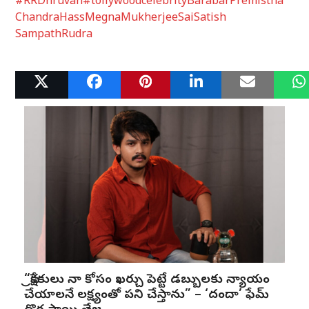
#RRDhruvan
#tollywoodcelebrity
BarabarPremistha
ChandraHass
MegnaMukherjee
SaiSatish
SampathRudra
Related Posts
“ప్రేక్షకులు నా కోసం ఖర్చు పెట్టే డబ్బులకు న్యాయం
చేయాలనే లక్ష్యంతో పని చేస్తాను” – ‘దందా’ ఫేమ్