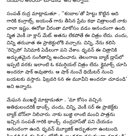
సినిమాని అందరూ చూడండి’ అని అన్నారు.
సంపత్ రుద్ర మాట్లాడుతూ .. ‘’శoబాల’తో హిట్టు కొట్టిన ఆది
గారికి కంగ్రాట్స్. జయంత్ గారు తీసిన ప్రేమ కథా చిత్రాలంటే నాకు
చాలా ఇష్టం. ఈరోజు వీరంతా మాకోసం రావడం ఆనందంగా ఉంది.
నిర్మాత వెంకీ నా క్లాస్ మేట్. అతను లేకపోతే ఈ చిత్రం లేదు. చందు,
చిన్ని తరువాత ఈ ప్రాజెక్టులోకి వచ్చారు. చిన్ని, నేను కలిసి
‘రెచ్చిపో’ సినిమాకి ఏడీలుగా పని చేశాం. ధృవన్ ఈ చిత్రానికి
అద్భుతమైన సంగీతాన్ని అందించారు. తెలంగాణ బ్యాక్ డ్రాప్‌లో
ఇప్పటి వరకు ఇలాంటి ఓ కమర్షియల్ చిత్రం రాలేదు. క్లైమాక్స్ చూసి
అందరూ షాక్ అవుతారు. ఆ షాక్ నుంచే థియేటర్ నుంచి
బయటకు వస్తారు. ఫిబ్రవరి 6న ఈ మూవీని అందరూ చూడండి’
అని అన్నారు.
మేఘన ముఖర్జీ మాట్లాడుతూ .. ‘మా కోసం వచ్చిన
అతిథులందరికీ థాంక్స్. చందు, చిన్ని, వెంకీ సర్ ఈ ప్రాజెక్ట్‌కు
బ్యాక్ బోన్‌లా నిలిచారు. నాకు బుజ్జి లాంటి మంచి పాత్రను
ఇచ్చిన సంపత్ గారికి థాంక్స్. చంద్రహాస్‌తో పని చేయడం
ఆనందంగా ఉంది. ధృవన్ మ్యూజిక్ అద్భుతంగా ఉంటుంది.