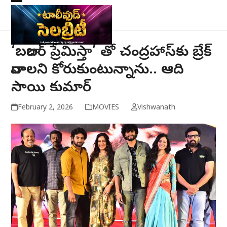
Skip
Open
Close
to
mobile
mobile
content
menu
menu
‘బరాబర్ ప్రేమిస్తా’ తో చంద్రహాస్‌కు బ్రేక్
రావాలని కోరుకుంటున్నాను.. ఆది
సాయి కుమార్
February 2, 2026
MOVIES
Vishwanath