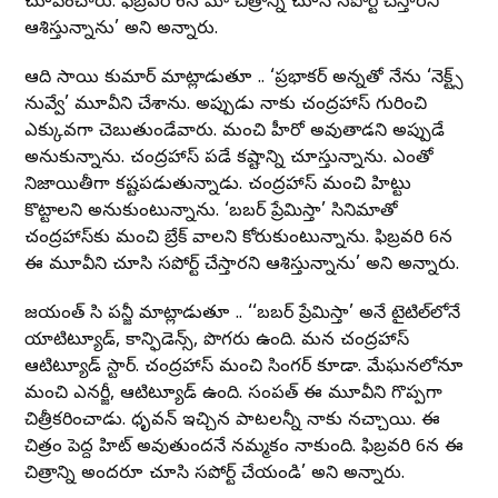
చూపించారు. ఫిబ్రవరి 6న మా చిత్రాన్ని చూసి సపోర్ట్ చేస్తారని
ఆశిస్తున్నాను’ అని అన్నారు.
ఆది సాయి కుమార్ మాట్లాడుతూ .. ‘ప్రభాకర్ అన్నతో నేను ‘నెక్ట్స్
నువ్వే’ మూవీని చేశాను. అప్పుడు నాకు చంద్రహాస్ గురించి
ఎక్కువగా చెబుతుండేవారు. మంచి హీరో అవుతాడని అప్పుడే
అనుకున్నాను. చంద్రహాస్ పడే కష్టాన్ని చూస్తున్నాను. ఎంతో
నిజాయితీగా కష్టపడుతున్నాడు. చంద్రహాస్ మంచి హిట్టు
కొట్టాలని అనుకుంటున్నాను. ‘బరాబర్ ప్రేమిస్తా’ సినిమాతో
చంద్రహాస్‌కు మంచి బ్రేక్ రావాలని కోరుకుంటున్నాను. ఫిబ్రవరి 6న
ఈ మూవీని చూసి సపోర్ట్ చేస్తారని ఆశిస్తున్నాను’ అని అన్నారు.
జయంత్ సి పరాన్జీ మాట్లాడుతూ .. ‘‘బరాబర్ ప్రేమిస్తా’ అనే టైటిల్‌లోనే
యాటిట్యూడ్, కాన్ఫిడెన్స్, పొగరు ఉంది. మన చంద్రహాస్
ఆటిట్యూడ్ స్టార్. చంద్రహాస్ మంచి సింగర్ కూడా. మేఘనలోనూ
మంచి ఎనర్జీ, ఆటిట్యూడ్ ఉంది. సంపత్ ఈ మూవీని గొప్పగా
చిత్రీకరించాడు. ధృవన్ ఇచ్చిన పాటలన్నీ నాకు నచ్చాయి. ఈ
చిత్రం పెద్ద హిట్ అవుతుందనే నమ్మకం నాకుంది. ఫిబ్రవరి 6న ఈ
చిత్రాన్ని అందరూ చూసి సపోర్ట్ చేయండి’ అని అన్నారు.