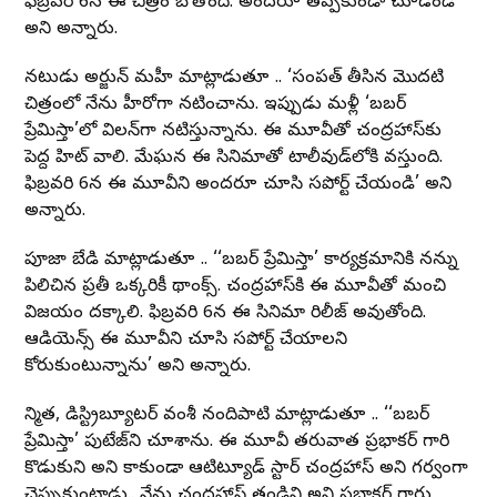
ఫిబ్రవరి 6న ఈ చిత్రం రాబోతోంది. అందరూ తప్పకుండా చూడండి’
అని అన్నారు.
నటుడు అర్జున్ మహీ మాట్లాడుతూ .. ‘సంపత్ తీసిన మొదటి
చిత్రంలో నేను హీరోగా నటించాను. ఇప్పుడు మళ్లీ ‘బరాబర్
ప్రేమిస్తా’లో విలన్‌గా నటిస్తున్నాను. ఈ మూవీతో చంద్రహాస్‌కు
పెద్ద హిట్ రావాలి. మేఘన ఈ సినిమాతో టాలీవుడ్‌లోకి వస్తుంది.
ఫిబ్రవరి 6న ఈ మూవీని అందరూ చూసి సపోర్ట్ చేయండి’ అని
అన్నారు.
పూజా బేడి మాట్లాడుతూ .. ‘‘బరాబర్ ప్రేమిస్తా’ కార్యక్రమానికి నన్ను
పిలిచిన ప్రతీ ఒక్కరికీ థాంక్స్. చంద్రహాస్‌కి ఈ మూవీతో మంచి
విజయం దక్కాలి. ఫిబ్రవరి 6న ఈ సినిమా రిలీజ్ అవుతోంది.
ఆడియెన్స్ ఈ మూవీని చూసి సపోర్ట్ చేయాలని
కోరుకుంటున్నాను’ అని అన్నారు.
నిర్మాత, డిస్ట్రిబ్యూటర్ వంశీ నందిపాటి మాట్లాడుతూ .. ‘‘బరాబర్
ప్రేమిస్తా’ పుటేజ్‌ని చూశాను. ఈ మూవీ తరువాత ప్రభాకర్ గారి
కొడుకుని అని కాకుండా ఆటిట్యూడ్ స్టార్ చంద్రహాస్‌ అని గర్వంగా
చెప్పుకుంటాడు.. నేను చంద్రహాస్ తండ్రిని అని ప్రభాకర్ గారు