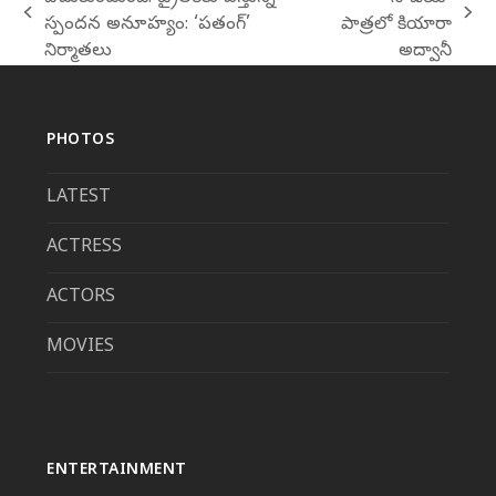
previous
next
స్పందన అనూహ్యం: ‘పతంగ్‌’
పాత్ర‌లో కియారా
post:
post:
నిర్మాతలు
అద్వానీ
PHOTOS
LATEST
ACTRESS
ACTORS
MOVIES
ENTERTAINMENT