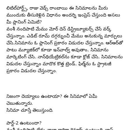
లిటిల్‌హార్ట్స్‌, రాజు వెడ్స్‌ రాంబాయి ఈ సినిమాలను మీరు
ముందుకు తీసుకెళ్లిన విధానం అందర్ని ఇంప్రెస్‌ చేస్తుంది అసలు
మీ ప్లానింగ్‌ ఏమిటి?
వంశీ నందిపాటి మేము మోర్‌ దెన్‌ డిస్ట్రిబ్యూటర్స్‌ చేసే వర్క్‌
చేస్తున్నాం. ఎడిట్‌ రూమ్‌ దగ్గర్నుంచీ మేము అనుకున్న మార్పులు
చేసి..సినిమాను ఓ ప్లానింగ్‌ ప్రకారం విడుదల చేస్తున్నాం. ఆర్‌ఆర్‌తో
పాటు మ్యూజిక్‌లో కూడా ఇన్‌వాల్వ్‌ అవుతాం.. సినిమాను
మార్కెటింగ్‌ చేసి.. నాన్‌థియేట్రికల్‌ను కూడా క్లోజ్‌ చేసి.. సినిమాలను
విడుదల చేస్తున్నాం మాదొక కొత్త ట్రెండ్‌.. ఫిల్మ్‌ను ఓ స్ట్రాటజీ
ప్రకారం విడుదల చేస్తున్నాం.
నిజంగా దెయ్యాలు ఉంటాయా? ఈ సినిమాలో ఏమీ
చెబుతున్నారు.
సినిమా చూస్తే తెలుస్తుంది.
పార్ట్‌-2 ఉంటుందా?