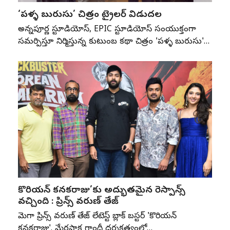
‘పళ్ళ బురుసు’ చిత్రం ట్రైలర్ విడుదల
అన్నపూర్ణ స్టూడియోస్, EPIC స్టూడియోస్ సంయుక్తంగా
సమర్పిస్తూ నిర్మిస్తున్న కుటుంబ కథా చిత్రం 'పళ్ళ బురుసు'…
కొరియన్ కనకరాజు’కు అద్భుతమైన రెస్పాన్స్
వచ్చింది : ప్రిన్స్ వరుణ్ తేజ్
మెగా ప్రిన్స్ వరుణ్ తేజ్ లేటెస్ట్ బ్లాక్ బస్టర్ 'కొరియన్
కనకరాజు'. మేర్లపాక గాంధీ దర్శకత్వంలో…