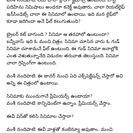
వంశీ నందిపాటి: లేదు చాలా క్లారిటీగా క్లైమాక్స్‌ ఉంటుంది. లాస్ట్
పదిహేను నిమిషాలు అందరూ కనెక్ట్‌ అవుతారు. చాలా రియల్‌లైఫ్‌
ఇన్‌సిండెట్స్‌ చాలా ఈ సినిమాలో ఉంటాయి. ఇది మన లైఫ్‌లో
కూడా జరిగిందా అనే ఫీల్‌ కలుగుతుంది?
ట్రైలర్‌ కట్‌ బాగుంది ? సినిమా ఆ తరహాలో ఉంటుందా?
బన్నీవాస్‌: ఇది ఓ మంచి చిత్రం. సినిమా చూసిన వారు ఓ గుడ్‌
సినిమా చూశామనే ఫీల్‌ ఉంటుంది. ఈ గుడ్‌ సినిమా జనాల్లోకి
ఎంత వెళుతున్నానేది విడుదల తరువాత తెలుస్తుంది. సినిమా
చాలా గ్రిప్పింగ్‌గా ఉంటుంది.
వంశీ నందిపాటి: ఈ జానర్‌ నుంచి ఏది ఎక్స్‌పెక్టేషన్స్‌ చేస్తారో అవి
అన్ని ఈ చిత్రంలో ఉంటాయి.
సినిమాకు ముందుగానే ప్రీమియర్స్‌ ఉంటాయా?
వంశీ నందిపాటి: కాన్ఫిడెంట్‌గా ఉన్నాం. ప్రీమియర్స్‌ వేస్తాం.
ఈటీవీ విన్‌తో కలిసి సినిమాల చేస్తారా?
వంశీ నందిపాటి: ఈటీవీ వాళ్లతో కంటిన్యూ అవుతాం.. మంచి