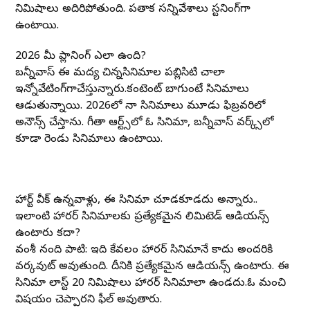
నిమిషాలు అదిరిపోతుంది. పతాక సన్నివేశాలు స్టనింగ్‌గా
ఉంటాయి.
2026 మీ ప్లానింగ్‌ ఎలా ఉంది?
బన్నీవాస్‌ ఈ మద్య చిన్నసినిమాల పబ్లిసిటి చాలా
ఇన్నోవేటింగ్‌గాచేస్తున్నారు.కంటెంట్‌ బాగుంటే సినిమాలు
ఆడుతున్నాయి. 2026లో నా సినిమాలు మూడు ఫిబ్రవరిలో
అనౌన్స్‌ చేస్తాను. గీతా ఆర్ట్స్‌లో ఓ సినిమా, బన్నీవాస్‌ వర్క్స్‌లో
కూడా రెండు సినిమాలు ఉంటాయి.
హార్ట్‌ వీక్‌ ఉన్నవాళ్లు, ఈ సినిమా చూడకూడదు అన్నారు..
ఇలాంటి హారర్‌ సినిమాలకు ప్రత్యేకమైన లిమిటెడ్‌ ఆడియన్స్‌
ఉంటారు కదా?
వంశీ నంది పాటి: ఇది కేవలం హారర్‌ సినిమానే కాదు అందరికి
వర్కవుట్‌ అవుతుంది. దీనికి ప్రత్యేకమైన ఆడియన్స్‌ ఉంటారు. ఈ
సినిమా లాస్ట్‌ 20 నిమిషాలు హారర్‌ సినిమాలా ఉండదు.ఓ మంచి
విషయం చెప్పారని ఫీల్‌ అవుతారు.