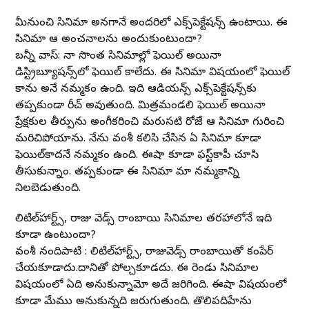
మీనుంచి సినిమా అనగానే అందరిలో ఎక్స్‌పెక్టేషన్స్‌ ఉంటాయి. ఈ
సినిమా ఆ అంచనాలను అందుకుంటుందా?
బన్నీ వాస్‌: నా సొంత సినిమాల్లో ఫెయిల్‌ అయినా
డిస్ట్రిబ్యూషన్స్‌లో ఫెయిల్‌ కాలేదు. ఈ సినిమా విషయంలో ఫెయిల్‌
కాను అనే నమ్మకం ఉంది. ఇది ఆడియన్స్‌ ఎక్స్‌పెక్టేషన్స్‌కు
తప్పకుండా రీచ్‌ అవుతుంది. మిత్రమండలి ఫెయిల్‌ అయినా
ప్రేక్షకుల తీర్పును అంగీకరించి మరుసటి రోజే ఆ సినిమా గురించి
మరిచిపోయాను. నేను వంశీ కలిసి చేసిన ఏ సినిమా కూడా
ఫెయిల్‌కాదనే నమ్మకం ఉంది. ఈషా కూడా ఫస్ట్‌కాపీ చూసి
తీసుకున్నాం. తప్పకుండా ఈ సినిమా మా నమ్మకాన్ని
నిలబెడుతుంది.
లిటిల్‌హార్ట్స్‌, రాజు వెడ్స్‌ రాంబాయి సినిమాల తరహాలోనే ఇది
కూడా ఉంటుందా?
వంశీ నందిపాటి : లిటిల్‌హార్ట్స్‌, రాజువెడ్స్‌ రాంబాయితో కంపేర్‌
చేయకూడాదు.దానితో పోల్చకూడదు. ఈ రెండు సినిమాల
విషయంలో ఏది అనుకున్నామో అదే జరిగింది. ఈషా విషయంలో
కూడా మేము అనుకున్నది జరుగుతుంది. తొలిపదిహేను