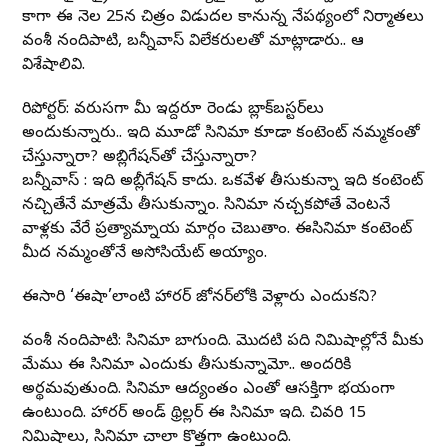
కాగా ఈ నెల 25న చిత్రం విడుదల కానున్న నేపథ్యంలో నిర్మాతలు
వంశీ నందిపాటి, బన్నీవాస్ విలేకరులతో మాట్లాడారు.. ఆ
విశేషాలివి.
రిపోర్టర్‌: వరుసగా మీ ఇద్దరూ రెండు బ్లాక్‌బస్టర్‌లు
అందుకున్నారు.. ఇది మూడో సినిమా కూడా కంటెంట్‌ నమ్మకంతో
చేస్తున్నారా? అబ్లిగేషన్‌తో చేస్తున్నారా?
బన్నీవాస్‌ : ఇది అబ్లీగేషన్‌ కాదు. ఒకవేళ తీసుకున్నా ఇది కంటెంట్‌
నచ్చితేనే మాత్రమే తీసుకున్నాం. సినిమా నచ్చకపోతే వెంటనే
వాళ్లకు వేరే ప్రత్యామ్నాయ మార్గం చెబుతాం. ఈసినిమా కంటెంట్‌
మీద నమ్మంతోనే అసోసియేట్‌ అయ్యాం.
ఈసారి ‘ఈషా’లాంటి హారర్‌ జోనర్‌లోకి వెళ్లారు ఎందుకని?
వంశీ నందిపాటి: సినిమా బాగుంది. మొదటి పది నిమిషాల్లోనే మీకు
మేము ఈ సినిమా ఎందుకు తీసుకున్నామో.. అందరికి
అర్థమవుతుంది. సినిమా ఆద్యంతం ఎంతో ఆసక్తిగా భయంగా
ఉంటుంది. హారర్‌ అండ్‌ థ్రిల్లర్‌ ఈ సినిమా ఇది. చివరి 15
నిమిషాలు, సినిమా చాలా కొత్తగా ఉంటుంది.