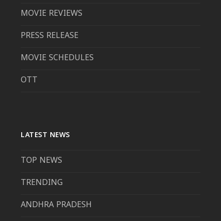
MOVIE REVIEWS
PRESS RELEASE
MOVIE SCHEDULES
OTT
LATEST NEWS
TOP NEWS
TRENDING
ANDHRA PRADESH