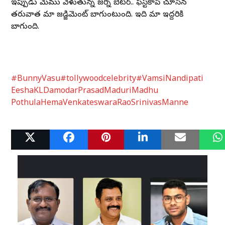
ఇప్పుడు మేము వెళుతున్న జర్నీ బెటర్‌.. ఫస్ట్‌కాపీ చూసిన
తరువాత మా జడ్జిమెంట్‌ బాగుంటుంది. ఇది మా ఇద్దరికి
బాగుంది.
#BunnyVasu
#tollywoodcelebrity
#VamsiNandipati
Eesha
KLDamodarPrasad
MaduriMadhu
PothulaHemaVenkateswaraRao
SrinivasManne
Related Posts