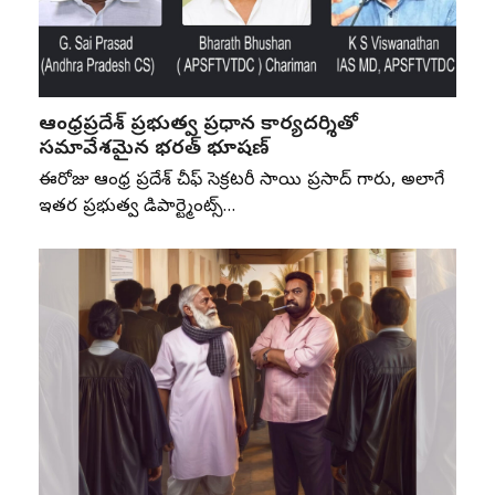
ఆంధ్రప్రదేశ్ ప్రభుత్వ ప్రధాన కార్యదర్శితో
సమావేశమైన భరత్ భూషణ్
ఈరోజు ఆంధ్ర ప్రదేశ్ చీఫ్ సెక్రటరీ సాయి ప్రసాద్ గారు, అలాగే
ఇతర ప్రభుత్వ డిపార్ట్మెంట్స్…