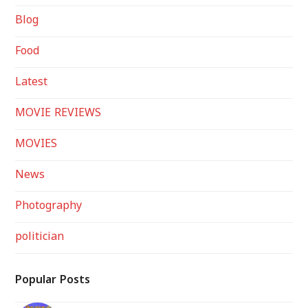
Blog
Food
Latest
MOVIE REVIEWS
MOVIES
News
Photography
politician
Popular Posts