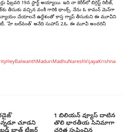
ిబ్రవరి 19న స్టార్ట్ అయ్యాయి. ఇది నా కెరీర్‌లో బిగ్గెస్ట్ రిలీజ్,
జ్‌కు తీసుకు వచ్చిన వంశీ గారికి థాంక్స్. నేను ఓ కామన్ మెన్‌గా
 న్యాయం చేయాలనే ఉద్దేశంతో కాస్త గ్యాప్ తీసుకుని ఈ మూవీని
రెంటీ.. ‘హే బల్‌వంత్’ అనేది సుహాస్ 2.ఓ. ఈ మూవీ అందరినీ
ity
HeyBalwanth
MaduriMadhu
NareshVijayaKrishna
రడైజ్’
1 బిలియన్ వ్యూస్ దాటిన
ెన్నడూ చూడని
తొలి భారతీయ సినిమాగా
బ్లడ్ బాత్ టీజర్
చరిత్ర సృష్టించిన