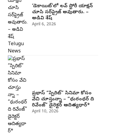
‘డెకాయిట్’లో లవ్ స్టోరీ యాక్షన్
చూసి సర్‌ప్రైజ్ అవుతారు. –
అడివి శేష్
April 6, 2026
ప్రభాస్ “స్పిరిట్” సినిమా కోసం
వేచి చూస్తున్నా – “ధురంధర్ ది
రివేంజ్” డైరెక్టర్ ఆదిత్యధార్*
April 10, 2026