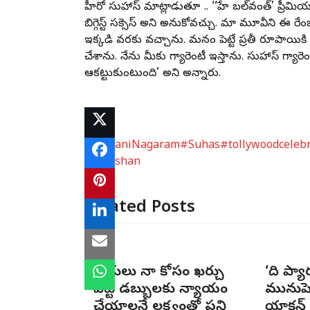
హీరో సుహాస్ మాట్లాడుతూ .. ‘‘హే బల్‌వంత్’ ప్రీమియర్లు ఫ
బిగ్గెస్ట్ సక్సెస్ అని అనుకోవచ్చు. మా మూవీని ఈ రేం
ఇక్కడి వరకు వచ్చాను. మనం పెట్టే ప్రతీ రూపాయికి
చేశాను. నేను మీకు గ్యారెంటీ ఇస్తాను. సుహాస్ గ్యా
ఆకట్టుకుంటుంది’ అని అన్నారు.
#ShivaniNagaram
#Suhas
#tollywoodcelebr
Sudarshan
Related Posts
“ప్రేక్షకులు నా కోసం ఖర్చు
‘ది ప్యా
పెట్టే డబ్బులకు న్యాయం
మునుప
చేయాలనే లక్ష్యంతో పని
యాక్షన్ 