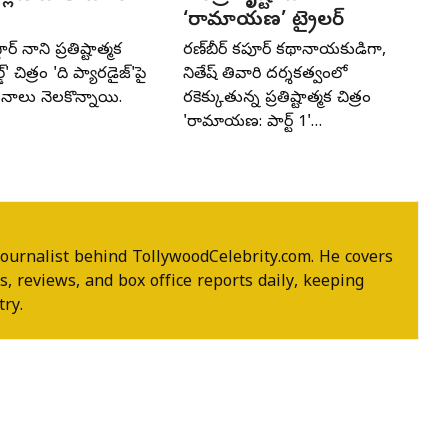
‘రామాయణ’ ట్రైలర్
ార్ నాని ప్రతిష్టాత్మక
రణ్‌బీర్ కపూర్ కథానాయకుడిగా,
్' చిత్రం 'ది ప్యారడైజ్'పై
నితేష్ తివారి దర్శకత్వంలో
నాలు నెలకొన్నాయి.
తెరకెక్కుతున్న ప్రతిష్టాత్మక చిత్రం
'రామాయణ: పార్ట్ 1'…
ournalist behind TollywoodCelebrity.com. He covers
, reviews, and box office reports daily, keeping
try.