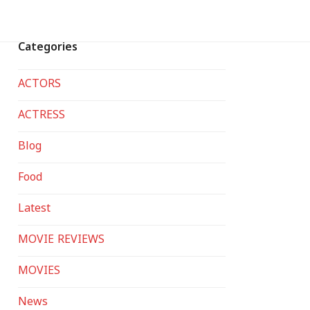
Categories
ACTORS
ACTRESS
Blog
Food
Latest
MOVIE REVIEWS
MOVIES
News