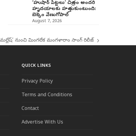
‘హుషార్‌ పిట్టలు’ చిత్రం అందరి
హృదయాలకు హత్తుకుంటుంది:
బెక్కెం వేణుగోపాల్‌
August 7, 2026
్ మల్లేష్’ నుంచి మింగలేక మంగళారాం సాంగ్ రిలీజ్
QUICK LINKS
Privacy Policy
Terms and Conditions
Contact
Advertise With Us