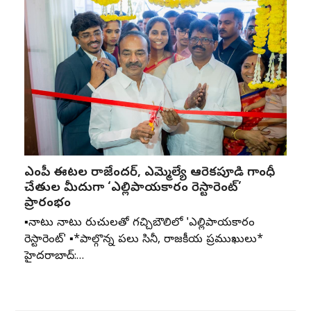
ఎంపీ ఈటల రాజేందర్, ఎమ్మెల్యే ఆరెకపూడి గాంధీ
చేతుల మీదుగా ‘ఎల్లిపాయకారం రెస్టారెంట్’
ప్రారంభం
▪️నాటు నాటు రుచులతో గచ్చిబౌలిలో 'ఎల్లిపాయకారం
రెస్టారెంట్' ▪️*పాల్గొన్న పలు సినీ, రాజకీయ ప్రముఖులు*
హైదరాబాద్:…