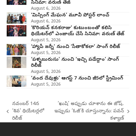
సినిమా: వరుణ్ తేజ్
August 6, 2026
‘మిస్సింగ్ మేఘన’ మూవీ పోస్టర్ లాంచ్
August 6, 2026
‘కొరియన్ కనకరాజు’ కుటుంబంతో కలిసి
థియేటర్‌లో ఎంజాయ్ చేసే సినిమా: వరుణ్ తేజ్
August 5, 2026
‘హ్యాపీ జర్నీ’ నుంచి ‘సీతాకోకలా’ సాంగ్ రిలీజ్
August 5, 2026
‘పళ్ళబురుసు’ నుంచి ‘ఇచ్చి పడేద్దాం’ సాంగ్
రిలీజ్
August 5, 2026
‘వంద దేవుళ్లు’ ఆగస్ట్ 7 నుంచి జీ5లో స్ట్రీమింగ్
August 5, 2026
నవంబర్ 14న
‘ఖుషి’ అప్పుడు చూశాను ఈ జోష్..
‘శివ’ థియేటర్లలో
ఇప్పుడు ‘ఓజీ’కి చూస్తున్నాను: పవన్
previous
next
రిలీజ్
కళ్యాణ్
post:
post: