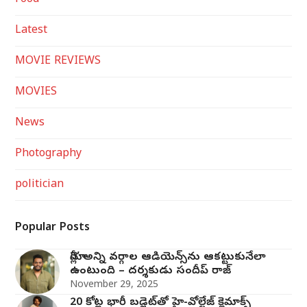
Food
Latest
MOVIE REVIEWS
MOVIES
News
Photography
politician
Popular Posts
మోగ్లీ’ అన్ని వర్గాల ఆడియెన్స్‌ను ఆకట్టుకునేలా
ఉంటుంది – దర్శకుడు సందీప్ రాజ్
November 29, 2025
20 కోట్ల భారీ బడ్జెట్‌తో హై-వోల్టేజ్ క్లైమాక్స్