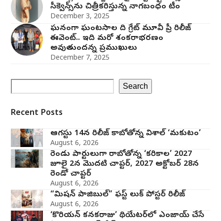
సీక్వెన్స్‌ను చిత్రీకరిస్తున్న నాగబంధం టీం
December 3, 2025
ఘనంగా ఘంటసాల ది గ్రేట్ మూవీ ప్రీ రిలీజ్
ఈవెంట్.. ఇది మరో శంకరాభరణం
అవుతుందన్న ప్రముఖులు
December 7, 2025
Search
Recent Posts
ఆగస్టు 14న రిలీజ్ కాబోతోన్న విశాల్ ‘మకుటం’
August 6, 2026
రెండు పార్టులుగా రాబోతోన్న ‘కరికాల’ 2027
జూలై 2న మొదటి చాప్టర్‌, 2027 అక్టోబర్ 28న
రెండో చాప్టర్
August 6, 2026
“మిషన్ పాజిబుల్” ఫస్ట్ లుక్ పోస్టర్ రిలీజ్
August 6, 2026
‘కొరియన్ కనకరాజు’ థియేటర్‌లో ఎంజాయ్ చేసే