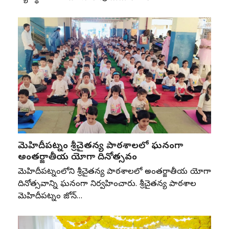
మెహిదీపట్నం శ్రీచైతన్య పాఠశాలలో ఘనంగా
అంతర్జాతీయ యోగా దినోత్సవం
మెహిదీపట్నంలోని శ్రీచైతన్య పాఠశాలలో అంతర్జాతీయ యోగా
దినోత్సవాన్ని ఘనంగా నిర్వహించారు. శ్రీచైతన్య పాఠశాల
మెహిదీపట్నం జోన్‌…