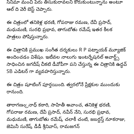
సినిమా మంచి పేరు తీసుకురావలని కోరుకుంటున్నాను అంటూ
ఆల్ ది వెరీ బెస్ట్ చెప్పారు.
ఈ చిత్రంలో తనికెళ్ల భరణి, గోపరాజు రమణ, దేవీ ప్రసాద్,
మధుమణి, సురభి ప్రభావతి, తాగుబోతు రమేష్ ఇతర కీలక
పాత్రలు పోషిస్తున్నారు.
ఈ చిత్రానికి ప్రముఖ సంగీత దర్శకులు R P పట్నాయక్ మ్యూజిక్
అందించడం విశేషం. ఇటీవల నాలుగు ఇంటర్నేషనల్ అవార్డ్స్
సాధించిన జగదీష్ చీకటి డీవోపీగా పని చేస్తున్న ఈ చిత్రానికి ఉద్ధవ్
SB ఎడిటర్ గా వ్యవహరిస్తున్నారు.
ఈ చిత్రం షూటింగ్ పూర్తయింది. త్వరలోనే ప్రేక్షకుల ముందుకు
రానుంది.
తారాగణం: త్రినాధ్ కఠారి, సాహితీ అవాంచ, తనికెళ్ల భరణి,
గోపరాజు రమణ, దేవీ ప్రసాద్, నవీన్ నేని, సురభి ప్రభావతి,
మధుమణి, తాగుబోతు రమేష్, చలాకీ చంటి, జబర్దస్త్ నూకరాజు,
జెమినీ సురేష్, డీడీ శ్రీనివాస్, రామజగన్