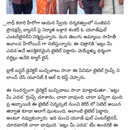
త్రినాధ్ కఠారి హీరోగా ఆయన స్వీయ దర్శకత్వంలో సంజీవని
ప్రొడక్షన్స్ బ్యానర్ పై నిర్మాత బళ్లారి శంకర్ ఓ యూత్‌ఫుల్
ఎంటర్‌టైనర్‌ని నిర్మిస్తున్నారు. మన తెలుగు అమ్మాయి సాహితీ
అవాంచ హీరోయిన్ గా నటిస్తున్నారు. ఈ చిత్రానికి ‘ఇట్లు మీ
ఎదవ’అనే ఆసక్తికరమైన టైటిల్ పెట్టారు. వెయ్యేళ్ళు ధర్మంగా
వర్ధిల్లు అనేది ట్యాగ్ లైన్.
బ్లాక్ బస్టర్ డైరెక్టర్ బుచ్చిబాబు సానా ఈ సినిమా టైటిల్ గ్లింప్స్ ని
లాంచ్ చేసి యూనిట్ కి ఆల్ ది బెస్ట్ చెప్పారు.
ఈ సందర్భంగా డైరెక్టర్ బుచ్చిబాబు సానా మాట్లాడుతూ.. ‘ఇట్లు
మీ ఎదవ’ గ్లింప్స్ చూశాను, చాలా బావుంది. చాలా ఫన్నీగా వుంది.
ప్రతి అబ్బాయికి ఈ టైటిల్ చిన్నప్పటి నుంచి కెరీర్ లో సెటిల్ అయిన
తర్వాత కూడా అలాగే వుంటుంది, అలాంటి టైటిల్ పెట్టారు
అంటూ నవ్వుకున్నారు. ఇది మంచి యూత్ ఫుల్ ఎంటర్‌టైనర్‌,
చూడటానికి చాలా బావుంది. ‘ఇట్లు మీ ఎదవ’ టీం అందరికీ ఈ