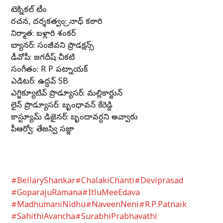
టెక్నికల్ టీం
రచన, దర్శకత్వం: త్రినాధ్ కఠారి
నిర్మాత: బళ్లారి శంకర్
బ్యానర్: సంజీవని ప్రొడక్షన్స్
డీవోపీ: జగదీష్ చీకటి
సంగీతం: R P పట్నాయక్
ఎడిటర్: ఉద్ధవ్ SB
ఎగ్జిక్యూటివ్ ప్రొడ్యూసర్: మల్లికార్జున్
లైన్ ప్రొడ్యూసర్: బృంధావన్ కేతిరెడ్డి
కాస్ట్యూమ్ డిజైనర్: బృందావర్ధని అవ్వారు
పీఆర్వో: తేజస్వి సజ్జా
#BellaryShankar
#ChalakiChanti
#Deviprasad
#GoparajuRamana
#ItluMeeEdava
#MadhumaniNidhu
#NaveenNeni
#R.P.Patnaik
#SahithiAvancha
#SurabhiPrabhavathi