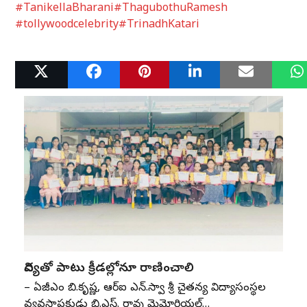
#TanikellaBharani
#ThagubothuRamesh
#tollywoodcelebrity
#TrinadhKatari
Related Posts
విద్యతో పాటు క్రీడల్లోనూ రాణించాలి
– ఏజీఎం బి.కృష్ణ, ఆర్‌ఐ ఎన్‌.స్వాతి శ్రీ చైతన్య విద్యాసంస్థల
వ్యవస్థాపకుడు బి.ఎస్‌. రావు మెమోరియల్‌…