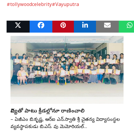
#tollywoodcelebrity
#Vayuputra
Related Posts
విద్యతో పాటు క్రీడల్లోనూ రాణించాలి
– ఏజీఎం బి.కృష్ణ, ఆర్‌ఐ ఎన్‌.స్వాతి శ్రీ చైతన్య విద్యాసంస్థల
వ్యవస్థాపకుడు బి.ఎస్‌. రావు మెమోరియల్‌…