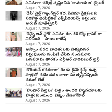
సినిమాగా చరిత్ర సృష్టించిన ‘రామాయణ’ ట్రైలర్
August 7, 2026
‘డీసీ’ వైల్డ్ గ్యాంగ్‌స్టర్ కథ. సినిమా ప్రేక్షకులకు
సరికొత్త థియేట్రికల్ ఎక్స్‌పీరియన్స్ ఇస్తుంది:
అరుణ్ మాథేశ్వరన్
August 7, 2026
‘చెన్నై లవ్ స్టోరీ’ సినిమా రూ. 50 కోట్ల గ్రాసర్ గా
నిలిచింది – సాయి రాజేష్
August 7, 2026
అస్సాం వరద బాధితులకు నిత్యవసర
వస్తువులను పంపిణీ చేసిన నందమూరి
బసవరామ తారకం ఎన్టీఆర్ చారిటబుల్ ట్రస్ట్
August 7, 2026
‘కొరియన్ కనకరాజు’ రెండు డైమెన్షన్స్ ఉన్న
పాత్రలో నటించడం చాలా సంతృప్తినిచ్చింది:
వరుణ్ తేజ్
August 7, 2026
‘హుషార్‌ పిట్టలు’ చిత్రం అందరి హృదయాలకు
హత్తుకుంటుంది: బెక్కెం వేణుగోపాల్‌
August 7, 2026