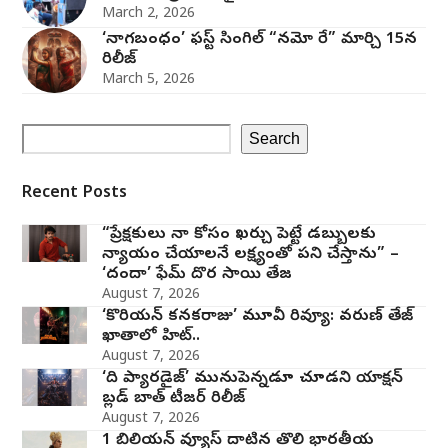
March 2, 2026
‘నాగబంధం’ ఫస్ట్ సింగిల్ “నమో రే” మార్చి 15న
రిలీజ్
March 5, 2026
Search
Recent Posts
“ప్రేక్షకులు నా కోసం ఖర్చు పెట్టే డబ్బులకు
న్యాయం చేయాలనే లక్ష్యంతో పని చేస్తాను” –
‘దందా’ ఫేమ్ దొర సాయి తేజ
August 7, 2026
‘కొరియన్ కనకరాజు’ మూవీ రివ్యూ: వరుణ్ తేజ్
ఖాతాలో హిట్..
August 7, 2026
‘ది ప్యారడైజ్’ మునుపెన్నడూ చూడని యాక్షన్
బ్లడ్ బాత్ టీజర్ రిలీజ్
August 7, 2026
1 బిలియన్ వ్యూస్ దాటిన తొలి భారతీయ