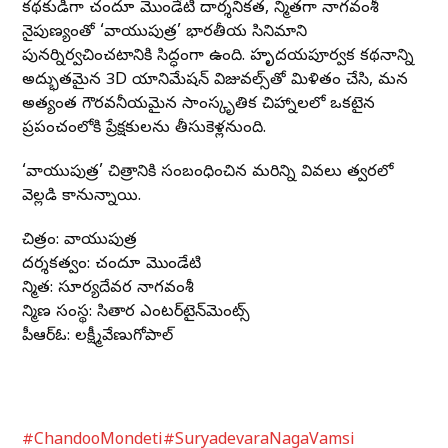
కథకుడిగా చందూ మొండేటి దార్శనికత, నిర్మాతగా నాగవంశీ
నైపుణ్యంతో ‘వాయుపుత్ర’ భారతీయ సినిమాని
పునర్నిర్వచించటానికి సిద్ధంగా ఉంది. హృదయపూర్వక కథనాన్ని
అద్భుతమైన 3D యానిమేషన్ విజువల్స్‌తో మిళితం చేసి, మన
అత్యంత గౌరవనీయమైన సాంస్కృతిక చిహ్నాలలో ఒకటైన
ప్రపంచంలోకి ప్రేక్షకులను తీసుకెళ్లనుంది.
‘వాయుపుత్ర’ చిత్రానికి సంబంధించిన మరిన్ని వివరాలు త్వరలో
వెల్లడి కానున్నాయి.
చిత్రం: వాయుపుత్ర
దర్శకత్వం: చందూ మొండేటి
నిర్మాత: సూర్యదేవర నాగవంశీ
నిర్మాణ సంస్థ: సితార ఎంటర్‌టైన్‌మెంట్స్
పీఆర్ఓ: లక్ష్మీవేణుగోపాల్
#ChandooMondeti
#SuryadevaraNagaVamsi