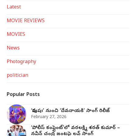
Latest
MOVIE REVIEWS
MOVIES
News
Photography
politician
Popular Posts
‘పురుషః’ నుంచి ‘దేవనాయకి’ సాంగ్‌ రిలీజ్‌
February 27, 2026
‘పోలీస్ కంప్లైంట్’లో వరలక్ష్మి శరత్ కుమార్ –
నవీన్ చంద్ర జంట‌పై ల‌వ్ సాంగ్