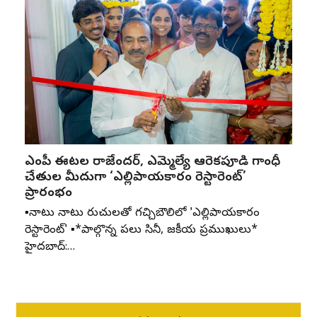
ఎంపీ ఈటల రాజేందర్, ఎమ్మెల్యే ఆరెకపూడి గాంధీ
చేతుల మీదుగా ‘ఎల్లిపాయకారం రెస్టారెంట్’
ప్రారంభం
▪️నాటు నాటు రుచులతో గచ్చిబౌలిలో 'ఎల్లిపాయకారం
రెస్టారెంట్' ▪️*పాల్గొన్న పలు సినీ, రాజకీయ ప్రముఖులు*
హైదరాబాద్:…