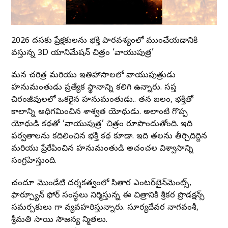
2026 దసరాకు ప్రేక్షకులను భక్తి పారవశ్యంలో ముంచేయడానికి
వస్తున్న 3D యానిమేషన్ చిత్రం ‘వాయుపుత్ర’
మన చరిత్ర మరియు ఇతిహాసాలలో వాయుపుత్రుడు
హనుమంతుడు ప్రత్యేక స్థానాన్ని కలిగి ఉన్నారు. సప్త
చిరంజీవులలో ఒకరైన హనుమంతుడు.. తన బలం, భక్తితో
కాలాన్ని అధిగమించిన శాశ్వత యోధుడు. అలాంటి గొప్ప
యోధుడి కథతో ‘వాయుపుత్ర’ చిత్రం రూపొందుతోంది. ఇది
పర్వతాలను కదిలించిన భక్తి కథ కూడా. ఇది తరాలను తీర్చిదిద్దిన
మరియు ప్రేరేపించిన హనుమంతుడి అచంచల విశ్వాసాన్ని
సంగ్రహిస్తుంది.
చందూ మొండేటి దర్శకత్వంలో సితార ఎంటర్‌టైన్‌మెంట్స్,
ఫార్చ్యూన్ ఫోర్ సంస్థలు నిర్మిస్తున్న ఈ చిత్రానికి శ్రీకర ప్రొడక్షన్స్
సమర్పకులు గా వ్యవహరిస్తున్నారు. సూర్యదేవర నాగవంశీ,
శ్రీమతి సాయి సౌజన్య నిర్మాతలు.