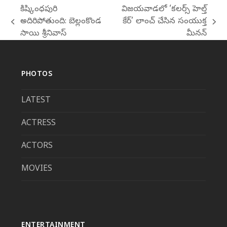
కిష్కింధపురి
విజయవాడలో ‘కలర్స్ హెల్త్
అదిరిపోతుంది: బెల్లంకొండ
కేర్’ లాంచ్ చేసిన సంయుక్త
previous
next
సాయి శ్రీనివాస్
మీనన్
post:
post:
PHOTOS
LATEST
ACTRESS
ACTORS
MOVIES
ENTERTAINMENT