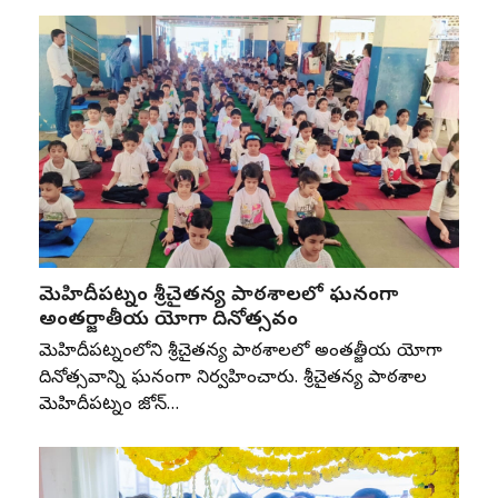
మెహిదీపట్నం శ్రీచైతన్య పాఠశాలలో ఘనంగా
అంతర్జాతీయ యోగా దినోత్సవం
మెహిదీపట్నంలోని శ్రీచైతన్య పాఠశాలలో అంతర్జాతీయ యోగా
దినోత్సవాన్ని ఘనంగా నిర్వహించారు. శ్రీచైతన్య పాఠశాల
మెహిదీపట్నం జోన్‌…