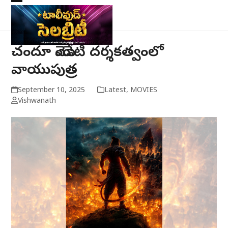
Skip
Open
Close
to
mobile
mobile
content
menu
menu
చందూ మొండేటి దర్శకత్వంలో
వాయుపుత్ర
September 10, 2025
Latest
,
MOVIES
Vishwanath