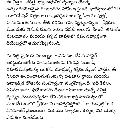
ఈ చిత్రం.. చరిత్ర, భక్తి, ఆధునిక దృశ్యాల యొక్క
ఉత్కంఠభరితమైన కలయికను హామీ ఇస్తుంది. భారీస్థాయిలో 3D
యానిమేషన్ చిత్రంగా రూపుదిద్దుకుంటున్న ‘వాయుపుత్ర’,
హనుమంతుని కాలాతీత కథను గొప్ప దృశ్యకావ్యంగా ప్రేక్షకుల
ముందుకు తీసుకురానుంది. 2026 దసరాకు తెలుగు, హిందీ, తమిళం,
మలయాళం మరియు కన్నడ భాషలలో ప్రపంచవ్యాప్తంగా
థియేటర్లలో అడుగుపెట్టనుంది.
ఈ చిత్ర ప్రకటన సందర్భంగా విడుదల చేసిన పోస్టర్
ఆకట్టుకుంటోంది. హనుమంతుడు కొండపై నిలబడి,
దహనమవుతున్న లంకను చూస్తున్న శక్తివంతమైన పోస్టర్.. ఈ
సినిమా అందించాలనుకుంటున్న ఇతిహాస స్థాయి మరియు
ఆధ్యాత్మిక లోతును సంపూర్ణంగా సంగ్రహిస్తుంది. ఇది కేవలం
సినిమా కాదు, థియేటర్లను దేవాలయాలుగా మార్చే పవిత్ర
దృశ్యం. మునుపెన్నడూ లేని విధంగా భక్తి పారవశ్యంలో
ముంచేయడానికి ప్రేక్షకులను ఆహ్వానిస్తోంది. ‘వాయుపుత్ర’ ఒక
సినిమాటిక్ మైలురాయిగా మరియు విశ్వాసం, శౌర్యం, విధి యొక్క
వేడుకగా మారనుంది.