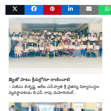
Related Posts
విద్యతో పాటు క్రీడల్లోనూ రాణించాలి
– ఏజీఎం బి.కృష్ణ, ఆర్‌ఐ ఎన్‌.స్వాతి శ్రీ చైతన్య విద్యాసంస్థల
వ్యవస్థాపకుడు బి.ఎస్‌. రావు మెమోరియల్‌…