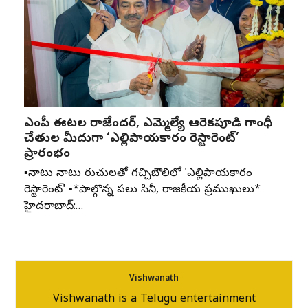
ఎంపీ ఈటల రాజేందర్, ఎమ్మెల్యే ఆరెకపూడి గాంధీ
చేతుల మీదుగా ‘ఎల్లిపాయకారం రెస్టారెంట్’
ప్రారంభం
▪️నాటు నాటు రుచులతో గచ్చిబౌలిలో 'ఎల్లిపాయకారం
రెస్టారెంట్' ▪️*పాల్గొన్న పలు సినీ, రాజకీయ ప్రముఖులు*
హైదరాబాద్:…
Vishwanath
Vishwanath is a Telugu entertainment