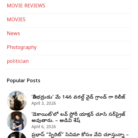
MOVIE REVIEWS
MOVIES
News
Photography
politician
Popular Posts
‘వీరభద్రుడు’ మే 14న వరల్డ్ వైడ్ గ్రాండ్ గా రిలీజ్
April 3, 2026
‘డెకాయిట్’లో లవ్ స్టోరీ యాక్షన్ చూసి సర్‌ప్రైజ్
అవుతారు. – అడివి శేష్
April 6, 2026
ప్రభాస్ “స్పిరిట్” సినిమా కోసం వేచి చూస్తున్నా –