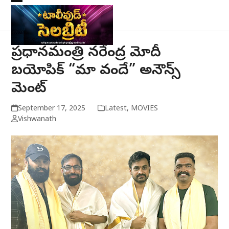
Skip
Open
Close
to
mobile
mobile
content
menu
menu
ప్రధానమంత్రి నరేంద్ర మోదీ
బయోపిక్ “మా వందే” అనౌన్స్
మెంట్
September 17, 2025
Latest
,
MOVIES
Vishwanath