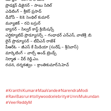
ప్రొడక్షన్ డిజైనర్ – సాబు సిరిల్
ఎడిటింగ్ – శ్రీకర్ ప్రసాద్
డీవోపీ – కె.కె. సెంథిల్ కుమార్
మ్యూజిక్ – రవి బస్రుర్
బ్యానర్ – సిల్వర్ కాస్ట్ క్రియేషన్స్
ఎగ్జిక్యూటివ్ ప్రొడ్యూసర్స్ – గంధాధర్ ఎన్ఎస్, వాణిశ్రీ .బి.
లైన్ ప్రొడ్యూసర్ – టీవీఎన్ రాజేశ్
పీఆర్ఓ – జీఎస్ కే మీడియా (సురేష్ – శ్రీనివాస్)
మార్కెటింగ్ – వాల్స్ అండ్ ట్రెండ్స్
నిర్మాత – వీర్ రెడ్డి.ఎం.
రచన, దర్శకత్వం – క్రాంతికుమార్.సి.హెచ్
#KranthiKumar
#MaaVande
#NarendraModi
#RaviBasrur
#tollywoodcelebrity
#UnniMukundan
#VeerReddyM