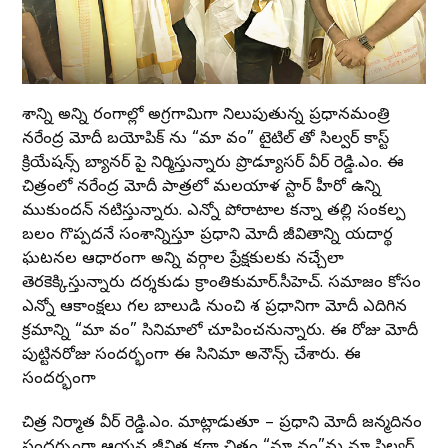
దేశాన్ని అన్ని రంగాల్లో అగ్రగామిగా నిలుపుతున్న ప్రధానమంత్రి
నరేంద్ర మోదీ బయోపిక్ ను “మా వందే” టైటిల్ తో సిల్వర్ కాస్ట్
క్రియేషన్స్ బ్యానర్ పై నిర్మిస్తున్నారు ప్రొడ్యూసర్ వీర్ రెడ్డి.ఎం. ఈ
చిత్రంలో నరేంద్ర మోదీ పాత్రలో మలయాళ స్టార్ హీరో ఉన్ని
ముకుందన్ నటిస్తున్నారు. ఎన్నో పోరాటాల కన్నా తల్లి సంకల్ప
బలం గొప్పదనే సందేశాన్నిస్తూ ప్రధాని మోదీ జీవితాన్ని యదార్థ
ఘటనల ఆధారంగా అన్ని వర్గాల ప్రేక్షకులకు నచ్చేలా
తెరకెక్కిస్తున్నారు దర్శకుడు క్రాంతికుమార్.సీహెచ్. సమాజం కోసం
ఎన్నో ఆకాంక్షలు గల బాలుడి నుంచి దేశ ప్రధానిగా మోదీ ఎదిగిన
క్రమాన్ని “మా వందే” సినిమాలో చూపించనున్నారు. ఈ రోజు మోదీ
పుట్టినరోజు సందర్భంగా ఈ సినిమా అనౌన్స్ చేశారు. ఈ
సందర్భంగా
చిత్ర నిర్మాత వీర్ రెడ్డి.ఎం. మాట్లాడుతూ – ప్రధాని మోదీ జన్మదినం
సందర్భంగా ఆయన జీవిత కథా చిత్రం “మా వందే”ను మా సిల్వర్