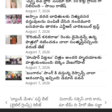
‘చెన్నై లవ్ స్టోరీ’ సినిమా రూ. 50 కోట్ల గ్రాసర్ గా
నిలిచింది – సాయి రాజేష్
August 7, 2026
అస్సాం వరద బాధితులకు నిత్యవసర
వస్తువులను పంపిణీ చేసిన నందమూరి
బసవరామ తారకం ఎన్టీఆర్ చారిటబుల్ ట్రస్ట్
August 7, 2026
‘కొరియన్ కనకరాజు’ రెండు డైమెన్షన్స్ ఉన్న
పాత్రలో నటించడం చాలా సంతృప్తినిచ్చింది:
వరుణ్ తేజ్
August 7, 2026
‘హుషార్‌ పిట్టలు’ చిత్రం అందరి హృదయాలకు
హత్తుకుంటుంది: బెక్కెం వేణుగోపాల్‌
August 7, 2026
‘బంగారం’ సాంగ్ కి వస్తున్న రెస్పాన్స్ చాలా
ఆనందాన్ని ఇచ్చింది: డెమాన్ పవన్
August 7, 2026
‘బ్యాండ్ మేళం’ ఫస్ట్ బీట్
మిరాయ్ సక్సెస్ నాది కాదు,
previous
next
(టైటిల్ గ్లింప్స్) రిలీజ్
మా టీమ్ ది: హీరో తేజ సజ్జా
post:
post: