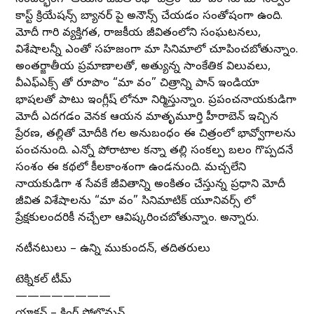
కాస్ట్ క్రియేషన్స్ బ్యానర్ పై అనౌన్స్ చేయడం సంతోషంగా ఉంది.
మోదీ గారి వ్యక్తిగత, రాజకీయ జీవితంలోని సంఘటనలు,
విశేషాలన్నీ ఎంతో సహజంగా మా సినిమాలో చూపించబోతున్నాం.
అంతర్జాతీయ ప్రమాణాలతో, అత్యున్న సాంకేతిక విలువలు,
వీఎఫ్ఎక్స్ తో రూపొందే “మా వందే” చిత్రాన్ని పాన్ ఇండియా
భాషలతో పాటు ఇంగ్లీష్ లోనూ నిర్మిస్తున్నాం. ప్రపంచనాయకుడిగా
మోదీ ఎదగడం వెనక ఆయన మాతృమూర్తి హీరాబెన్ ఇచ్చిన
ప్రేరణ, తల్లితో మోదీకి గల అనుబంధం ఈ చిత్రంలో భావోద్వేగాలను
పంచనుంది. ఎన్నో పోరాటాల కన్నా తల్లి సంకల్ప బలం గొప్పదనే
సందేశం ఈ కథలో కీలకాంశంగా ఉండనుంది. మచ్చలేని
నాయకుడిగా దేశ సేవకే జీవితాన్ని అంకితం చేస్తున్న ప్రధాని మోదీ
జీవిత విశేషాలను “మా వందే” సినిమాటిక్ యూనివర్స్ లో
ప్రేక్షకులందరికీ నచ్చేలా ఆవిష్కరించబోతున్నాం. అన్నారు.
నటీనటులు – ఉన్ని ముకుందన్, తదితరులు
టెక్నికల్ టీమ్
————————
యాక్షన్ – కింగ్ సోలొమన్