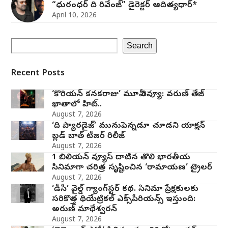
“ధురంధర్ ది రివేంజ్” డైరెక్టర్ ఆదిత్యధార్*
April 10, 2026
Search
Recent Posts
‘కొరియన్ కనకరాజు’ మూవీ రివ్యూ: వరుణ్ తేజ్
ఖాతాలో హిట్..
August 7, 2026
‘ది ప్యారడైజ్’ మునుపెన్నడూ చూడని యాక్షన్
బ్లడ్ బాత్ టీజర్ రిలీజ్
August 7, 2026
1 బిలియన్ వ్యూస్ దాటిన తొలి భారతీయ
సినిమాగా చరిత్ర సృష్టించిన ‘రామాయణ’ ట్రైలర్
August 7, 2026
‘డీసీ’ వైల్డ్ గ్యాంగ్‌స్టర్ కథ. సినిమా ప్రేక్షకులకు
సరికొత్త థియేట్రికల్ ఎక్స్‌పీరియన్స్ ఇస్తుంది:
అరుణ్ మాథేశ్వరన్
August 7, 2026