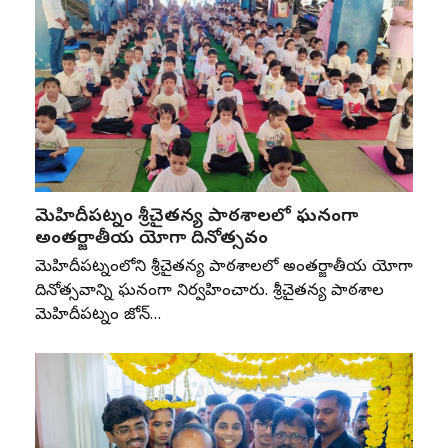
మెహిదీపట్నం శ్రీచైతన్య పాఠశాలలో ఘనంగా
అంతర్జాతీయ యోగా దినోత్సవం
మెహిదీపట్నంలోని శ్రీచైతన్య పాఠశాలలో అంతర్జాతీయ యోగా
దినోత్సవాన్ని ఘనంగా నిర్వహించారు. శ్రీచైతన్య పాఠశాల
మెహిదీపట్నం జోన్‌…