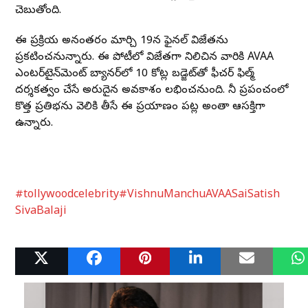
చెబుతోంది.
ఈ ప్రక్రియ అనంతరం మార్చి 19న ఫైనల్ విజేతను
ప్రకటించనున్నారు. ఈ పోటీలో విజేతగా నిలిచిన వారికి AVAA
ఎంటర్‌టైన్‌మెంట్ బ్యానర్‌లో 10 కోట్ల బడ్జెట్‌తో ఫీచర్ ఫిల్మ్
దర్శకత్వం చేసే అరుదైన అవకాశం లభించనుంది. సినీ ప్రపంచంలో
కొత్త ప్రతిభను వెలికి తీసే ఈ ప్రయాణం పట్ల అంతా ఆసక్తిగా
ఉన్నారు.
#tollywoodcelebrity
#VishnuManchu
AVAA
SaiSatish
SivaBalaji
Related Posts