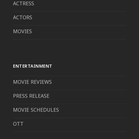
ACTRESS
ACTORS
MOVIES
ENTERTAINMENT
MOVIE REVIEWS
PRESS RELEASE
MOVIE SCHEDULES
OTT