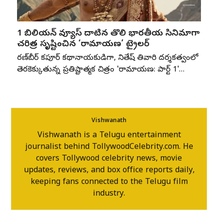
1 బిలియన్ వ్యూస్ దాటిన తొలి భారతీయ సినిమాగా
చరిత్ర సృష్టించిన ‘రామాయణ’ ట్రైలర్
రణ్‌బీర్ కపూర్ కథానాయకుడిగా, నితేష్ తివారి దర్శకత్వంలో
తెరకెక్కుతున్న ప్రతిష్టాత్మక చిత్రం 'రామాయణ: పార్ట్ 1'…
Vishwanath
Vishwanath is a Telugu entertainment
journalist behind TollywoodCelebrity.com. He
covers Tollywood celebrity news, movie
updates, reviews, and box office reports daily,
keeping fans connected to the Telugu film
industry.