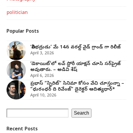
politician
Popular Posts
‘వీరభద్రుడు’ మే 14న వరల్డ్ వైడ్ గ్రాండ్ గా రిలీజ్
April 3, 2026
‘డెకాయిట్’లో లవ్ స్టోరీ యాక్షన్ చూసి సర్‌ప్రైజ్
అవుతారు. – అడివి శేష్
April 6, 2026
ప్రభాస్ “స్పిరిట్” సినిమా కోసం వేచి చూస్తున్నా –
“ధురంధర్ ది రివేంజ్” డైరెక్టర్ ఆదిత్యధార్*
April 10, 2026
Search
Recent Posts