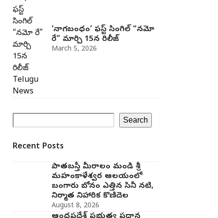
‘నాగబంధం’ ఫస్ట్ సింగిల్ “నమో
రే” మార్చి 15న రిలీజ్
March 5, 2026
Search
Recent Posts
పాతబస్తీ మీరాలం మండి శ్రీ
మహంకాళేశ్వర ఆలయంలో
బంగారు బోనం ఎత్తిన సినీ నటి,
నిర్మాత నిహారిక కొణిదెల
August 8, 2026
ఆంధ్రప్రదేశ్ ప్రభుత్వ ప్రధాన