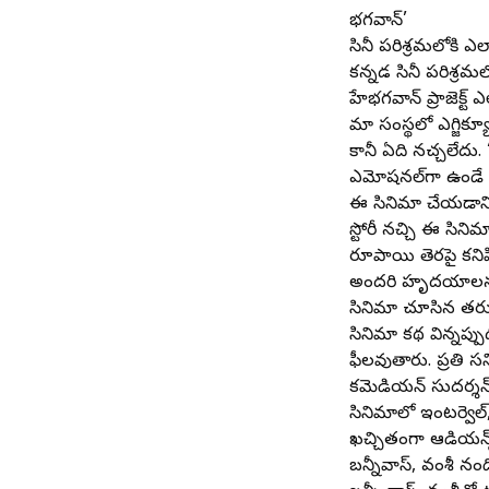
భగవాన్‌’
సినీ పరిశ్రమలోకి ఎల
కన్నడ సినీ పరిశ్రమ
హేభగవాన్‌ ప్రాజెక్ట్‌
మా సంస్థలో ఎగ్జిక్
కానీ ఏది నచ్చలేదు. 
ఎమోషనల్‌గా ఉండే స
ఈ సినిమా చేయడాని
స్టోరీ నచ్చి ఈ సినిమా 
రూపాయి తెరపై కనిపి
అందరి హృదయాలను
సినిమా చూసిన తరువ
సినిమా కథ విన్నప్ప
ఫీలవుతారు. ప్రతి సన
కమెడియన్ సుదర్శన్‌, 
సినిమాలో ఇంటర్వెల్‌
ఖచ్చితంగా ఆడియన్స్‌
బన్నీవాస్‌, వంశీ 