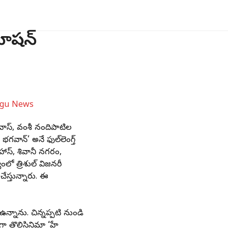
మోషన్‌
్నీవాస్‌, వంశీ నందిపాటిల
గవాన్‌’ అనే ఫుల్‌లెంగ్త్‌
హాస్, శివానీ నగరం,
ో త్రిశుల్‌ విజనరీ
 చేస్తున్నారు. ఈ
 ఉన్నాను. చిన్నప్పటి నుండి
గా తొలిసినిమా ‘హే