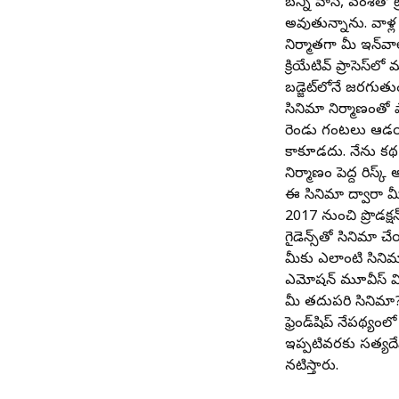
బన్నీ వాస్‌, వంశీతో
అవుతున్నాను. వాళ్
నిర్మాతగా మీ ఇన్‌
క్రియేటివ్‌ ప్రాసె
బడ్జెట్‌లోనే జరగుతు
సినిమా నిర్మాణంతో
రెండు గంటలు ఆడయన్స్
కాకూడదు. నేను కథ 
నిర్మాణం పెద్ద రిస్క
ఈ సినిమా ద్వారా మీ
2017 నుంచి ప్రొడక్షన్
గైడెన్స్‌తో సినిమా
మీకు ఎలాంటి సిని
ఎమోషన్‌ మూవీస్‌ విత్
మీ తదుపరి సినిమా
ఫ్రెండ్‌షిప్‌ నేపథ్
ఇప్పటివరకు సత్యదేవ
నటిస్తారు.