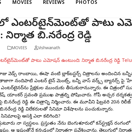
S
MOVIES
REVIEWS
PHOTOS
్‌లో ఎంటర్‌టైన్‌మెంట్‌తో పాటు ఎ
నిర్మాత బి.నరేంద్ర రెడ్డి
6
MOVIES
Vishwanath
్‌, రాజు వెడ్స్‌ రాంబాయి, ఈషా వంటి బ్లాక్‌బస్టర్స్‌ చిత్రాలను అందించిన బన
తాజాగా నందిపాటి ఎంటర్ టైన్ మెంట్స్, బన్నీ వాస్ వర్క్స్ బ్యానర్స్ పై ‘హే భ
‌ ఎంటర్‌టైనర్‌ను ప్రేక్షకుల ముందుకు తీసుకురానున్నారు. ఈ చిత్రంలో సు
్, యాంకర్ స్రవంతి ప్రముఖ పాత్రల్ని పోషించారు. గోపీ అచ్చర దర్శకత్వంల
బి.నరేంద్ర రెడ్డి ఈ చిత్రాన్ని నిర్మించారు. ఈ మూవీని ఫిబ్రవరి 20న రిలీజ్
ి.నరేంద్ర రెడ్డి విలేకరులతో సినిమా విశేషాలను పంచుకున్నారు.
సినిమాలపై ఆసక్తి ఎలా కలిగింది?
ద్దుటూరు నా స్వస్థలం. ప్రస్తుతం నేను బెంగుళూరులో కన్‌స్ట్రక్షన్‌ రంగంలో
్టం. ఆ ఇష్టంతోనే కన్నడంలో నిర్మాతగా ప్రవేశించాను. తెలుగులో నిర్మాత