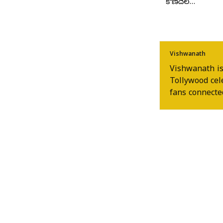
కొణిదెల…
Vishwanath
Vishwanath is
Tollywood cel
fans connected