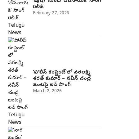
‘పురుషః’ నుంచి ‘దేవనాయకి’ సాంగ్‌
రిలీజ్‌
February 27, 2026
‘పోలీస్ కంప్లైంట్’లో వరలక్ష్మి
శరత్ కుమార్ – నవీన్ చంద్ర
జంట‌పై ల‌వ్ సాంగ్
March 2, 2026