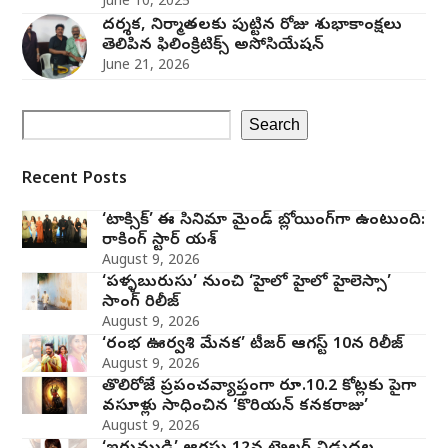
June 10, 2025
దర్శక, నిర్మాతలకు పుట్టిన రోజు శుభాకాంక్షలు
తెలిపిన ఫిలింక్రిటిక్స్ అసోసియేషన్‌
June 21, 2026
Search
Recent Posts
‘టాక్సిక్’ ఈ సినిమా మైండ్ బ్లోయింగ్‌గా ఉంటుంది:
రాకింగ్ స్టార్ యశ్
August 9, 2026
‘పళ్ళబురుసు’ నుంచి ‘హైలో హైలో హైలెస్సా’
సాంగ్ రిలీజ్
August 9, 2026
‘రంభ ఊర్వశి మేనక’ టీజర్ ఆగస్ట్ 10న రిలీజ్
August 9, 2026
తొలిరోజే ప్రపంచవ్యాప్తంగా రూ.10.2 కోట్లకు పైగా
వసూళ్లు సాధించిన ‘కొరియన్ కనకరాజు’
August 9, 2026