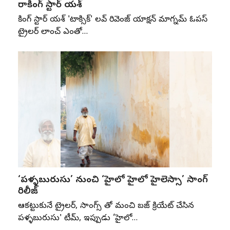
రాకింగ్ స్టార్ యశ్
రాకింగ్ స్టార్ యశ్ 'టాక్సిక్' లవ్ రివెంజ్ యాక్షన్ మాగ్నమ్ ఓపస్‌
ట్రైలర్ లాంచ్ ఎంతో…
‘పళ్ళబురుసు’ నుంచి ‘హైలో హైలో హైలెస్సా’ సాంగ్
రిలీజ్
ఆకట్టుకునే ట్రైలర్, సాంగ్స్ తో మంచి బజ్ క్రియేట్ చేసిన
పళ్ళబురుసు' టీమ్, ఇప్పుడు ‘హైలో…