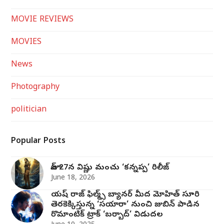
MOVIE REVIEWS
MOVIES
News
Photography
politician
Popular Posts
జూన్ 27న విష్ణు మంచు ‘కన్నప్ప’ రిలీజ్
June 18, 2026
యష్ రాజ్ ఫిల్మ్స్ బ్యానర్ మీద మోహిత్ సూరి
తెరకెక్కిస్తున్న ‘సయారా’ నుంచి జుబిన్ పాడిన
రొమాంటిక్ ట్రాక్ ‘బర్బాద్’ విడుదల