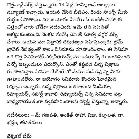
కొత్తవాళ్లే వర్క్ చేస్తున్నారు. 14 ఏళ్ల హమ్మీ అనే అబ్బాయి
మ్యూజిక్ ఇచ్చాడు. ఆయన చేసిన బీజీఎం, రెండు సాంగ్స్ మీకు
గుర్తుండిపోతాయి. మా రాజయోగం హీరోయిన్ అంకిత్ సాహా ఈ
చిత్రంలో నాకు జోడీగా నటించింది. ఆమె తన నటనతో
ఆకట్టుకుంటుంది. వెంకట సురేష్ ఎస్ జే సూర్య దగ్గర వర్క్
చేశారు. ఆయన మా చిత్రానికి దర్శకత్వం వహిస్తున్నారు. టైమ్
ట్రావెల్ నేపథ్యంతో కాలం సినిమాను రూపొందించాం. ఈ సినిమా
ఒక కొత్త సినిమాటిక్ ఎక్సిపీరియన్స్ ను ఆడియెన్స్ కు అందిస్తుంది.
ఎన్నో ఇబ్బందులు ఎదుర్కొని, ఎంతో కష్టపడి చిన్న చిత్రాలు
రూపొందిస్తాం. సినిమా మేకింగ్ లో మేము పడే కష్టాన్ని మీరు
ఊహించలేరు. నా రాజయోగం సినిమాకు కొందరు ఘోరమైన
రివ్యూస్ ఇచ్చారు. చిన్న చిత్రాలు బతకాలంటే మీడియా,
రివ్యూయర్స్ సపోర్ట్ కావాలి. రివ్యూయర్స్ చిన్న సినిమాల పట్ల
బాధ్యతాయుతంగా వ్యవహరించాలని రిక్వెస్ట్ చేస్తున్నా. అన్నారు.
నటీనటులు – రామ్ గణపతి, అంకిత్ సాహా, షిజు, కల్పలత, డా.
భద్రం, తదితరులు
టెక్నికల్ టీమ్