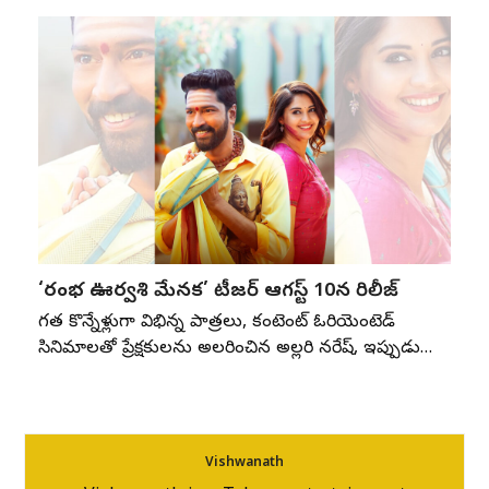
‘రంభ ఊర్వశి మేనక’ టీజర్ ఆగస్ట్ 10న రిలీజ్
గత కొన్నేళ్లుగా విభిన్న పాత్రలు, కంటెంట్ ఓరియెంటెడ్
సినిమాలతో ప్రేక్షకులను అలరించిన అల్లరి నరేష్, ఇప్పుడు…
Vishwanath