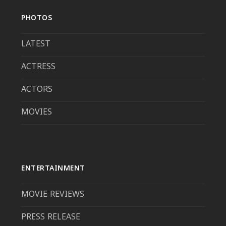
PHOTOS
LATEST
ACTRESS
ACTORS
MOVIES
ENTERTAINMENT
MOVIE REVIEWS
PRESS RELEASE