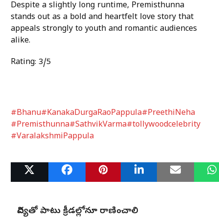
Despite a slightly long runtime, Premisthunna
stands out as a bold and heartfelt love story that
appeals strongly to youth and romantic audiences
alike.
Rating: 3/5
#Bhanu
#KanakaDurgaRaoPappula
#PreethiNeha
#Premisthunna
#SathvikVarma
#tollywoodcelebrity
#VaralakshmiPappula
Related Posts
విద్యతో పాటు క్రీడల్లోనూ రాణించాలి