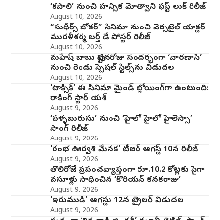
‘కపాలి’ నుంచి హన్సిక మోత్వాని ఫస్ట్ లుక్ రిలీజ్
August 10, 2026
“సుధీర్స్ జోకర్” సినిమా నుంచి వెర్సటైల్ యాక్టర్
మురళీశర్మ బర్త్ డే పోస్టర్ రిలీజ్
August 10, 2026
మహేష్ బాబు పుట్టినరోజు సందర్భంగా ‘వారణాసి’
నుంచి రెండు స్పెషల్ స్టిల్స్‌ను విడుదల
August 10, 2026
‘టాక్సిక్’ ఈ సినిమా మైండ్ బ్లోయింగ్‌గా ఉంటుంది:
రాకింగ్ స్టార్ యశ్
August 9, 2026
‘పళ్ళబురుసు’ నుంచి ‘హైలో హైలో హైలెస్సా’
సాంగ్ రిలీజ్
August 9, 2026
‘రంభ ఊర్వశి మేనక’ టీజర్ ఆగస్ట్ 10న రిలీజ్
August 9, 2026
తొలిరోజే ప్రపంచవ్యాప్తంగా రూ.10.2 కోట్లకు పైగా
వసూళ్లు సాధించిన ‘కొరియన్ కనకరాజు’
August 9, 2026
‘ఇరుముడి’ ఆగస్టు 12న ట్రైలర్ విడుదల
August 9, 2026