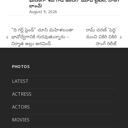
ఘనంగా ‘శివ గాడి జింద‌గీ’ మూవీ టైటిల్, సాంగ్
లాంచ్!
August 9, 2026
“ది గర్ల్ ఫ్రెండ్” చూసి మహిళలంతా
రామ్ చరణ్ ‘పెద్ది’
భావోద్వేగానికి గురవుతున్నారు –
నుంచి చికిరి చికిరి
previous
next
నిర్మాత అల్లు అరవింద్
సాంగ్ రిలీజ్
post:
post:
PHOTOS
LATEST
ACTRESS
ACTORS
MOVIES