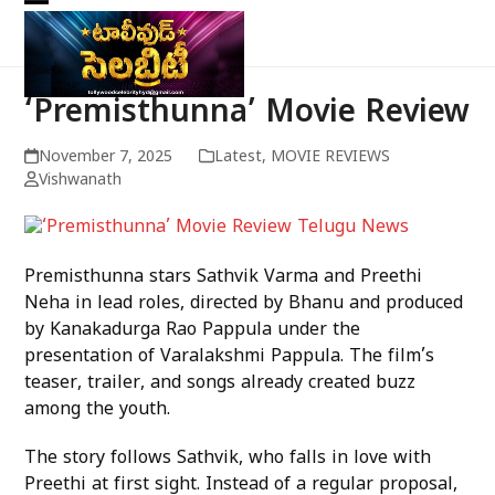
Skip
Open
Close
to
mobile
mobile
content
menu
menu
‘Premisthunna’ Movie Review
November 7, 2025
Latest
,
MOVIE REVIEWS
Vishwanath
Premisthunna stars Sathvik Varma and Preethi
Neha in lead roles, directed by Bhanu and produced
by Kanakadurga Rao Pappula under the
presentation of Varalakshmi Pappula. The film’s
teaser, trailer, and songs already created buzz
among the youth.
The story follows Sathvik, who falls in love with
Preethi at first sight. Instead of a regular proposal,