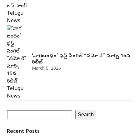
‘నాగబంధం’ ఫస్ట్ సింగిల్ “నమో రే” మార్చి 15న
రిలీజ్
March 5, 2026
Search
Recent Posts