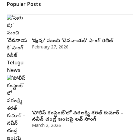
Popular Posts
‘పురుషః’ నుంచి ‘దేవనాయకి’ సాంగ్‌ రిలీజ్‌
February 27, 2026
‘పోలీస్ కంప్లైంట్’లో వరలక్ష్మి శరత్ కుమార్ –
నవీన్ చంద్ర జంట‌పై ల‌వ్ సాంగ్
March 2, 2026