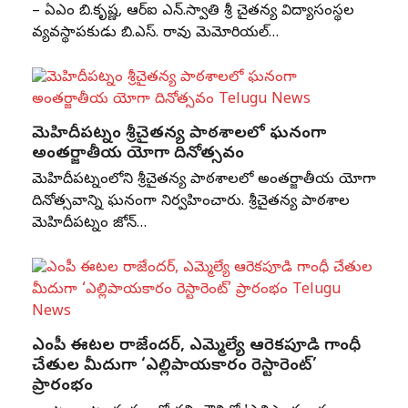
– ఏజీఎం బి.కృష్ణ, ఆర్‌ఐ ఎన్‌.స్వాతి శ్రీ చైతన్య విద్యాసంస్థల
వ్యవస్థాపకుడు బి.ఎస్‌. రావు మెమోరియల్‌…
మెహిదీపట్నం శ్రీచైతన్య పాఠశాలలో ఘనంగా
అంతర్జాతీయ యోగా దినోత్సవం
మెహిదీపట్నంలోని శ్రీచైతన్య పాఠశాలలో అంతర్జాతీయ యోగా
దినోత్సవాన్ని ఘనంగా నిర్వహించారు. శ్రీచైతన్య పాఠశాల
మెహిదీపట్నం జోన్‌…
ఎంపీ ఈటల రాజేందర్, ఎమ్మెల్యే ఆరెకపూడి గాంధీ
చేతుల మీదుగా ‘ఎల్లిపాయకారం రెస్టారెంట్’
ప్రారంభం