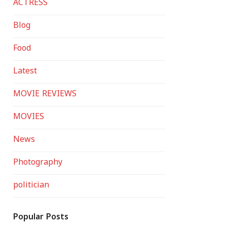
ACTRESS
Blog
Food
Latest
MOVIE REVIEWS
MOVIES
News
Photography
politician
Popular Posts