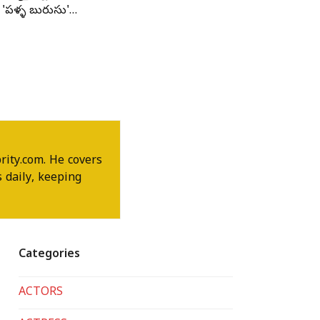
ం 'పళ్ళ బురుసు'…
rity.com. He covers
 daily, keeping
Categories
ACTORS