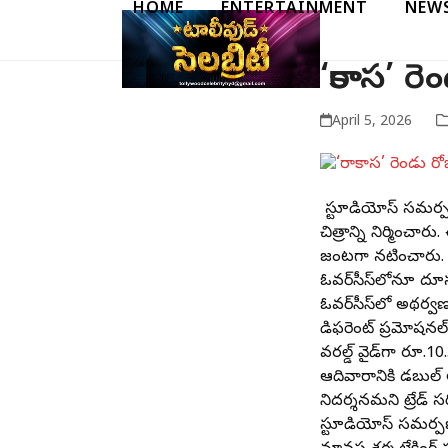
HOME
ENTERTAINMENT
NEW
Skip
to
content
‘రాకాస’ ర
April 5, 2026
జీ స్టూడియోస్ స‌మ‌ర్ప
చిత్రాన్ని నిర్మిం
జంటగా నటించారు. ఈ చ
ఓవర్‌సీస్‌లోనూ దూసుకె
ఓవ‌ర్‌సీస్‌లో అథ‌ర్వ‌ణ
డిఫ‌రెంట్ ప్ర‌మోష‌న‌
వ‌ర‌ల్డ్ వైడ్‌గా రూ.10
ఆదివారానికి డ‌బుల్ అ
నిద‌ర్శ‌న‌మ‌ని ట్రేడ్ 
జీస్టూడియోస్ స‌మ‌ర్ప