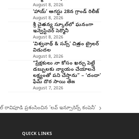
August 8, 2026
‘హాయ్’ ఆగస్టు 28న గ్రాండ్ రిలీజ్
August 8, 2026
శ్రీ చైతన్య స్కూల్‌లో ఘనంగా
ఇన్వెస్టిచర్‌ సెర్మొనీ
August 8, 2026
‘విశ్వనాథ్ & సన్స్’ చిత్రం ట్రైలర్
విడుదల
August 8, 2026
“ప్రేక్షకులు నా కోసం ఖర్చు పెట్టే
డబ్బులకు న్యాయం చేయాలనే
లక్ష్యంతో పని చేస్తాను” – ‘దందా’
ఫేమ్ దొర సాయి తేజ
August 7, 2026
ల్ రావిపూడి ప్రశంసించిన ‘లవ్ ఇన్సూరెన్స్ కంపెనీ’
t
t:
QUICK LINKS