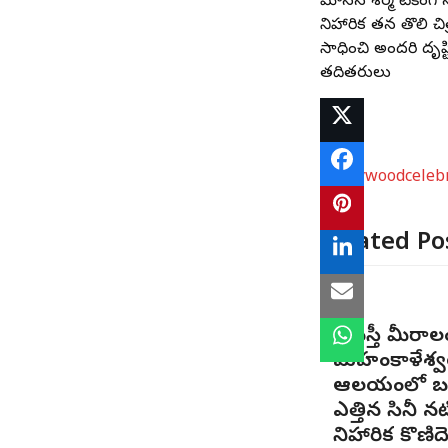
మాన‌స శ‌ర్మ టేకింగ్ 
నిహారిక తన తొలి చిత్ర
సాధించి అంద‌రి దృష్టిన
త‌దిత‌రులు
#tollywoodcelebr
Related Po
పాతబస్తీ మీరాల
మహంకాళేశ్వ
ఆలయంలో బం
ఎత్తిన సినీ నట
నిహారిక కొణిద