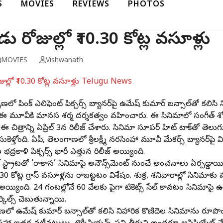
S
MOVIES
REVIEWS
PHOTOS
ెండు రోజుల్లో ₹10.30 కోట్ల వసూళ్లు
MOVIES
Vishwanath
‌ణలో పింక్ ఎలిఫెంట్ పిక్చ‌ర్స్ బ్యాన‌ర్‌పై ఉమేష్ కుమార్ బ‌న్సాల్‌తో క‌లిస
చారు. ఈ మూవీకి మానస శర్మ దర్శకత్వం వహించారు. ఈ సినిమాలో సంగీత్ శోభ‌
ిత్రాన్ని ఏప్రిల్ 3న రిలీజ్ చేశారు. సినిమా సూపర్ హిట్ టాక్‌తో తెలుగు
ళ్తోంది. ఏపీ, తెలంగాణ‌లో శ్రీల‌క్ష్మీ న‌ర‌సింహా మూవీ మేక‌ర్స్ బ్యాన‌ర్‌పై వి
 భ‌ద్ర‌కాళి పిక్చ‌ర్స్ భారీ ఎత్తున రిలీజ్ అయ్యింది.
ల్ స్ట్రాట‌జీతో ‘రాకాస’ సినిమాపై అనౌన్స్‌మెంట్ నుంచే అంచ‌నాలు ఏర్ప‌డ్డాయి
.30 కోట్ల గ్రాస్ వ‌సూళ్ల‌ను రాబ‌ట్ట‌టం విశేషం. శుక్ర‌, శనివారాల్లో సినిమాకు వ‌
య్యింది. 24 గంట‌ల్లోనే 60 వేల‌కు పైగా టికెట్స్ సేల్ కావ‌టం సినిమాపై ఉన
సర్కిల్స్ చెబుతున్నాయి.
‌ణ‌లో ఉమేష్ కుమార్ బ‌న్సాల్‌తో క‌లిసి నిహారిక కొణిదెల సినిమాను రూపొందిం