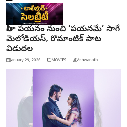
Skip
Open
Close
to
mobile
mobile
content
menu
menu
సీతా పయనం నుంచి ‘పయనమే’ సాగే
మెలోడియస్, రొమాంటిక్ పాట
విడుదల
January 29, 2026
MOVIES
Vishwanath