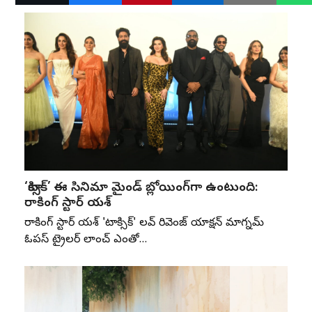
‘టాక్సిక్’ ఈ సినిమా మైండ్ బ్లోయింగ్‌గా ఉంటుంది:
రాకింగ్ స్టార్ యశ్
రాకింగ్ స్టార్ యశ్ 'టాక్సిక్' లవ్ రివెంజ్ యాక్షన్ మాగ్నమ్
ఓపస్‌ ట్రైలర్ లాంచ్ ఎంతో…