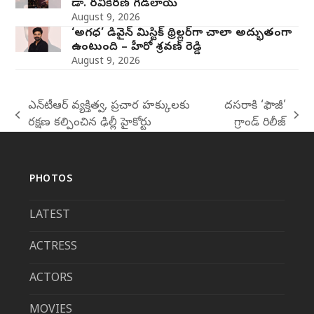
డా. రవికిరణ్ గడలాయ్
August 9, 2026
‘అగధ’ డివైన్ మిస్టిక్ థ్రిల్లర్‌గా చాలా అద్భుతంగా
ఉంటుంది – హీరో శ్రవణ్ రెడ్డి
August 9, 2026
ఎన్‌టీఆర్ వ్యక్తిత్వ, ప్రచార హక్కులకు
దసరాకి ‘ఫౌజీ’
previous
next
రక్ష‌ణ క‌ల్పించిన ఢిల్లీ హైకోర్టు
గ్రాండ్ రిలీజ్
post:
post:
PHOTOS
LATEST
ACTRESS
ACTORS
MOVIES