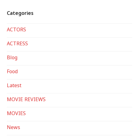
Categories
ACTORS
ACTRESS
Blog
Food
Latest
MOVIE REVIEWS
MOVIES
News