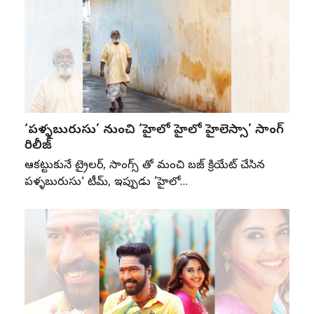
‘పళ్ళబురుసు’ నుంచి ‘హైలో హైలో హైలెస్సా’ సాంగ్
రిలీజ్
ఆకట్టుకునే ట్రైలర్, సాంగ్స్ తో మంచి బజ్ క్రియేట్ చేసిన
పళ్ళబురుసు' టీమ్, ఇప్పుడు ‘హైలో…