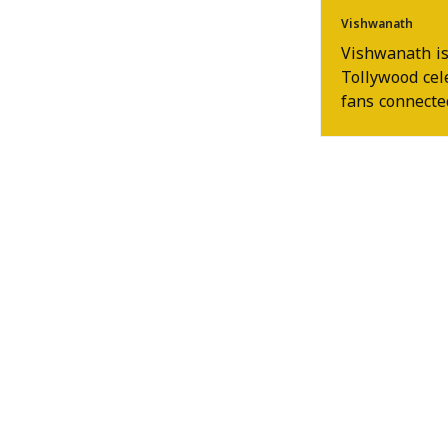
Vishwanath
Vishwanath is
Tollywood cel
fans connected