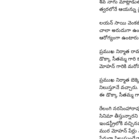
శివ నాగు మాట్లాడుత
త్వరలోనే ఆయన్ను డ
లయన్ సాయి వెంకట్ 
చాలా అరుదుగా ఉం
ఆరోగ్యంగా ఉంటారు’
ప్రముఖ నిర్మాత రా
డొక్కా సీతమ్మ గారి 
మోహన్ గారికి మరోస
ప్రముఖ నిర్మాత బెక్
నిలుస్తూనే వచ్చారు
ఈ డొక్కా సీతమ్మ 
రేలంగి నరసింహారావు
సినిమా తీస్తున్నా
ఇండస్ట్రీలోకి వచ్చి
మురళీ మోహన్ పేర్లు