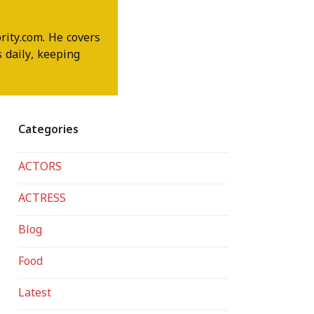
rity.com. He covers
 daily, keeping
Categories
ACTORS
ACTRESS
Blog
Food
Latest