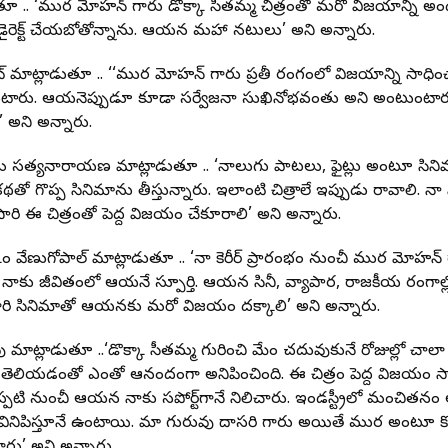
ూ .. ‘మురళీ మోహన్ గారు డొక్కా సీతమ్మ చిత్రంతో మరో విజయాన్ని అంద
ైరెక్ట్ చేయబోతోన్నాను. ఆయన మహా నటులు’ అని అన్నారు.
మాట్లాడుతూ .. ‘‘మురళీ మోహన్ గారు ప్రతీ రంగంలో విజయాన్ని సాధించ
టారు. ఆయనెప్పుడూ కూడా సర్వేజనా సుఖినోభవంతు అని అంటుంట
 అని అన్నారు.
మ సత్యనారాయణ మాట్లాడుతూ .. ‘నాలుగు పాటలు, ఫైట్లు అంటూ సినిమా
కథతో గొప్ప సినిమాను తీస్తున్నారు. ఇలాంటి చిత్రాలే ఇప్పుడు రావాలి. నా
ారి ఈ చిత్రంతో పెద్ద విజయం చేకూరాలి’ అని అన్నారు.
కెం వేణుగోపాల్ మాట్లాడుతూ .. ‘నా కెరీర్ ప్రారంభం నుంచీ మురళీ మోహన్ గ
. నాకు జీవితంలో ఆయనే స్పూర్తి. ఆయన సినీ, వ్యాపార, రాజకీయ రంగాల్
గారి సినిమాతో ఆయనకు మరో విజయం దక్కాలి’ అని అన్నారు.
 మాట్లాడుతూ ..‘డొక్కా సీతమ్మ గురించి మేం చదువుకునే రోజుల్లో చాల
రని తెలియడంతో ఎంతో ఆనందంగా అనిపించింది. ఈ చిత్రం పెద్ద విజయం సా
నప్పటి నుంచీ ఆయన నాకు సపోర్ట్‌గానే నిలిచారు. ఇండస్ట్రీలో మంచితనం అ
 వినిపిస్తూనే ఉంటాయి. మా గురువు దాసరి గారు అయితే మురళీ అంటూ కొడ