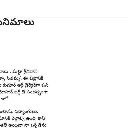
సినిమాలు
 , మట్టా శ్రీనివాస్
కా సీతమ్మ’. ఈ చిత్రానికి
ుమార్ ఆర్ట్ డైరెక్టర్‌గా పని
 మోహన్ బర్త్ డే సందర్భంగా
మంలో..
ంటాను. దివ్యాంగులు,
కి వెళ్లాల్సి ఉంది. కానీ
మాతలే అయినా నా బర్త్ డేను