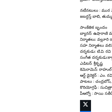
ప్రేమగా పిలుస్తుండే
నటీనటులు : మురళీ మ
జబర్దస్త్ బాబి, తు
సాంకేతిక బృందం
బ్యానర్: ఉషారాణి 
నిర్మాతలు: వల్లూరి ర
సహ నిర్మాతలు వలిసె
దర్శకుడు: టి.వి. ర
సంగీత దర్శకుడు:కార్త
ఎడిటర్: శ్రీకృష్ణ
కెమెరామెన్: రాహుల్ శ
ఆర్ట్ డైరెక్టర్ : ఎం. 
పాటలు : చంద్రబోస్,
కొరియోగ్రఫీ : సుచిత్ర
పీఆర్వో : సాయి సతీ