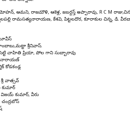
వారు’ అని అన్నారు.
ోహన్, ఆమని, రాజమౌళి, ఆకెళ్ల, జబర్దస్త్ అప్పారావు, R C M రాజు,చిన
మ్మలపల్లి రామసత్యనారాయణ, కేశవి, పిట్టలదొర, కూరాకుల చిన్న, డి. వ
మూవీస్
ాంబాబు,మట్టా శ్రీనివాస్.
ట్టి చాహితి ప్రియా, పోల గాని సుబ్బారావు
వి నారాయణ్
ిక్ కోడకండ్ల
్రీ వాత్సవ్
రవి కుమార్
 విజయ్ కుమార్, వీరు
ా చంద్రబోస్
ష్