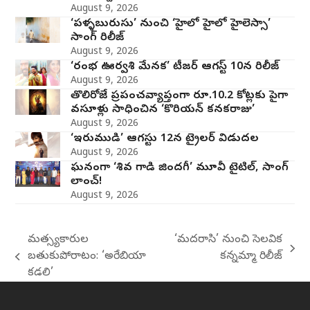
August 9, 2026
‘పళ్ళబురుసు’ నుంచి ‘హైలో హైలో హైలెస్సా’
సాంగ్ రిలీజ్
August 9, 2026
‘రంభ ఊర్వశి మేనక’ టీజర్ ఆగస్ట్ 10న రిలీజ్
August 9, 2026
తొలిరోజే ప్రపంచవ్యాప్తంగా రూ.10.2 కోట్లకు పైగా
వసూళ్లు సాధించిన ‘కొరియన్ కనకరాజు’
August 9, 2026
‘ఇరుముడి’ ఆగస్టు 12న ట్రైలర్ విడుదల
August 9, 2026
ఘనంగా ‘శివ గాడి జింద‌గీ’ మూవీ టైటిల్, సాంగ్
లాంచ్!
August 9, 2026
మత్స్యకారుల
‘మదరాసి’ నుంచి సెలవిక
next
బతుకుపోరాటం: ‘అరేబియా
కన్నమ్మా రిలీజ్
previous
post:
కడలి’
post: