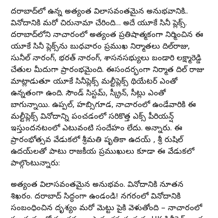
హైదరాబాద్‌లో ఉన్న అత్యంత విలాసవంతమైన అనుభవానికి..
వినోదానికి మరో చిరునామా చేరింది… అదే యూకే సినీ ప్లెక్స్‌.
హైదరాబాద్‌లోని నాచారంలో అత్యంత ప్రతిషాత్మకంగా నిర్మించిన ఈ
యూకే సినీ ప్లెక్స్‌ను బుధవారం ప్రముఖ నిర్మాతలు దిల్‌రాజు,
సునీల్‌ నారంగ్‌, భరత్‌ నారంగ్‌, శాసనసభ్యులు బండారి లక్ష్మారెడ్డి
చేతుల మీదుగా ప్రారంభమైంది. ఈసందర్భంగా నిర్మాత దిల్‌ రాజు
మాట్లాడుతూ యూకే సినీప్లెక్స్‌ మల్టీప్లెక్స్‌ థియేటర్‌ ఎంతో
ఉన్నతంగా ఉంది. సౌండ్‌ సిస్టమ్‌, స్క్రీన్‌, సీట్లు ఎంతో
బాగున్నాయి. ఉప్పల్‌, హబ్సిగూడ, నాచారంలో ఉండేవారికి ఈ
మల్టీప్లెక్స్‌ వినోదాన్ని పంచడంలో సరికొత్త ఎక్స్‌ పీరియన్ష్‌
ఇస్తుందనటంలో ఎటువంటి సందేహం లేదు. అన్నారు. ఈ
ప్రారంభోత్సవ వేడుకలో శ్రీమతి పృతికా ఉదయ్ , శ్రీ రుషిల్
ఉదయ్‌లతో పాటు రాజకీయ ప్రముఖులు కూడా ఈ వేడుకలో
పాల్గొంటున్నారు:
అత్యంత విలాసవంతమైన అనుభవం. వినోదానికి నూతన
శిఖరం. హైదరాబాద్ సిద్ధంగా ఉండండి! నగరంలో వినోదానికి
సంబంధించిన దృశ్యం మరో మెట్టు పైకి వెళుతోంది – నాచారంలో