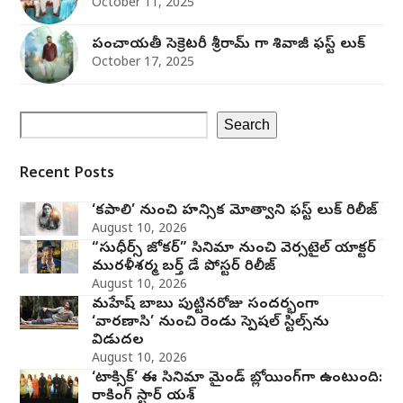
October 11, 2025
పంచాయతీ సెక్రెటరీ శ్రీరామ్ గా శివాజీ ఫస్ట్ లుక్
October 17, 2025
Search
Recent Posts
‘కపాలి’ నుంచి హన్సిక మోత్వాని ఫస్ట్ లుక్ రిలీజ్
August 10, 2026
“సుధీర్స్ జోకర్” సినిమా నుంచి వెర్సటైల్ యాక్టర్
మురళీశర్మ బర్త్ డే పోస్టర్ రిలీజ్
August 10, 2026
మహేష్ బాబు పుట్టినరోజు సందర్భంగా
‘వారణాసి’ నుంచి రెండు స్పెషల్ స్టిల్స్‌ను
విడుదల
August 10, 2026
‘టాక్సిక్’ ఈ సినిమా మైండ్ బ్లోయింగ్‌గా ఉంటుంది:
రాకింగ్ స్టార్ యశ్