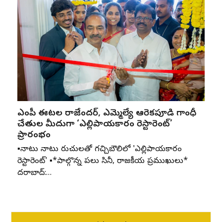
ఎంపీ ఈటల రాజేందర్, ఎమ్మెల్యే ఆరెకపూడి గాంధీ
చేతుల మీదుగా ‘ఎల్లిపాయకారం రెస్టారెంట్’
ప్రారంభం
▪️నాటు నాటు రుచులతో గచ్చిబౌలిలో 'ఎల్లిపాయకారం
రెస్టారెంట్' ▪️*పాల్గొన్న పలు సినీ, రాజకీయ ప్రముఖులు*
హైదరాబాద్:…