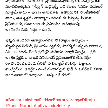
హృదయంలో నూతనంగా ప్రారంభమవుతున్న UK సినీప్లెక్స్, ఒక
విలాసవంతమైన 4-స్క్రీన్ మల్టిప్లెక్స్. ఇది కేవలం సినిమా థియేటర్
మాత్రమే కాదు – ఇది ఓ అనుభూతి. అత్యాధునిక సాంకేతికతతో
పాటు, అత్యుత్తమ సౌకర్యాలు కలిగిన ఈ సినీప్లెక్స్ సినిమా
ప్రేమికులకు, కుటుంబాలకు ప్రీమియం అనుభవాన్ని
అందించేందుకు సిద్ధంగా ఉంది.
ఇక్కడ అందరూ ఆస్వాదించగల సౌకర్యాలు ఉన్నాయి –
మృదువైన సీటింగ్, ప్రీమియం రీక్లైనర్లు, సౌకర్యవంతమైన సోఫాలు,
Atmos సౌండ్, లేజర్ ప్రొజెక్షన్ మరియు సిల్వర్ స్క్రీన్లు – ప్రతి
అంశం ప్రేక్షకులను ఒక సినిమాటిక్ ప్రపంచంలోకి తీసుకెళ్లేలా
రూపొందించబడింది. దీనితో పాటు, లైవ్ కౌంటర్లు, పిజ్జాలు,
శాండ్విచ్‌లు, డెజర్ట్‌లు వంటి రుచికరమైన ఫుడ్ & బివరేజెస్ కూడా
అందుబాటులో ఉన్నాయి – అన్నీ ఒకే గదిలో!
#BandariLakshmaReddy
#BharatNarang
#Dilraju
#SunielNarang
#tollywoodcelebrity