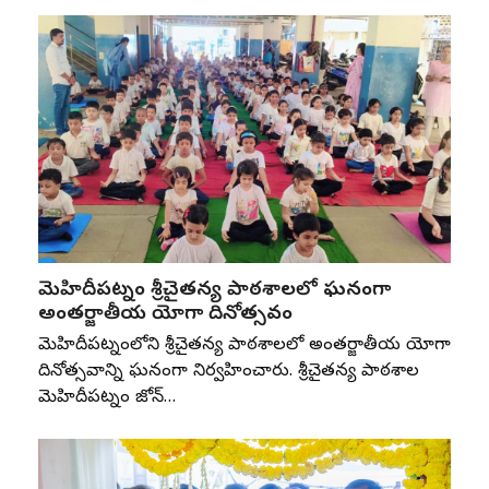
మెహిదీపట్నం శ్రీచైతన్య పాఠశాలలో ఘనంగా
అంతర్జాతీయ యోగా దినోత్సవం
మెహిదీపట్నంలోని శ్రీచైతన్య పాఠశాలలో అంతర్జాతీయ యోగా
దినోత్సవాన్ని ఘనంగా నిర్వహించారు. శ్రీచైతన్య పాఠశాల
మెహిదీపట్నం జోన్‌…