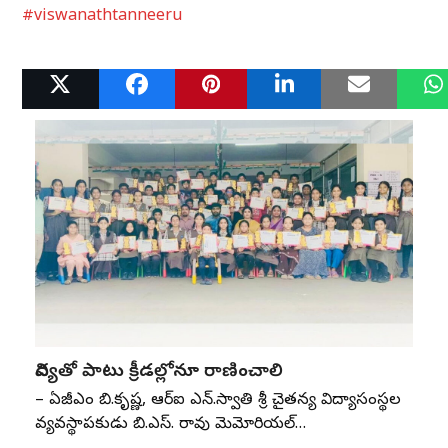
#viswanathtanneeru
Related Posts
విద్యతో పాటు క్రీడల్లోనూ రాణించాలి
– ఏజీఎం బి.కృష్ణ, ఆర్‌ఐ ఎన్‌.స్వాతి శ్రీ చైతన్య విద్యాసంస్థల
వ్యవస్థాపకుడు బి.ఎస్‌. రావు మెమోరియల్‌…