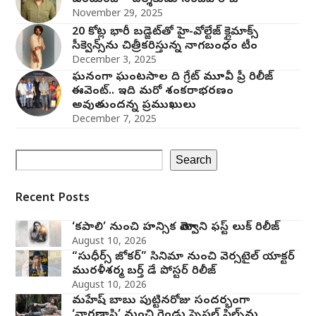
November 29, 2025
20 కోట్ల భారీ బడ్జెట్‌తో హై-వోల్టేజ్ క్లైమాక్స్
సీక్వెన్స్‌ను చిత్రీకరిస్తున్న నాగబంధం టీం
December 3, 2025
ఘనంగా ఘంటసాల ది గ్రేట్ మూవీ ప్రీ రిలీజ్
ఈవెంట్.. ఇది మరో శంకరాభరణం
అవుతుందన్న ప్రముఖులు
December 7, 2025
Search
Recent Posts
‘కపాలి’ నుంచి హన్సిక మోత్వాని ఫస్ట్ లుక్ రిలీజ్
August 10, 2026
“సుధీర్స్ జోకర్” సినిమా నుంచి వెర్సటైల్ యాక్టర్
మురళీశర్మ బర్త్ డే పోస్టర్ రిలీజ్
August 10, 2026
మహేష్ బాబు పుట్టినరోజు సందర్భంగా
‘వారణాసి’ నుంచి రెండు స్పెషల్ స్టిల్స్‌ను