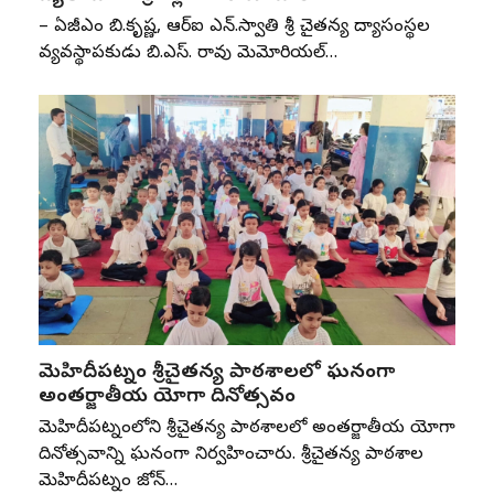
– ఏజీఎం బి.కృష్ణ, ఆర్‌ఐ ఎన్‌.స్వాతి శ్రీ చైతన్య విద్యాసంస్థల
వ్యవస్థాపకుడు బి.ఎస్‌. రావు మెమోరియల్‌…
మెహిదీపట్నం శ్రీచైతన్య పాఠశాలలో ఘనంగా
అంతర్జాతీయ యోగా దినోత్సవం
మెహిదీపట్నంలోని శ్రీచైతన్య పాఠశాలలో అంతర్జాతీయ యోగా
దినోత్సవాన్ని ఘనంగా నిర్వహించారు. శ్రీచైతన్య పాఠశాల
మెహిదీపట్నం జోన్‌…