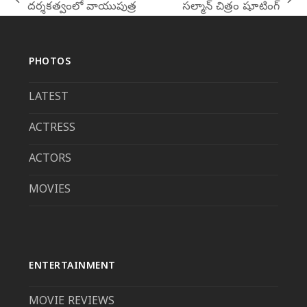
previous
next
దర్శకత్వంలో వాయుపుత్ర
సల్మాన్ చిత్రం షూటింగ్
post:
post:
PHOTOS
LATEST
ACTRESS
ACTORS
MOVIES
ENTERTAINMENT
MOVIE REVIEWS