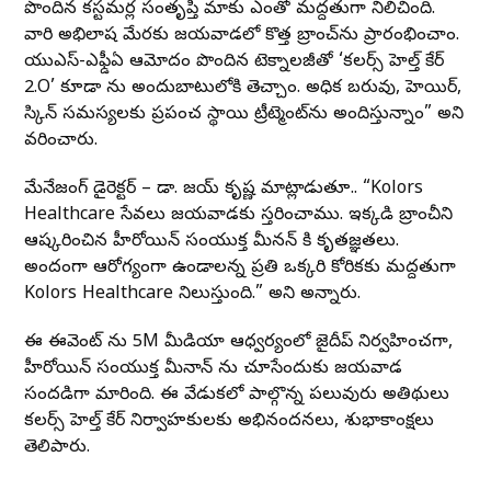
పొందిన కస్టమర్ల సంతృప్తి మాకు ఎంతో మద్దతుగా నిలిచింది.
వారి అభిలాష మేరకు విజయవాడలో కొత్త బ్రాంచ్‌ను ప్రారంభించాం.
యుఎస్-ఎఫ్డీఏ ఆమోదం పొందిన టెక్నాలజీతో ‘కలర్స్ హెల్త్ కేర్
2.O’ కూడా ను అందుబాటులోకి తెచ్చాం. అధిక బరువు, హెయిర్,
స్కిన్ సమస్యలకు ప్రపంచ స్థాయి ట్రీట్మెంట్‌ను అందిస్తున్నాం” అని
వివరించారు.
మేనేజంగ్ డైరెక్టర్ – డా. విజయ్ కృష్ణ మాట్లాడుతూ.. “Kolors
Healthcare సేవలు విజయవాడకు విస్తరించాము. ఇక్కడి బ్రాంచీని
ఆవిష్కరించిన హీరోయిన్ సంయుక్త మీనన్ కి కృతజ్ఞతలు.
అందంగా ఆరోగ్యంగా ఉండాలన్న ప్రతి ఒక్కరి కోరికకు మద్దతుగా
Kolors Healthcare నిలుస్తుంది.” అని అన్నారు.
ఈ ఈవెంట్ ను 5M మీడియా ఆధ్వర్యంలో జైదీప్ నిర్వహించగా,
హీరోయిన్ సంయుక్త మీనాన్ ను చూసేందుకు విజయవాడ
సందడిగా మారింది. ఈ వేడుకలో పాల్గొన్న పలువురు అతిథులు
కలర్స్ హెల్త్ కేర్ నిర్వాహకులకు అభినందనలు, శుభాకాంక్షలు
తెలిపారు.