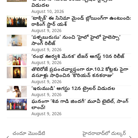
విడుదల
August 10, 2026
‘టాక్సిక్’ ఈ సినిమా మైండ్ బ్లోయింగ్‌గా ఉంటుంది:
రాకింగ్ స్టార్ యశ్
August 9, 2026
‘పళ్ళబురుసు’ నుంచి ‘హైలో హైలో హైలెస్సా’
సాంగ్ రిలీజ్
August 9, 2026
‘రంభ ఊర్వశి మేనక’ టీజర్ ఆగస్ట్ 10న రిలీజ్
August 9, 2026
తొలిరోజే ప్రపంచవ్యాప్తంగా రూ.10.2 కోట్లకు పైగా
వసూళ్లు సాధించిన ‘కొరియన్ కనకరాజు’
August 9, 2026
‘ఇరుముడి’ ఆగస్టు 12న ట్రైలర్ విడుదల
August 9, 2026
ఘనంగా ‘శివ గాడి జింద‌గీ’ మూవీ టైటిల్, సాంగ్
లాంచ్!
August 9, 2026
చందూ మొండేటి
హైదరాబాద్‌లో దుల్కర్