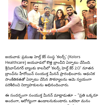
విజయవాడ: ప్ర‌ముఖ హెల్త్ కేర్ సంస్థ ‘కలర్స్’ (Kolors
Healthcare) విజయవాడలో కొత్త బ్రాంచీని ఏర్పాటు చేసింది.
శ్రీనివాస్‌నగర్ బ్యాంకు కాలనీలో ‘కలర్స్ హెల్త్ కేర్ 2.O’ నూతన
బ్రాంచ్‌ను హీరోయిన్ సంయుక్త మీనన్ ప్రారంభించారు. ఆధునిక
సాంకేతికతతో ఏర్పాటు చేసిన సౌకర్యాలను ఆమె స్వయంగా
పరిశీలించి నిర్వాహకులను అభినందించారు.
ఈ సందర్భంగా సంయుక్త మీనన్ మాట్లాడుతూ – “ప్రతి ఒక్కరూ
అందంగా, ఆరోగ్యంగా ఉండాలనుకుంటారు. ఒకరిలా మనం