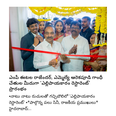
ఎంపీ ఈటల రాజేందర్, ఎమ్మెల్యే ఆరెకపూడి గాంధీ
చేతుల మీదుగా ‘ఎల్లిపాయకారం రెస్టారెంట్’
ప్రారంభం
▪️నాటు నాటు రుచులతో గచ్చిబౌలిలో 'ఎల్లిపాయకారం
రెస్టారెంట్' ▪️*పాల్గొన్న పలు సినీ, రాజకీయ ప్రముఖులు*
హైదరాబాద్:…