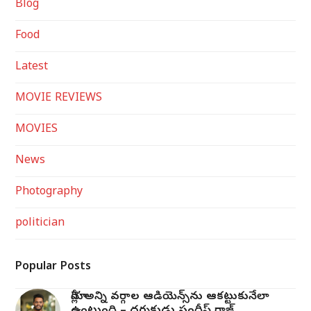
Blog
Food
Latest
MOVIE REVIEWS
MOVIES
News
Photography
politician
Popular Posts
మోగ్లీ’ అన్ని వర్గాల ఆడియెన్స్‌ను ఆకట్టుకునేలా
ఉంటుంది – దర్శకుడు సందీప్ రాజ్