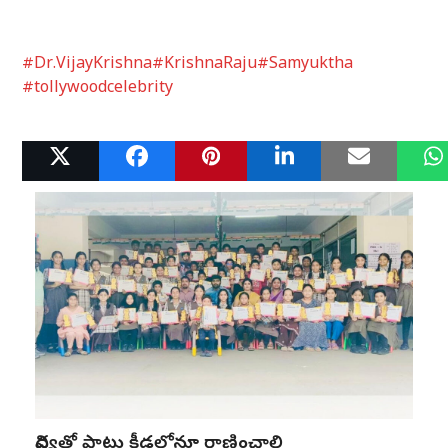
#Dr.VijayKrishna
#KrishnaRaju
#Samyuktha
#tollywoodcelebrity
Related Posts
విద్యతో పాటు క్రీడల్లోనూ రాణించాలి