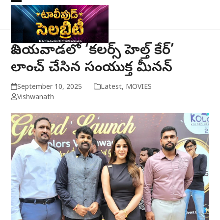
Skip
Open
Close
to
mobile
mobile
content
menu
menu
విజయవాడలో ‘కలర్స్ హెల్త్ కేర్’
లాంచ్ చేసిన సంయుక్త మీనన్
September 10, 2025
Latest
,
MOVIES
Vishwanath