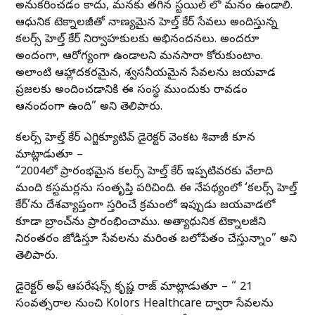
అనుకరించడం కాదు, మనకు తగిన స్టయిల్ లో మనం ఉండాలి.
ఆధునిక టెక్నాలజీతో నాణ్యమైన హెల్త్ కేర్ సేవలు అందిస్తున్న
కలర్స్ హెల్త్ కేర్ నిర్వాహకులకు అభినందనలు. అందరూ
అందంగా, ఆరోగ్యంగా ఉండాలని మనసారా కోరుకుంటాం.
అలాంటి ఆహ్లాదకరమైన, విశ్వసనీయమైన సేవలను విజయవాడ
ప్రజలకు అందించడానికి ఈ సంస్థ ముందుకు రావడం
ఆనందంగా ఉంది” అని తెలిపారు.
కలర్స్ హెల్త్ కేర్ ఎగ్జిక్యూటివ్ డైరెక్టర్ వెంకట శివాజీ కూన
మాట్లాడుతూ –
“2004లో ప్రారంభమైన కలర్స్ హెల్త్ కేర్ ఇప్పటివరకు వేలాది
మంది కస్టమర్లను సంతృప్తి పరిచింది. ఈ నేపథ్యంలో ‘కలర్స్ హెల్త్
కేర్’ను దేశవ్యాప్తంగా విస్తరించే క్రమంలో ఇప్పుడు విజయవాడలో
కూడా బ్రాంచ్‌ను ప్రారంభించాము. అత్యాధునిక టెక్నాలజీని
నిరంతరం జోడిస్తూ సేవలను మరింత బలోపేతం చేస్తున్నాం” అని
తెలిపారు.
డైరెక్టర్ అఫ్ ఆపరేషన్స్ కృష్ణ రాజ్ మాట్లాడుతూ – “ 21
సంవత్సరాల నుంచి Kolors Healthcare ద్వారా సేవలను