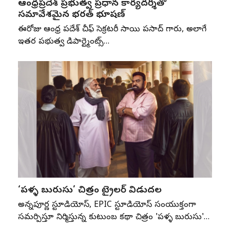
ఆంధ్రప్రదేశ్ ప్రభుత్వ ప్రధాన కార్యదర్శితో
సమావేశమైన భరత్ భూషణ్
ఈరోజు ఆంధ్ర ప్రదేశ్ చీఫ్ సెక్రటరీ సాయి ప్రసాద్ గారు, అలాగే
ఇతర ప్రభుత్వ డిపార్ట్మెంట్స్…
‘పళ్ళ బురుసు’ చిత్రం ట్రైలర్ విడుదల
అన్నపూర్ణ స్టూడియోస్, EPIC స్టూడియోస్ సంయుక్తంగా
సమర్పిస్తూ నిర్మిస్తున్న కుటుంబ కథా చిత్రం 'పళ్ళ బురుసు'…