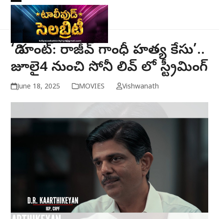
Skip
Open
Close
to
mobile
mobile
content
menu
menu
‘ది హంట్‌: రాజీవ్ గాంధీ హ‌త్య కేసు’..
జూలై4 నుంచి సోనీ లివ్‌ లో స్ట్రీమింగ్‌
June 18, 2025
MOVIES
Vishwanath