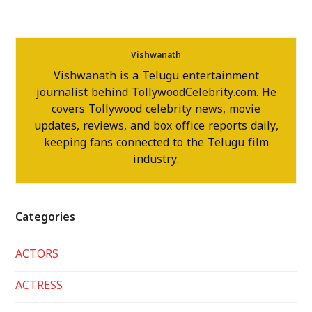
Vishwanath
Vishwanath is a Telugu entertainment
journalist behind TollywoodCelebrity.com. He
covers Tollywood celebrity news, movie
updates, reviews, and box office reports daily,
keeping fans connected to the Telugu film
industry.
Categories
ACTORS
ACTRESS