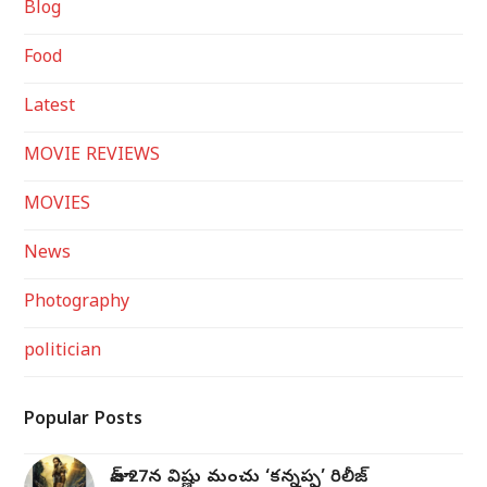
Blog
Food
Latest
MOVIE REVIEWS
MOVIES
News
Photography
politician
Popular Posts
జూన్ 27న విష్ణు మంచు ‘కన్నప్ప’ రిలీజ్