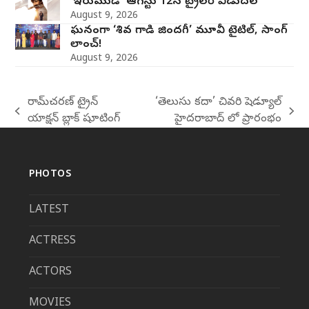
‘ఇరుముడి’ ఆగస్టు 12న ట్రైలర్ విడుదల
August 9, 2026
ఘనంగా ‘శివ గాడి జింద‌గీ’ మూవీ టైటిల్, సాంగ్
లాంచ్!
August 9, 2026
రామ్‌చరణ్‌ ట్రైన్‌
‘తెలుసు కదా’ చివరి షెడ్యూల్
previous
next
యాక్షన్‌ బ్లాక్‌ షూటింగ్‌
హైదరాబాద్ లో ప్రారంభం
post:
post:
PHOTOS
LATEST
ACTRESS
ACTORS
MOVIES