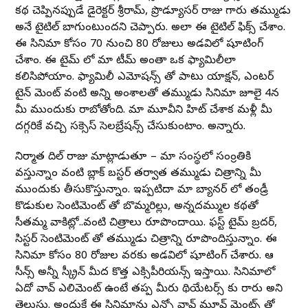
కథ చెప్పినప్పుడే డైరెక్టర్ శ్రీరామ్, ప్రొడ్యూసర్ రాజు గారు తమ్ముడు
అనే టైటిల్ బాగుంటుందని చెప్పారు. అలా ఈ టైటిల్ ఫిక్స్ చేశాం.
ఈ సినిమా కోసం 70 నుంచి 80 రోజులు అడవిలో షూటింగ్
చేశాం. ఈ టైమ్ లో మా టీమ్ అంతా ఒక ఫ్యామిలీలా
కలిసిపోయాం. ఫ్యామిలీ ఎమోషన్స్ తో పాటు యాక్షన్, ఎంటర్
టైన్ మెంట్ వంటి అన్ని అంశాలతో తమ్ముడు సినిమా జూలై 4న
మీ ముందుకు రాబోతోంది. మా మూవీని హిట్ చేశాక మళ్లీ మీ
దగ్గరికే వచ్చి సక్సెస్ సెలబ్రేషన్స్ చేసుకుంటాం. అన్నారు.
నిర్మాత దిల్ రాజు మాట్లాడుతూ – మా సంస్థలో సంక్రాంతికి
వస్తున్నాం వంటి బ్లాక్ బస్టర్ తర్వాత తమ్ముడు చిత్రాన్ని మీ
ముందుకు తీసుకొస్తున్నాం. ఇప్పటిదాకా మా బ్యానర్ లో తండ్రీ
కొడుకుల సెంటిమెంట్ తో బొమ్మరిల్లు, అన్నదమ్ముల కథతో
సీతమ్మ వాకిట్లో..వంటి చిత్రాలు రూపొందాయి. ఫస్ట్ టైమ్ బ్రదర్,
సిస్టర్ సెంటిమెంట్ తో తమ్ముడు చిత్రాన్ని రూపొందిస్తున్నాం. ఈ
సినిమా కోసం 80 రోజుల వరకు అడవిలో షూటింగ్ చేశారు. ఆ
సీన్స్ అన్నీ స్క్రీన్ మీద కొత్త ఎక్సిపీరియన్స్ ఇస్తాయి. సినిమాలో
ఏదో వావ్ ఎలిమెంట్ ఉంటే తప్ప మీరు థియేటర్స్ కు రారు అని
తెలుసు. అందుకే ఈ సినిమాను ఎన్నో వావ్ మూవ్ మెంట్స్ తో