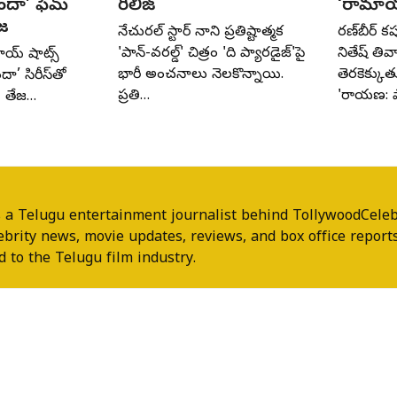
దందా’ ఫేమ్
రిలీజ్
‘రామాయ
జ
నేచురల్ స్టార్ నాని ప్రతిష్టాత్మక
రణ్‌బీర్ 
'పాన్-వరల్డ్' చిత్రం 'ది ప్యారడైజ్'పై
నితేష్ తివ
 చాయ్ షాట్స్
భారీ అంచనాలు నెలకొన్నాయి.
తెరకెక్కుతు
ా’ సిరీస్‌తో
ప్రతి…
'రామాయణ: ప
ి తేజ…
 a Telugu entertainment journalist behind TollywoodCeleb
ebrity news, movie updates, reviews, and box office reports
 to the Telugu film industry.