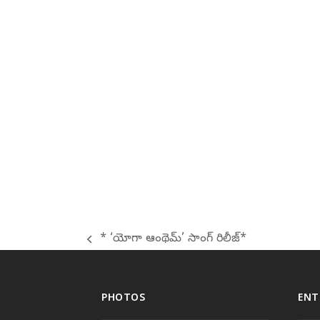
* ‘యోగా ఆంథెమ్’ సాంగ్ రిలీజ్*
previous
post:
PHOTOS
ENT