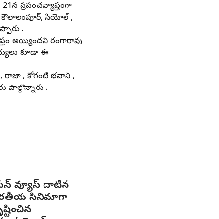
21న ప్రపంచవ్యాప్తంగా
్, కౌలాలంపూర్, సియోల్ ,
్పారు .
ప్తం అయ్యిందని రంగారావు
సభ్యులు కూడా ఈ
 , రాజా , కోగంటి భవాని ,
 పాల్గొన్నారు .
న్ వ్యూస్ దాటిన
ారతీయ సినిమాగా
ృష్టించిన