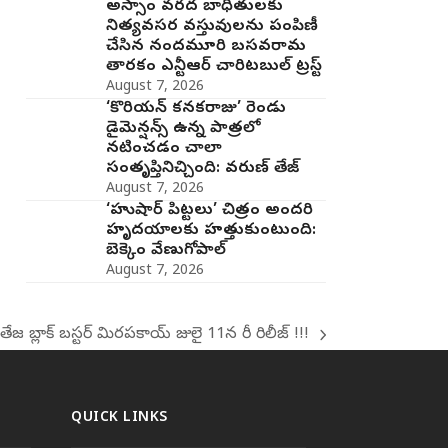
అస్సాం వరద బాధితులకు
నిత్యవసర వస్తువులను పంపిణీ
చేసిన నందమూరి బసవరామ
తారకం ఎన్టీఆర్ చారిటబుల్ ట్రస్ట్
August 7, 2026
‘కొరియన్ కనకరాజు’ రెండు
డైమెన్షన్స్ ఉన్న పాత్రలో
నటించడం చాలా
సంతృప్తినిచ్చింది: వరుణ్ తేజ్
August 7, 2026
‘హుషార్‌ పిట్టలు’ చిత్రం అందరి
హృదయాలకు హత్తుకుంటుంది:
బెక్కెం వేణుగోపాల్‌
August 7, 2026
తేజ బ్లాక్ బస్టర్ మిరపకాయ్ జులై 11న రీ రిలీజ్ !!!
xt
t:
QUICK LINKS