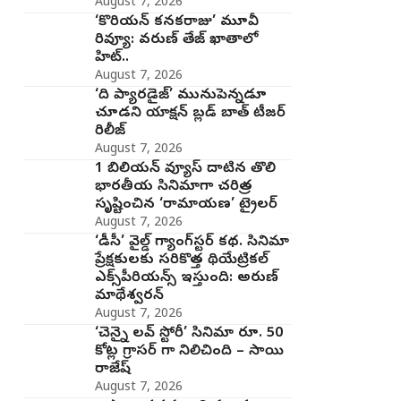
August 7, 2026
‘కొరియన్ కనకరాజు’ మూవీ
రివ్యూ: వరుణ్ తేజ్ ఖాతాలో
హిట్..
August 7, 2026
‘ది ప్యారడైజ్’ మునుపెన్నడూ
చూడని యాక్షన్ బ్లడ్ బాత్ టీజర్
రిలీజ్
August 7, 2026
1 బిలియన్ వ్యూస్ దాటిన తొలి
భారతీయ సినిమాగా చరిత్ర
సృష్టించిన ‘రామాయణ’ ట్రైలర్
August 7, 2026
‘డీసీ’ వైల్డ్ గ్యాంగ్‌స్టర్ కథ. సినిమా
ప్రేక్షకులకు సరికొత్త థియేట్రికల్
ఎక్స్‌పీరియన్స్ ఇస్తుంది: అరుణ్
మాథేశ్వరన్
August 7, 2026
‘చెన్నై లవ్ స్టోరీ’ సినిమా రూ. 50
కోట్ల గ్రాసర్ గా నిలిచింది – సాయి
రాజేష్
August 7, 2026