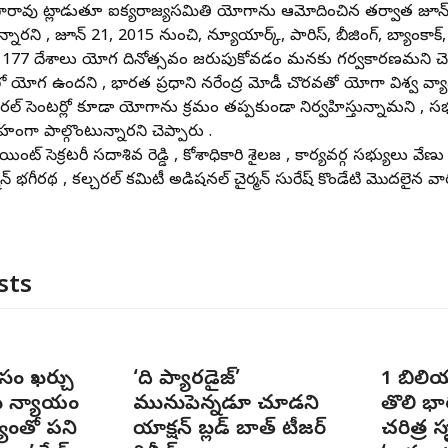
రావు మాట్లాడుతూ ఐక్యరాజ్యసమితి యోగాను ఆమోదించిన తర్వాత జూన్ 
నారని , జూన్ 21, 2015 నుంచి, న్యూయార్క్, పారిస్, బీజింగ్, బ్యాంకాక
177 దేశాలు యోగ దినోత్సవం జరుపుకోవడం మనకు గర్వకారణమని చెప
ోగ ఉందని , భారత ప్రధాని నరేంద్ర మోడీ చొరవతో యోగా విశ్వ వ్యా
చరల్ సెంటర్లో కూడా యోగాను క్రమం తప్పకుండా నిర్వహిస్తున్నామని , 
హంగా పాల్గొంటున్నారని చెప్పారు .
ంట్ సెక్రటరీ సదాశివ రెడ్డి , కోశాధికారి శైలజ , కార్యవర్గ సభ్యులు వేణు
న్ భగీరథ , కల్చరల్ కమిటీ అడిషనల్ చైర్మన్ సురేష్ కొండేటి మొదలైన వారు
sts
 కోసం ఖర్చు
‘ది ప్యారడైజ్’
1 బిలియ
కు న్యాయం
మునుపెన్నడూ చూడని
తొలి భ
్యంతో పని
యాక్షన్ బ్లడ్ బాత్ టీజర్
చరిత్ర స