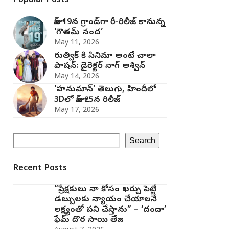
Popular Posts
జూన్ 19న గ్రాండ్‌గా రీ-రిలీజ్ కానున్న
‘గౌతమ్ నంద’
May 11, 2026
రుత్విక్ కి సినిమా అంటే చాలా
పాషన్: డైరెక్టర్ నాగ్ అశ్విన్
May 14, 2026
‘హనుమాన్’ తెలుగు, హిందీలో
3Dలో జూన్ 25న రిలీజ్
May 17, 2026
Search
Recent Posts
“ప్రేక్షకులు నా కోసం ఖర్చు పెట్టే
డబ్బులకు న్యాయం చేయాలనే
లక్ష్యంతో పని చేస్తాను” – ‘దందా’
ఫేమ్ దొర సాయి తేజ