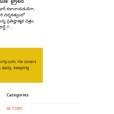
ణ’ ట్రైలర్
కపూర్ కథానాయకుడిగా,
ారి దర్శకత్వంలో
న్న ప్రతిష్టాత్మక చిత్రం
ార్ట్ 1'…
rity.com. He covers
 daily, keeping
Categories
ACTORS