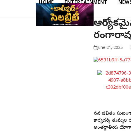
HOME
ENTERTAINMENT
NEW
Skip
to
content
ఆరోగ్యక
రంగారా
June 21, 2025
మానవ జీవితం సుఖం
కార్యదర్శి తుమ్మల 
అంతర్జాతీయ యోగా ద