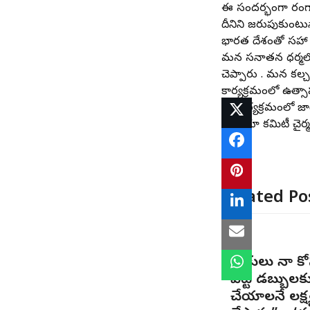
ఈ సందర్భంగా రంగా
దీనిని జరుపుకుంటున్
భారత దేశంతో సహా 
మన సనాతన ధర్మలో య
చెప్పారు . మన కల్
కార్యక్రమంలో ఉత్సా
ఈ కార్యక్రమంలో జాయి
మీడియా కమిటీ చైర్మ
Related Po
“ప్రేక్షకులు నా
పెట్టే డబ్బుల
చేయాలనే లక్ష