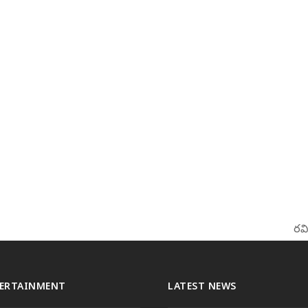
రవి
ne
pos
ERTAINMENT
LATEST NEWS