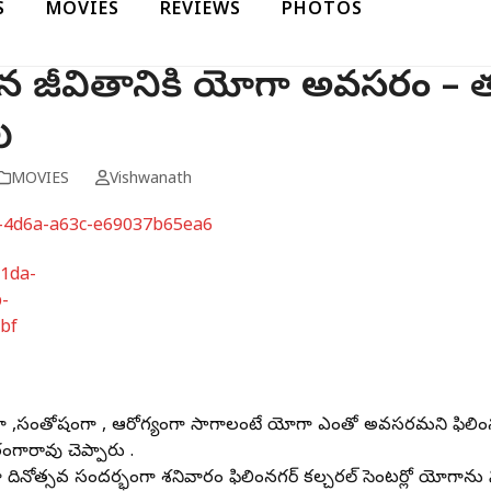
S
MOVIES
REVIEWS
PHOTOS
మైన జీవితానికి యోగా అవసరం – 
వు
MOVIES
Vishwanath
గా ,సంతోషంగా , ఆరోగ్యంగా సాగాలంటే యోగా ఎంతో అవసరమని ఫిలింనగ
రంగారావు చెప్పారు .
ినోత్సవ సందర్భంగా శనివారం ఫిలింనగర్ కల్చరల్ సెంటర్లో యోగాను 