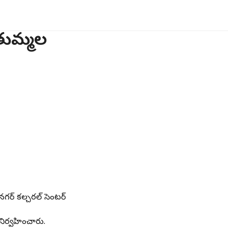
తుమ్మల
ర్ కల్చరల్ సెంటర్
నిర్వహించారు.