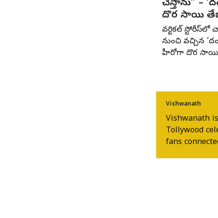
చేస్తాను” – ‘
దొర సాయి తే
వర్టికల్ స్టోరీస్‌లో
నుంచి వచ్చిన ‘దంద
హీరోగా దొర సాయ
Vishwanath
Vishwanath is
Tollywood cel
fans connected