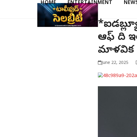
HOME
ENTERTAINMENT
NEW
Skip
to
content
*ఐడబ్ల్య
ఆఫ్ ది ఇ
మాళవిక
June 22, 2025