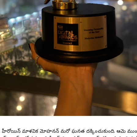
టెడ్ హీరోయిన్ మాళవిక మోహనన్ మరో ఘనత దక్కించుకుంది. ఆమె ముంబ