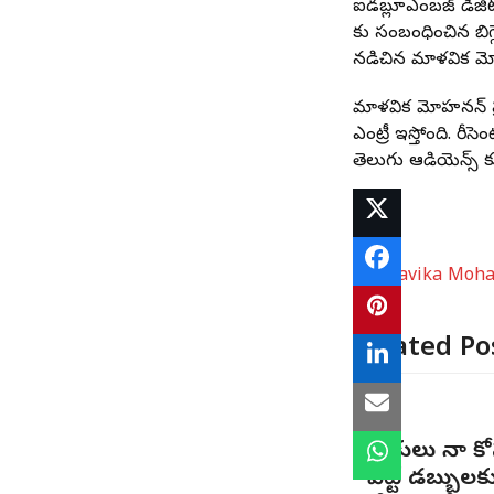
ఐడబ్ల్యూఎంబజ్ డిజిట
కు సంబంధించిన బిగ్గె
నడిచిన మాళవిక మోహనన
మాళవిక మోహనన్ ప్రస
ఎంట్రీ ఇస్తోంది. రీస
తెలుగు ఆడియెన్స్ 
#Malavika Moh
Related Po
“ప్రేక్షకులు నా
పెట్టే డబ్బుల