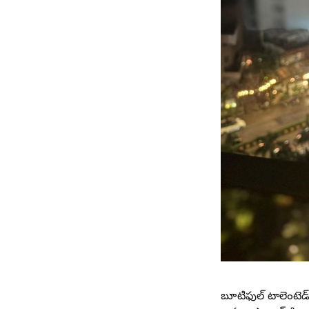
బ్యూటిఫుల్ టాలెం