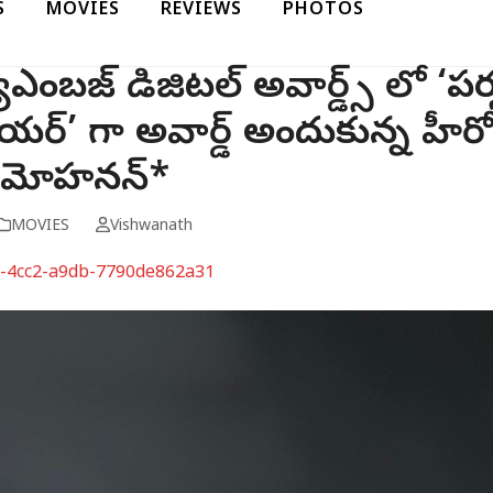
S
MOVIES
REVIEWS
PHOTOS
ూఎంబజ్ డిజిటల్ అవార్డ్స్ లో ‘పర
యర్’ గా అవార్డ్ అందుకున్న హీర
 మోహనన్*
MOVIES
Vishwanath