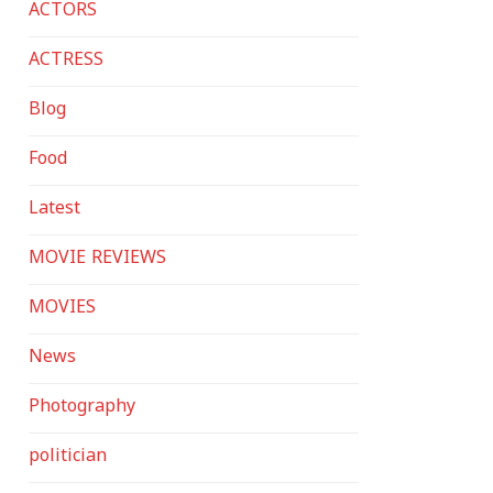
ACTORS
ACTRESS
Blog
Food
Latest
MOVIE REVIEWS
MOVIES
News
Photography
politician