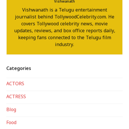
Vishwanath
Vishwanath is a Telugu entertainment
journalist behind TollywoodCelebrity.com. He
covers Tollywood celebrity news, movie
updates, reviews, and box office reports daily,
keeping fans connected to the Telugu film
industry.
Categories
ACTORS
ACTRESS
Blog
Food