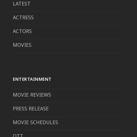
LATEST
ACTRESS
ACTORS
MOVIES
ENTERTAINMENT
MOVIE REVIEWS
PRESS RELEASE
MOVIE SCHEDULES
OTT