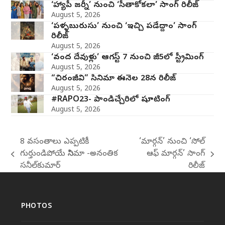
‘హ్యాపీ జర్నీ’ నుంచి ‘సీతాకోకలా’ సాంగ్ రిలీజ్
August 5, 2026
‘పళ్ళబురుసు’ నుంచి ‘ఇచ్చి పడేద్దాం’ సాంగ్
రిలీజ్
August 5, 2026
‘వంద దేవుళ్లు’ ఆగస్ట్ 7 నుంచి జీ5లో స్ట్రీమింగ్
August 5, 2026
“చిరంజీవి” సినిమా ఈనెల 28న రిలీజ్
August 5, 2026
#RAPO23- పాండిచ్చేరిలో షూటింగ్
August 5, 2026
8 వసంతాలు ఎప్పటికీ
‘మార్గన్’ నుంచి ‘సోల్
గుర్తుండిపోయే సినిమా -అనంతిక
ఆఫ్ మార్గన్’ సాంగ్
previous
next
సనీల్‌కుమార్
రిలీజ్
post:
post:
PHOTOS