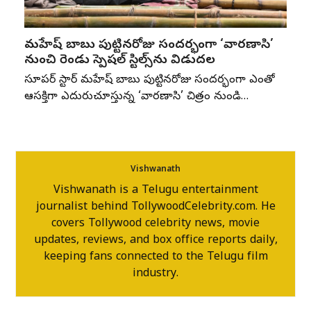
మహేష్ బాబు పుట్టినరోజు సందర్భంగా ‘వారణాసి’
నుంచి రెండు స్పెషల్ స్టిల్స్‌ను విడుదల
సూపర్ స్టార్ మహేష్ బాబు పుట్టినరోజు సందర్భంగా ఎంతో
ఆసక్తిగా ఎదురుచూస్తున్న ‘వారణాసి’ చిత్రం నుండి…
Vishwanath
Vishwanath is a Telugu entertainment
journalist behind TollywoodCelebrity.com. He
covers Tollywood celebrity news, movie
updates, reviews, and box office reports daily,
keeping fans connected to the Telugu film
industry.