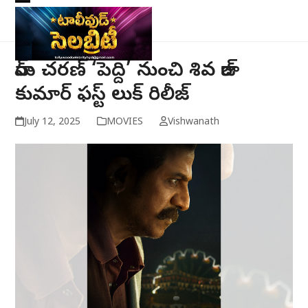
Skip
Open
Close
to
mobile
mobile
content
menu
menu
రామ్ చరణ్ ‘పెద్ది’ నుంచి శివ రాజ్
కుమార్ ఫస్ట్ లుక్ రిలీజ్
July 12, 2025
MOVIES
Vishwanath