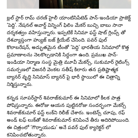
గ్లోబల్ స్టార్ రామ్ చరణ్ హైలీ యాంటిసిపేటెడ్ పాన్-ఇండియా ప్రాజెక్ట్
‘పెద్ది’. నేషనల్ అవార్డ్ విన్నింగ్ ఫిలిం మేకర్ బుచ్చి బాబు సానా
దర్శకత్వం వహిస్తున్నారు. ఇప్పటికే సినిమా ఫస్ట్ షాట్ గ్లింప్స్ తో
దేశవ్యాప్తంగా హ్యుజ్ బజ్ క్రియేట్ చేసింది. పవర్ ఫుల్
కొలాబరేషన్, అద్భుతమైన టీంతో ‘పెద్ది’ భారతీయ సినిమాలో కొత్త
ప్రమాణాలను నెలకొల్పడానికి సిద్ధంగా ఉంది. ప్రముఖ పాన్-
ఇండియా నిర్మాణ సంస్థ మైత్రి మూవీ మేకర్స్, సుకుమార్ రైటింగ్స్
సమర్పణలో విజనరీ వెంకట సతీష్ కిలారు తన ప్రతిష్టాత్మక
బ్యానర్ వృద్ధి సినిమాస్ బ్యానర్ పై భారీ స్థాయిలో ఈ చిత్రాన్ని
నిర్మిస్తున్నారు.
కన్నడ సూపర్‌స్టార్‌ శివరాజ్‌కుమార్‌ ఈ సినిమాలో కీలక పాత్ర
పోషిస్తున్నారు. ఈరోజు ఆయన పుట్టినరోజు సందర్భంగా మేకర్స్‌
శివరాజ్‌కుమార్‌ ఫస్ట్ లుక్‌ని రిలీజ్‌ చేశారు. ఇంటెన్స్ చూపు, రఫ్
అండ్ టఫ్ లుక్‌తో శివరాజ్‌కుమార్‌ కనిపించే తీరు అదిరిపోయింది.
ఈ చిత్రంలో ‘గౌర్నాయుడు’ అనే పవర్ ఫుల్ క్యారెక్టర్ లో
కనిపించబోతున్నారు.