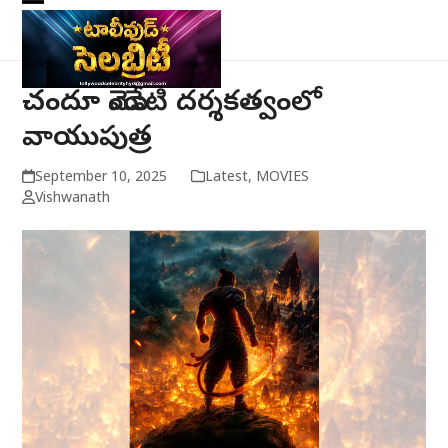
Skip
Open
Close
to
mobile
mobile
content
menu
menu
చందూ మొండేటి దర్శకత్వంలో
వాయుపుత్ర
September 10, 2025
Latest
,
MOVIES
Vishwanath