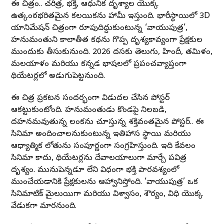
ఈ చిత్రం.. చరిత్ర, భక్తి, ఆధునిక దృశ్యాల యొక్క
ఉత్కంఠభరితమైన కలయికను హామీ ఇస్తుంది. భారీస్థాయిలో 3D
యానిమేషన్ చిత్రంగా రూపుదిద్దుకుంటున్న ‘వాయుపుత్ర’,
హనుమంతుని కాలాతీత కథను గొప్ప దృశ్యకావ్యంగా ప్రేక్షకుల
ముందుకు తీసుకురానుంది. 2026 దసరాకు తెలుగు, హిందీ, తమిళం,
మలయాళం మరియు కన్నడ భాషలలో ప్రపంచవ్యాప్తంగా
థియేటర్లలో అడుగుపెట్టనుంది.
ఈ చిత్ర ప్రకటన సందర్భంగా విడుదల చేసిన పోస్టర్
ఆకట్టుకుంటోంది. హనుమంతుడు కొండపై నిలబడి,
దహనమవుతున్న లంకను చూస్తున్న శక్తివంతమైన పోస్టర్.. ఈ
సినిమా అందించాలనుకుంటున్న ఇతిహాస స్థాయి మరియు
ఆధ్యాత్మిక లోతును సంపూర్ణంగా సంగ్రహిస్తుంది. ఇది కేవలం
సినిమా కాదు, థియేటర్లను దేవాలయాలుగా మార్చే పవిత్ర
దృశ్యం. మునుపెన్నడూ లేని విధంగా భక్తి పారవశ్యంలో
ముంచేయడానికి ప్రేక్షకులను ఆహ్వానిస్తోంది. ‘వాయుపుత్ర’ ఒక
సినిమాటిక్ మైలురాయిగా మరియు విశ్వాసం, శౌర్యం, విధి యొక్క
వేడుకగా మారనుంది.