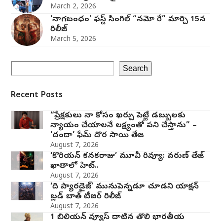
March 2, 2026
‘నాగబంధం’ ఫస్ట్ సింగిల్ “నమో రే” మార్చి 15న
రిలీజ్
March 5, 2026
Search
Recent Posts
“ప్రేక్షకులు నా కోసం ఖర్చు పెట్టే డబ్బులకు
న్యాయం చేయాలనే లక్ష్యంతో పని చేస్తాను” –
‘దందా’ ఫేమ్ దొర సాయి తేజ
August 7, 2026
‘కొరియన్ కనకరాజు’ మూవీ రివ్యూ: వరుణ్ తేజ్
ఖాతాలో హిట్..
August 7, 2026
‘ది ప్యారడైజ్’ మునుపెన్నడూ చూడని యాక్షన్
బ్లడ్ బాత్ టీజర్ రిలీజ్
August 7, 2026
1 బిలియన్ వ్యూస్ దాటిన తొలి భారతీయ