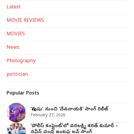
Latest
MOVIE REVIEWS
MOVIES
News
Photography
politician
Popular Posts
‘పురుషః’ నుంచి ‘దేవనాయకి’ సాంగ్‌ రిలీజ్‌
February 27, 2026
‘పోలీస్ కంప్లైంట్’లో వరలక్ష్మి శరత్ కుమార్ –
నవీన్ చంద్ర జంట‌పై ల‌వ్ సాంగ్