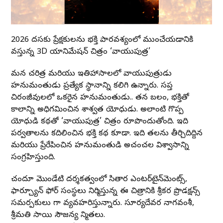
2026 దసరాకు ప్రేక్షకులను భక్తి పారవశ్యంలో ముంచేయడానికి
వస్తున్న 3D యానిమేషన్ చిత్రం ‘వాయుపుత్ర’
మన చరిత్ర మరియు ఇతిహాసాలలో వాయుపుత్రుడు
హనుమంతుడు ప్రత్యేక స్థానాన్ని కలిగి ఉన్నారు. సప్త
చిరంజీవులలో ఒకరైన హనుమంతుడు.. తన బలం, భక్తితో
కాలాన్ని అధిగమించిన శాశ్వత యోధుడు. అలాంటి గొప్ప
యోధుడి కథతో ‘వాయుపుత్ర’ చిత్రం రూపొందుతోంది. ఇది
పర్వతాలను కదిలించిన భక్తి కథ కూడా. ఇది తరాలను తీర్చిదిద్దిన
మరియు ప్రేరేపించిన హనుమంతుడి అచంచల విశ్వాసాన్ని
సంగ్రహిస్తుంది.
చందూ మొండేటి దర్శకత్వంలో సితార ఎంటర్‌టైన్‌మెంట్స్,
ఫార్చ్యూన్ ఫోర్ సంస్థలు నిర్మిస్తున్న ఈ చిత్రానికి శ్రీకర ప్రొడక్షన్స్
సమర్పకులు గా వ్యవహరిస్తున్నారు. సూర్యదేవర నాగవంశీ,
శ్రీమతి సాయి సౌజన్య నిర్మాతలు.