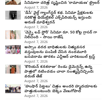
సినిమాగా చరిత్ర సృష్టించిన ‘రామాయణ’ ట్రైలర్
August 7, 2026
‘డీసీ’ వైల్డ్ గ్యాంగ్‌స్టర్ కథ. సినిమా ప్రేక్షకులకు
సరికొత్త థియేట్రికల్ ఎక్స్‌పీరియన్స్ ఇస్తుంది:
అరుణ్ మాథేశ్వరన్
August 7, 2026
‘చెన్నై లవ్ స్టోరీ’ సినిమా రూ. 50 కోట్ల గ్రాసర్ గా
నిలిచింది – సాయి రాజేష్
August 7, 2026
అస్సాం వరద బాధితులకు నిత్యవసర
వస్తువులను పంపిణీ చేసిన నందమూరి
బసవరామ తారకం ఎన్టీఆర్ చారిటబుల్ ట్రస్ట్
August 7, 2026
‘కొరియన్ కనకరాజు’ రెండు డైమెన్షన్స్ ఉన్న
పాత్రలో నటించడం చాలా సంతృప్తినిచ్చింది:
వరుణ్ తేజ్
August 7, 2026
‘హుషార్‌ పిట్టలు’ చిత్రం అందరి హృదయాలకు
హత్తుకుంటుంది: బెక్కెం వేణుగోపాల్‌
August 7, 2026