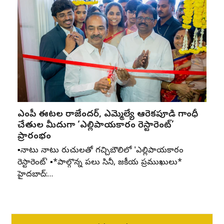
ఎంపీ ఈటల రాజేందర్, ఎమ్మెల్యే ఆరెకపూడి గాంధీ
చేతుల మీదుగా ‘ఎల్లిపాయకారం రెస్టారెంట్’
ప్రారంభం
▪️నాటు నాటు రుచులతో గచ్చిబౌలిలో 'ఎల్లిపాయకారం
రెస్టారెంట్' ▪️*పాల్గొన్న పలు సినీ, రాజకీయ ప్రముఖులు*
హైదరాబాద్:…