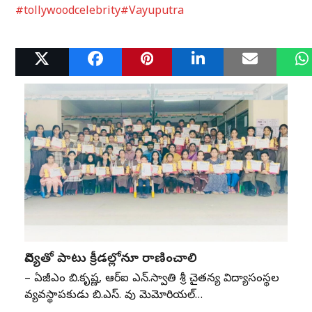
#tollywoodcelebrity
#Vayuputra
Related Posts
విద్యతో పాటు క్రీడల్లోనూ రాణించాలి
– ఏజీఎం బి.కృష్ణ, ఆర్‌ఐ ఎన్‌.స్వాతి శ్రీ చైతన్య విద్యాసంస్థల
వ్యవస్థాపకుడు బి.ఎస్‌. రావు మెమోరియల్‌…