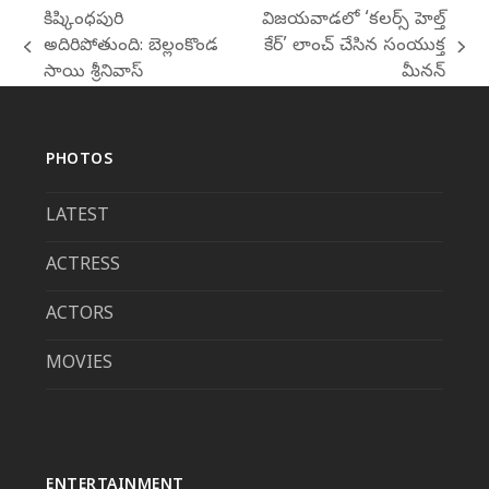
కిష్కింధపురి
విజయవాడలో ‘కలర్స్ హెల్త్
అదిరిపోతుంది: బెల్లంకొండ
కేర్’ లాంచ్ చేసిన సంయుక్త
previous
next
సాయి శ్రీనివాస్
మీనన్
post:
post:
PHOTOS
LATEST
ACTRESS
ACTORS
MOVIES
ENTERTAINMENT