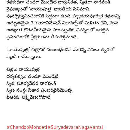
కథకుడిగా చందూ మొండేటి దార్శనికత, నిర్మాతగా నాగవంశీ
నైపుణ్యంతో ‘వాయుపుత్ర’ భారతీయ సినిమాని
పునర్నిర్వచించటానికి సిద్ధంగా ఉంది. హృదయపూర్వక కథనాన్ని
అద్భుతమైన 3D యానిమేషన్ విజువల్స్‌తో మిళితం చేసి, మన
అత్యంత గౌరవనీయమైన సాంస్కృతిక చిహ్నాలలో ఒకటైన
ప్రపంచంలోకి ప్రేక్షకులను తీసుకెళ్లనుంది.
‘వాయుపుత్ర’ చిత్రానికి సంబంధించిన మరిన్ని వివరాలు త్వరలో
వెల్లడి కానున్నాయి.
చిత్రం: వాయుపుత్ర
దర్శకత్వం: చందూ మొండేటి
నిర్మాత: సూర్యదేవర నాగవంశీ
నిర్మాణ సంస్థ: సితార ఎంటర్‌టైన్‌మెంట్స్
పీఆర్ఓ: లక్ష్మీవేణుగోపాల్
#ChandooMondeti
#SuryadevaraNagaVamsi