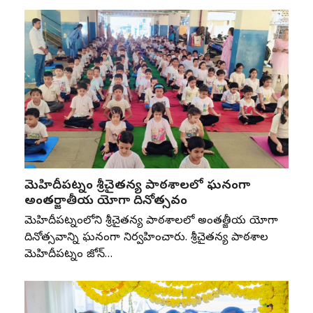
మెహిదీపట్నం శ్రీచైతన్య పాఠశాలలో ఘనంగా
అంతర్జాతీయ యోగా దినోత్సవం
మెహిదీపట్నంలోని శ్రీచైతన్య పాఠశాలలో అంతర్జాతీయ యోగా
దినోత్సవాన్ని ఘనంగా నిర్వహించారు. శ్రీచైతన్య పాఠశాల
మెహిదీపట్నం జోన్‌…