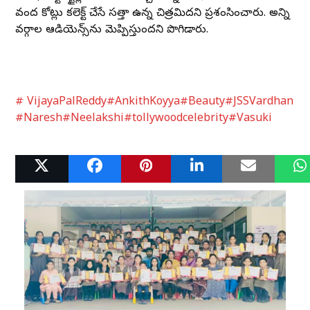
వంద కోట్లు కలెక్ట్ చేసే సత్తా ఉన్న చిత్రమిదని ప్రశంసించారు. అన్ని
వర్గాల ఆడియెన్స్‌ను మెప్పిస్తుందని పొగిడారు.
# VijayaPalReddy
#AnkithKoyya
#Beauty
#JSSVardhan
#Naresh
#Neelakshi
#tollywoodcelebrity
#Vasuki
Related Posts