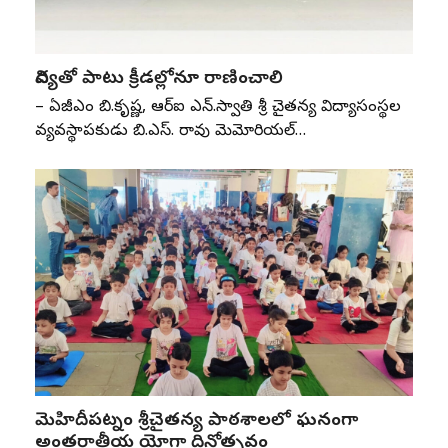
విద్యతో పాటు క్రీడల్లోనూ రాణించాలి
– ఏజీఎం బి.కృష్ణ, ఆర్‌ఐ ఎన్‌.స్వాతి శ్రీ చైతన్య విద్యాసంస్థల
వ్యవస్థాపకుడు బి.ఎస్‌. రావు మెమోరియల్‌…
మెహిదీపట్నం శ్రీచైతన్య పాఠశాలలో ఘనంగా
అంతర్జాతీయ యోగా దినోత్సవం