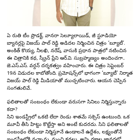
ఏ మారుతి టీం ప్రొడక్ట్, వానరా సెల్యూలాయిడ్, జీ స్టూడియో
బ్యానర్లపై విజయ్ పాల్ రెడ్డి అడిదల నిర్మించిన చిత్రం ‘బ్యూటీ’.
అంకిత్ కొయ్య, నీలఖి, నరేష్, వాసుకి ప్రధాన పాత్రలో నటించిన
ఈ చిత్రానికి కథ, స్క్రీన్ ప్లేని ఆర్.వి. సుబ్రహ్మణ్యం అందించగా..
జె.ఎస్.ఎస్. వర్దన్ దర్శకత్వం వహించారు. ఈ చిత్రం సెప్టెంబర్
19న విడుదల కాబోతోంది. ప్రమోషన్స్‌లో భాగంగా ‘బ్యూటీ’ నిర్మాత
విజయ్ పాల్ రెడ్డి మీడియాతో ముచ్చటించారు. ఆయన చెప్పిన
సంగతులివే..
ఫలితాలతో సంబంధం లేకుండా వరుసగా సినిమాలు నిర్మిస్తున్నారు
కదా?
సినిమా ఇండస్ట్రీలో ఒకటి లేదా రెండు శాతమే సక్సెస్ ఉంటుంది. ఒక
మూవీ తీసి హిట్టు కొట్టేస్తా అని అంటే కుదరదు. సినిమా ఫలితాలతో
సంబంధం లేకుండా నిర్మిస్తూనే ఉండాలనే ఉద్దేశం, లక్ష్యంతోనే
ఇండస్ట్రీలోకి వచ్చాను. మంచి కథలు, అన్ని రకాల జానర్లలో