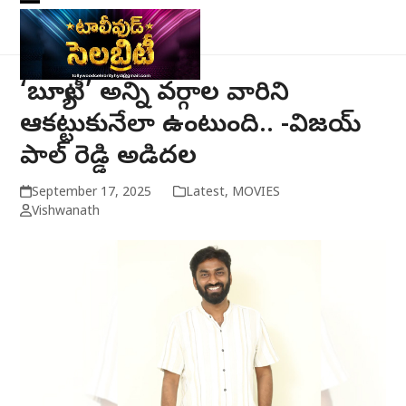
Skip
Open
Close
to
mobile
mobile
content
menu
menu
‘బ్యూటీ’ అన్ని వర్గాల వారిని
ఆకట్టుకునేలా ఉంటుంది.. -విజయ్
పాల్ రెడ్డి అడిదల
September 17, 2025
Latest
,
MOVIES
Vishwanath