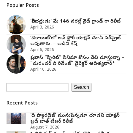
Popular Posts
‘వీరభద్రుడు’ మే 14న వరల్డ్ వైడ్ గ్రాండ్ గా రిలీజ్
April 3, 2026
‘డెకాయిట్’లో లవ్ స్టోరీ యాక్షన్ చూసి సర్‌ప్రైజ్
అవుతారు. – అడివి శేష్
April 6, 2026
ప్రభాస్ “స్పిరిట్” సినిమా కోసం వేచి చూస్తున్నా –
“ధురంధర్ ది రివేంజ్” డైరెక్టర్ ఆదిత్యధార్*
April 10, 2026
Search
Recent Posts
‘ది ప్యారడైజ్’ మునుపెన్నడూ చూడని యాక్షన్
బ్లడ్ బాత్ టీజర్ రిలీజ్
August 7, 2026