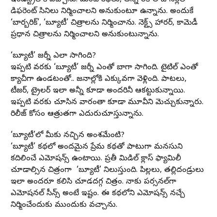
డిఫరెంట్ సినిమాలు నిర్మించాలని అనుకుంటూ ఉన్నాను. అందుకే
‘బార్బరిక్’, ‘బ్యూటీ’ చిత్రాలను నిర్మించాను. నెక్ట్స్ హారర్, కామెడీ
ప్రధాన చిత్రాలను నిర్మించాలని అనుకుంటున్నాను.
‘బ్యూటీ’ జర్నీ ఎలా సాగింది?
ఇప్పటి వరకు ‘బ్యూటీ’ జర్నీ ఎంతో బాగా సాగింది. టైటిల్ ఎంతో
క్యాచీగా ఉండటంతో.. జనాల్లోకి ఎక్కువగా వెళ్లింది. పాటలు,
టీజర్, ట్రైలర్ ఇలా అన్నీ కూడా అందరినీ ఆకట్టుకున్నాయి.
ఇప్పటి వరకు చూసిన వారంతా కూడా మూవీని మెచ్చుకున్నారు.
రిలీజ్ కోసం ఆత్రుతగా ఎదురుచూస్తున్నాను.
‘బ్యూటీ’లో మీకు నచ్చిన అంశమేంటి?
‘బ్యూటీ’ కథలో అందమైన ప్రేమ కథతో పాటుగా మనసుని
కదిలించే ఎమోషన్స్ ఉంటాయి. ప్రతీ మిడిల్ క్లాస్ ఫ్యామిలీ
చూడాల్సిన చిత్రంగా మా ‘బ్యూటీ’ నిలుస్తుంది. పిల్లలు, తల్లిదండ్రులు
ఇలా అందరూ కలిసి చూడదగ్గ చిత్రం. నాకు పర్సనల్‌గా
ఎమోషనల్ సీన్స్ అంటే ఇష్టం. ఈ కథలోని ఎమోషన్స్ నచ్చే
నిర్మించేందుకు ముందుకు వచ్చాను.