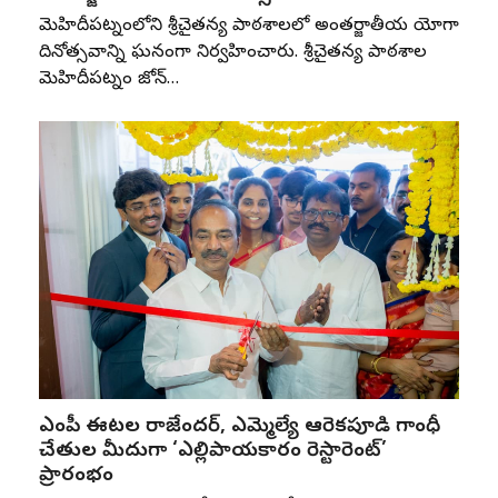
మెహిదీపట్నంలోని శ్రీచైతన్య పాఠశాలలో అంతర్జాతీయ యోగా
దినోత్సవాన్ని ఘనంగా నిర్వహించారు. శ్రీచైతన్య పాఠశాల
మెహిదీపట్నం జోన్‌…
ఎంపీ ఈటల రాజేందర్, ఎమ్మెల్యే ఆరెకపూడి గాంధీ
చేతుల మీదుగా ‘ఎల్లిపాయకారం రెస్టారెంట్’
ప్రారంభం