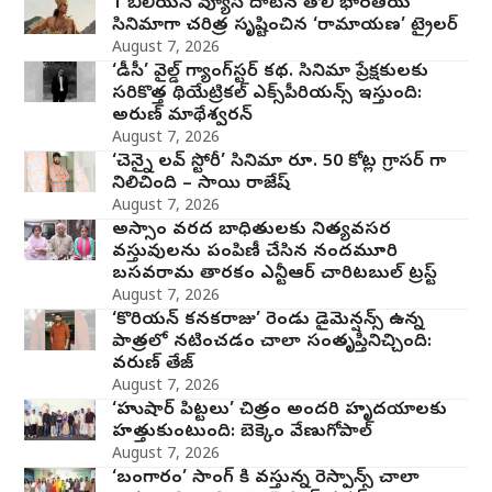
1 బిలియన్ వ్యూస్ దాటిన తొలి భారతీయ
సినిమాగా చరిత్ర సృష్టించిన ‘రామాయణ’ ట్రైలర్
August 7, 2026
‘డీసీ’ వైల్డ్ గ్యాంగ్‌స్టర్ కథ. సినిమా ప్రేక్షకులకు
సరికొత్త థియేట్రికల్ ఎక్స్‌పీరియన్స్ ఇస్తుంది:
అరుణ్ మాథేశ్వరన్
August 7, 2026
‘చెన్నై లవ్ స్టోరీ’ సినిమా రూ. 50 కోట్ల గ్రాసర్ గా
నిలిచింది – సాయి రాజేష్
August 7, 2026
అస్సాం వరద బాధితులకు నిత్యవసర
వస్తువులను పంపిణీ చేసిన నందమూరి
బసవరామ తారకం ఎన్టీఆర్ చారిటబుల్ ట్రస్ట్
August 7, 2026
‘కొరియన్ కనకరాజు’ రెండు డైమెన్షన్స్ ఉన్న
పాత్రలో నటించడం చాలా సంతృప్తినిచ్చింది:
వరుణ్ తేజ్
August 7, 2026
‘హుషార్‌ పిట్టలు’ చిత్రం అందరి హృదయాలకు
హత్తుకుంటుంది: బెక్కెం వేణుగోపాల్‌
August 7, 2026
‘బంగారం’ సాంగ్ కి వస్తున్న రెస్పాన్స్ చాలా