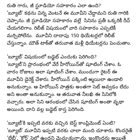
మారుతి గారు, జీ స్టూడియో సహకారం ఎలా ఉంది?
‘బ్యూటీ’ కథను విన్న వెంటనే ఈ మూవీని చేద్దామని మారుతి గారికి
చెప్పాను. జీ స్టూడియో సహకారం వల్లే మా సినిమాను ప్రతీ ఒక్కరికీ రీచ్
చేయగలిగాం. రిలీజ్ విషయంలో వారి సహకారం ఎప్పటికీ
మర్చిపోలేను. మా మూవీని దాదాపు 150 థియేటర్లలో రిలీజ్
చేస్తున్నాం. మౌత్ టాక్‌తో తరువాత మళ్లీ థియేటర్లను పెంచుతాం.
‘బ్యూటీ’ విషయంలో బడ్జెట్ ఎందుకు పెరిగింది?
‘బ్యూటీ’ని ప్రారంభంలో వేరే హీరోయిన్‌తో షూటింగ్ చేశాం. ఓ
వారం రోజులు అలా షూటింగ్ చేశాం. ముందుగా రైటర్ ఈ
మూవీని డైరెక్ట్ చేశారు. హీరోయిన్‌ పక్కింటి అమ్మాయిలా ఉండాలి
అనుకున్నాం. ఆ హిరోయిన్ పాత్రకు అంతగా సెట్ అవ్వడం లేదు
అని అంతా అనుకున్నాం. ఆ తరువాత నీలఖి ఈ సినిమాలోకి
వచ్చారు. అలా సినిమా ఆరంభంలో చేసిన షూటింగ్ అంతా వృథా
అయింది. దాని వల్ల బడ్జెట్ కాస్త పెరిగింది.
‘బ్యూటీ’కి ఇప్పటి వరకు వచ్చిన బెస్ట్ కాంప్లిమెంట్ ఏంటి?
‘బ్యూటీ’ మూవీని ఇప్పటి వరకు చాలా మంది చూశారు. కొందరైతే
‘బేబీ’, ‘కోర్ట్’ స్టైల్లో ఉందని మెచ్చుకున్నారు. ఇంకొందరు అయితే