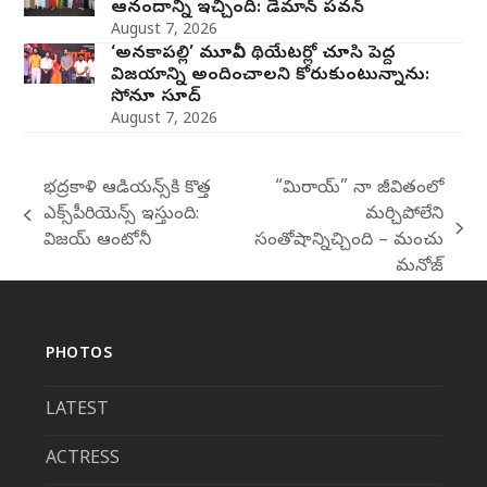
ఆనందాన్ని ఇచ్చింది: డెమాన్ పవన్
August 7, 2026
‘అనకాపల్లి’ మూవీని థియేటర్లో చూసి పెద్ద
విజయాన్ని అందించాలని కోరుకుంటున్నాను:
సోనూ సూద్
August 7, 2026
భద్రకాళి ఆడియన్స్‌కి కొత్త
“మిరాయ్” నా జీవితంలో
ఎక్స్‌పీరియెన్స్ ఇస్తుంది:
మర్చిపోలేని
previous
next
విజయ్ ఆంటోనీ
సంతోషాన్నిచ్చింది – మంచు
post:
post:
మనోజ్
PHOTOS
LATEST
ACTRESS