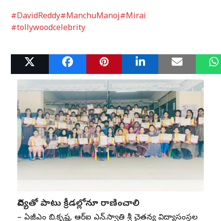
#DavidReddy
#ManchuManoj
#Mirai
#tollywoodcelebrity
Related Posts
విద్యతో పాటు క్రీడల్లోనూ రాణించాలి
– ఏజీఎం బి.కృష్ణ, ఆర్‌ఐ ఎన్‌.స్వాతి శ్రీ చైతన్య విద్యాసంస్థల