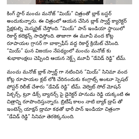
రాకింగ్ స్టార్ మంచు మనోజ్ “మిరాయ్” చిత్రంతో బ్లాక్ బస్టర్
అందుకున్నారు. ఈ చిత్రంలో ఆయన చేసిన బ్లాక్ స్వార్డ్ క్యారెక్టర్
ప్రేక్షకుల్ని మెస్మరైజ్ చేస్తోంది. “మిరాయ్” పాన్ ఇండియా స్థాయిలో
రికార్డ్ కలెక్షన్స్ సాధిస్తోంది. తాజాగా ఈ మూవీ వంద కోట్ల
రూపాయల గ్రాసర్ గా బాక్సాఫీస్ వద్ద రికార్డ్ క్రియేట్ చేసింది.
“మిరాయ్” ఘన విజయం నేపథ్యంలో మంచు మనోజ్ కు
శుభాకాంక్షలు చెప్పింది ఆయన నెక్ట్స్ మూవీ “డేవిడ్ రెడ్డి” టీమ్.
మంచు మనోజ్ బ్లాక్ స్వార్డ్ గా నటించిన “మిరాయ్” సినిమా వంద
కోట్ల రూపాయల క్లబ్ లోకి చేరినందుకు కంగ్రాట్స్ అంటూ స్పెషల్
పోస్టర్ రిలీజ్ చేశారు “డేవిడ్ రెడ్డి” టీమ్. వెల్వెట్ సోల్ మోషన్
పిక్చర్స్, ట్రూ రాడిక్స్ బ్యానర్స్ పై డైరెక్టర్ హనుమ రెడ్డి యక్కంటి ఈ
చిత్రాన్ని రూపొందిస్తున్నారు. బ్రిటీష్ కాలం నాటి బ్యాక్ డ్రాప్ తో
ఇంటెన్స్ యాక్షన్ డ్రామా కథతో భారీ పాన్ ఇండియా చిత్రంగా
“డేవిడ్ రెడ్డి” సినిమా తెరకెక్కనుంది.