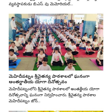
వ్యవస్థాపకుడు బి.ఎస్‌. రావు మెమోరియల్‌…
మెహిదీపట్నం శ్రీచైతన్య పాఠశాలలో ఘనంగా
అంతర్జాతీయ యోగా దినోత్సవం
మెహిదీపట్నంలోని శ్రీచైతన్య పాఠశాలలో అంతర్జాతీయ యోగా
దినోత్సవాన్ని ఘనంగా నిర్వహించారు. శ్రీచైతన్య పాఠశాల
మెహిదీపట్నం జోన్‌…