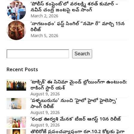
‘పోలీస్ కంప్లైంట్’లో వరలక్ష్మి శరత్ కుమార్ –
నవీన్ చంద్ర జంట‌పై ల‌వ్ సాంగ్
March 2, 2026
‘నాగబంధం’ ఫస్ట్ సింగిల్ “నమో రే” మార్చి 15న
రిలీజ్
March 5, 2026
Search
Recent Posts
‘టాక్సిక్’ ఈ సినిమా మైండ్ బ్లోయింగ్‌గా ఉంటుంది:
రాకింగ్ స్టార్ యశ్
August 9, 2026
‘పళ్ళబురుసు’ నుంచి ‘హైలో హైలో హైలెస్సా’
సాంగ్ రిలీజ్
August 9, 2026
‘రంభ ఊర్వశి మేనక’ టీజర్ ఆగస్ట్ 10న రిలీజ్
August 9, 2026
తొలిరోజే ప్రపంచవ్యాప్తంగా రూ.10.2 కోట్లకు పైగా