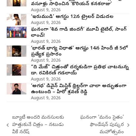
వసూళ్లు సాధించిన ‘కొరియన్ కనకరాజు’
August 9, 2026
‘ఇరుముడి’ ఆగస్టు 12న ట్రైలర్ విడుదల
August 9, 2026
ఘనంగా ‘శివ గాడి జింద‌గీ’ మూవీ టైటిల్, సాంగ్
లాంచ్!
August 9, 2026
‘భారత్ భాగ్య విధాత’ ఆగష్టు 14న హిందీ జీ 5లో
ప్రత్యేక ప్రసారం
August 9, 2026
“ది మేజ్” చిత్రంతో దర్శకుడిగా ప్రతిభ చాటనున్న
డా. రవికిరణ్ గడలాయ్
August 9, 2026
‘అగధ’ డివైన్ మిస్టిక్ థ్రిల్లర్‌గా చాలా అద్భుతంగా
ఉంటుంది – హీరో శ్రవణ్ రెడ్డి
August 9, 2026
బ్యూటీ అందరి మనసులకు
ఘనంగా ‘మనం సైతం’
హత్తుకునే చిత్రం – నటుడు
ఫౌండేషన్ పుష్కర
previous
next
వీకే నరేష్
మహోత్సవం
post:
post: