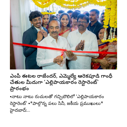
ఎంపీ ఈటల రాజేందర్, ఎమ్మెల్యే ఆరెకపూడి గాంధీ
చేతుల మీదుగా ‘ఎల్లిపాయకారం రెస్టారెంట్’
ప్రారంభం
▪️నాటు నాటు రుచులతో గచ్చిబౌలిలో 'ఎల్లిపాయకారం
రెస్టారెంట్' ▪️*పాల్గొన్న పలు సినీ, రాజకీయ ప్రముఖులు*
హైదరాబాద్:…