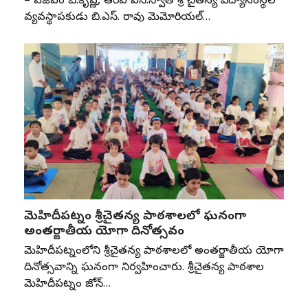
– ఏజీఎం బి.కృష్ణ, ఆర్‌ఐ ఎన్‌.స్వాతి శ్రీ చైతన్య విద్యాసంస్థల
వ్యవస్థాపకుడు బి.ఎస్‌. రావు మెమోరియల్‌…
మెహిదీపట్నం శ్రీచైతన్య పాఠశాలలో ఘనంగా
అంతర్జాతీయ యోగా దినోత్సవం
మెహిదీపట్నంలోని శ్రీచైతన్య పాఠశాలలో అంతర్జాతీయ యోగా
దినోత్సవాన్ని ఘనంగా నిర్వహించారు. శ్రీచైతన్య పాఠశాల
మెహిదీపట్నం జోన్‌…