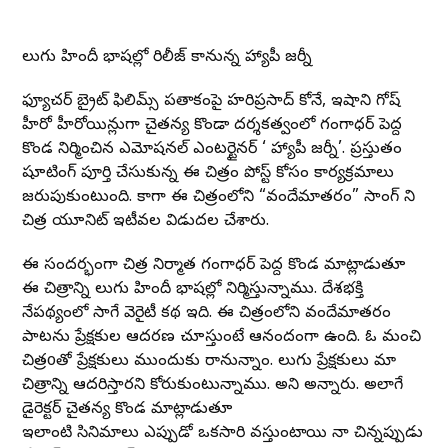
తెలుగు హిందీ భాషల్లో రిలీజ్ కానున్న హ్యాపీ జర్నీ
ఫ్యూచర్ బ్రైట్ ఫిలిమ్స్ పతాకంపై హరిప్రసాద్ కోనే, ఇషాని గోష్
హీరో హీరోయిన్లుగా చైతన్య కొండా దర్శకత్వంలో గంగాధర్ పెద్ద
కొండ నిర్మించిన ఎమోషనల్ ఎంటర్టైనర్ ‘ హ్యాపీ జర్నీ’. ప్రస్తుతం
షూటింగ్ పూర్తి చేసుకున్న ఈ చిత్రం పోస్ట్ కోసం కార్యక్రమాలు
జరుపుకుంటుంది. కాగా ఈ చిత్రంలోని “వందేమాతరం” సాంగ్ ని
చిత్ర యూనిట్ ఇటీవల విడుదల చేశారు.
ఈ సందర్భంగా చిత్ర నిర్మాత గంగాధర్ పెద్ద కొండ మాట్లాడుతూ
ఈ చిత్రాన్ని తెలుగు హిందీ భాషల్లో నిర్మిస్తున్నాము. దేశభక్తి
నేపథ్యంలో సాగే వెరైటీ కథ ఇది. ఈ చిత్రంలోని వందేమాతరం
పాటను ప్రేక్షకుల ఆదరణ చూస్తుంటే ఆనందంగా ఉంది. ఓ మంచి
చిత్రoతో ప్రేక్షకులు ముందుకు రానున్నాం. తెలుగు ప్రేక్షకులు మా
చిత్రాన్ని ఆదరిస్తారని కోరుకుంటున్నాము. అని అన్నారు. అలాగే
డైరెక్టర్ చైతన్య కొండ మాట్లాడుతూ
ఇలాంటి సినిమాలు ఎప్పుడో ఒకసారి వస్తుంటాయి నా చిన్నప్పుడు