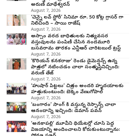
అరుణ్ మాథేశ్వరన్
August 7, 2026
‘చెన్నై లవ్ స్టోరీ’ సినిమా రూ. 50 కోట్ల గ్రాసర్ గా
నిలిచింది – సాయి రాజేష్
August 7, 2026
అస్సాం వరద బాధితులకు నిత్యవసర
వస్తువులను పంపిణీ చేసిన నందమూరి
బసవరామ తారకం ఎన్టీఆర్ చారిటబుల్ ట్రస్ట్
August 7, 2026
‘కొరియన్ కనకరాజు’ రెండు డైమెన్షన్స్ ఉన్న
పాత్రలో నటించడం చాలా సంతృప్తినిచ్చింది:
వరుణ్ తేజ్
August 7, 2026
‘హుషార్‌ పిట్టలు’ చిత్రం అందరి హృదయాలకు
హత్తుకుంటుంది: బెక్కెం వేణుగోపాల్‌
August 7, 2026
‘బంగారం’ సాంగ్ కి వస్తున్న రెస్పాన్స్ చాలా
ఆనందాన్ని ఇచ్చింది: డెమాన్ పవన్
August 7, 2026
‘అనకాపల్లి’ మూవీని థియేటర్లో చూసి పెద్ద
విజయాన్ని అందించాలని కోరుకుంటున్నాను: