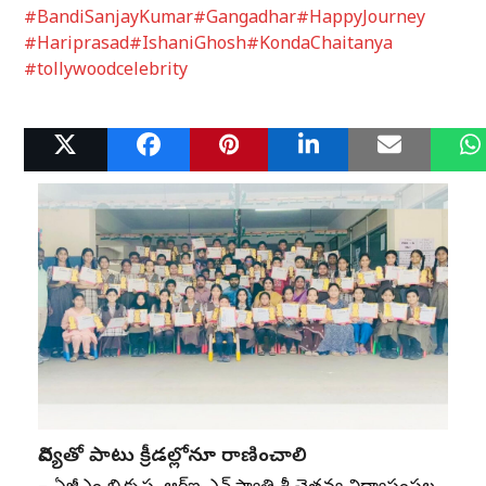
#BandiSanjayKumar
#Gangadhar
#HappyJourney
#Hariprasad
#IshaniGhosh
#KondaChaitanya
#tollywoodcelebrity
Related Posts
విద్యతో పాటు క్రీడల్లోనూ రాణించాలి