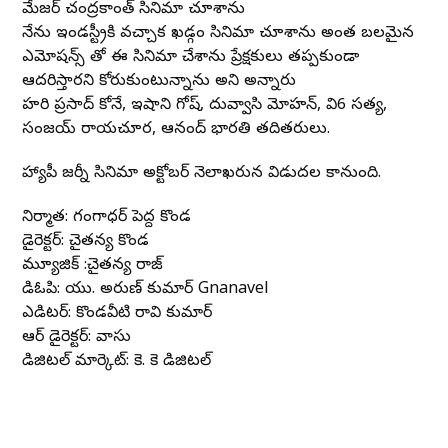
మేజర్ చంద్రకాంత్ సినిమా చూశాను
నేను ఇండస్ట్రీకి వచ్చాక ఖడ్గం సినిమా చూశాను అంత బలమైన
ఎమోషన్స్ తో ఈ సినిమా చేశాను ప్రేక్షకులు తప్పకుండా
ఆదరిస్తారని కోరుకుంటున్నాను అని అన్నారు
హరి ప్రసాద్ కోనే, ఇషాని గోష్, దువ్వాసి మోహన్, వి6 సత్య,
సంజయ్ రాయచూర, ఆనంద్ భారతి తదితరులు.
హ్యాపీ జర్నీ సినిమా అక్టోబర్ నెలాఖరున విడుదల కానుంది.
నిర్మాత: గంగాధర్ పెద్ద కొండ
డైరెక్టర్: చైతన్య కొండ
మ్యూజిక్ :చైతన్య రాజ్
డిఓపి: యు. అరుణ్ కుమార్ Gnanavel
ఎడిటర్: కొండవీటి రావి కుమార్
ఆర్ డైరెక్టర్: వాసు
డిజిటల్ మార్కెట్: కె. కె డిజిటల్