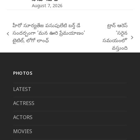
సోనూ సూద్
August 7, 2026
హీరో సూర్యతేజ పసుపులేటి బర్త్ డే
ట్రాన్ ఆరెస్
సందర్బంగా ‘మన ఊరి ప్రేమయాణం’
‘సరైన
previous
next
టైటిల్, లోగో లాంఛ్
సమయంలో’
post:
post:
వస్తుంది
PHOTOS
LATEST
ACTRESS
ACTORS
MOVIES