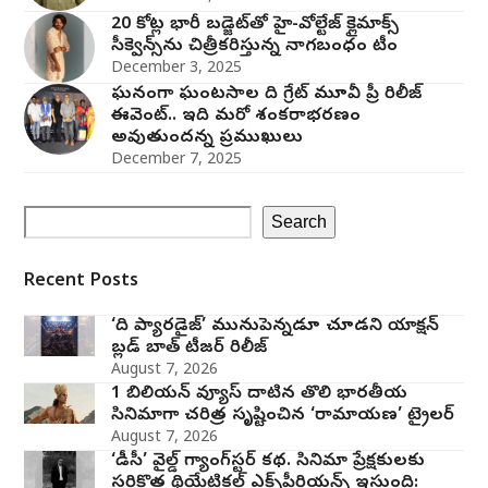
20 కోట్ల భారీ బడ్జెట్‌తో హై-వోల్టేజ్ క్లైమాక్స్
సీక్వెన్స్‌ను చిత్రీకరిస్తున్న నాగబంధం టీం
December 3, 2025
ఘనంగా ఘంటసాల ది గ్రేట్ మూవీ ప్రీ రిలీజ్
ఈవెంట్.. ఇది మరో శంకరాభరణం
అవుతుందన్న ప్రముఖులు
December 7, 2025
Search
Recent Posts
‘ది ప్యారడైజ్’ మునుపెన్నడూ చూడని యాక్షన్
బ్లడ్ బాత్ టీజర్ రిలీజ్
August 7, 2026
1 బిలియన్ వ్యూస్ దాటిన తొలి భారతీయ
సినిమాగా చరిత్ర సృష్టించిన ‘రామాయణ’ ట్రైలర్
August 7, 2026
‘డీసీ’ వైల్డ్ గ్యాంగ్‌స్టర్ కథ. సినిమా ప్రేక్షకులకు
సరికొత్త థియేట్రికల్ ఎక్స్‌పీరియన్స్ ఇస్తుంది: