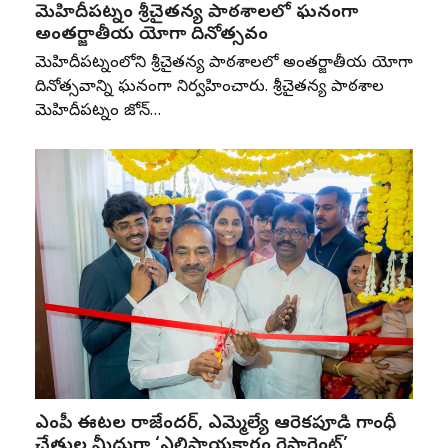
మెహిదీపట్నం శ్రీచైతన్య పాఠశాలలో ఘనంగా
అంతర్జాతీయ యోగా దినోత్సవం
మెహిదీపట్నంలోని శ్రీచైతన్య పాఠశాలలో అంతర్జాతీయ యోగా
దినోత్సవాన్ని ఘనంగా నిర్వహించారు. శ్రీచైతన్య పాఠశాల
మెహిదీపట్నం జోన్‌…
ఎంపీ ఈటల రాజేందర్, ఎమ్మెల్యే ఆరెకపూడి గాంధీ
చేతుల మీదుగా ‘ఎల్లిపాయకారం రెస్టారెంట్’