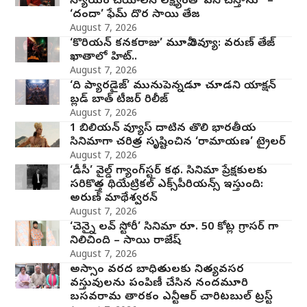
న్యాయం చేయాలనే లక్ష్యంతో పని చేస్తాను” –
‘దందా’ ఫేమ్ దొర సాయి తేజ
August 7, 2026
‘కొరియన్ కనకరాజు’ మూవీ రివ్యూ: వరుణ్ తేజ్
ఖాతాలో హిట్..
August 7, 2026
‘ది ప్యారడైజ్’ మునుపెన్నడూ చూడని యాక్షన్
బ్లడ్ బాత్ టీజర్ రిలీజ్
August 7, 2026
1 బిలియన్ వ్యూస్ దాటిన తొలి భారతీయ
సినిమాగా చరిత్ర సృష్టించిన ‘రామాయణ’ ట్రైలర్
August 7, 2026
‘డీసీ’ వైల్డ్ గ్యాంగ్‌స్టర్ కథ. సినిమా ప్రేక్షకులకు
సరికొత్త థియేట్రికల్ ఎక్స్‌పీరియన్స్ ఇస్తుంది:
అరుణ్ మాథేశ్వరన్
August 7, 2026
‘చెన్నై లవ్ స్టోరీ’ సినిమా రూ. 50 కోట్ల గ్రాసర్ గా
నిలిచింది – సాయి రాజేష్
August 7, 2026
అస్సాం వరద బాధితులకు నిత్యవసర
వస్తువులను పంపిణీ చేసిన నందమూరి
బసవరామ తారకం ఎన్టీఆర్ చారిటబుల్ ట్రస్ట్