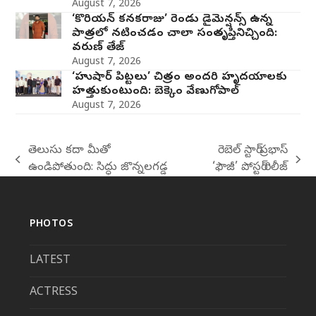
August 7, 2026
‘కొరియన్ కనకరాజు’ రెండు డైమెన్షన్స్ ఉన్న
పాత్రలో నటించడం చాలా సంతృప్తినిచ్చింది:
వరుణ్ తేజ్
August 7, 2026
‘హుషార్‌ పిట్టలు’ చిత్రం అందరి హృదయాలకు
హత్తుకుంటుంది: బెక్కెం వేణుగోపాల్‌
August 7, 2026
తెలుసు కదా మీతో
రెబెల్ స్టార్ ప్రభాస్
previous
next
ఉండిపోతుంది: సిద్ధు జొన్నలగడ్డ
‘ఫౌజీ’ పోస్టర్ రిలీజ్
post:
post:
PHOTOS
LATEST
ACTRESS