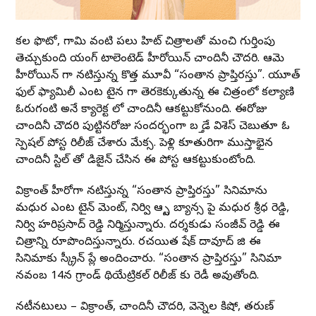
కలర్ ఫొటో, గామి వంటి పలు హిట్ చిత్రాలతో మంచి గుర్తింపు
తెచ్చుకుంది యంగ్ టాలెంటెడ్ హీరోయిన్ చాందినీ చౌదరి. ఆమె
హీరోయిన్ గా నటిస్తున్న కొత్త మూవీ “సంతాన ప్రాప్తిరస్తు”. యూత్
ఫుల్ ఫ్యామిలీ ఎంటర్ టైనర్ గా తెరకెక్కుతున్న ఈ చిత్రంలో కల్యాణి
ఓరుగంటి అనే క్యారెక్టర్ లో చాందినీ ఆకట్టుకోనుంది. ఈరోజు
చాందినీ చౌదరి పుట్టినరోజు సందర్భంగా బర్త్ డే విశెస్ చెబుతూ ఓ
స్పెషల్ పోస్టర్ రిలీజ్ చేశారు మేకర్స్. పెళ్లి కూతురిగా ముస్తాభైన
చాందినీ స్టిల్ తో డిజైన్ చేసిన ఈ పోస్టర్ ఆకట్టుకుంటోంది.
విక్రాంత్ హీరోగా నటిస్తున్న “సంతాన ప్రాప్తిరస్తు” సినిమాను
మధుర ఎంటర్ టైన్ మెంట్, నిర్వి ఆర్ట్స్ బ్యానర్స్ పై మధుర శ్రీధర్ రెడ్డి,
నిర్వి హరిప్రసాద్ రెడ్డి నిర్మిస్తున్నారు. దర్శకుడు సంజీవ్ రెడ్డి ఈ
చిత్రాన్ని రూపొందిస్తున్నారు. రచయిత షేక్ దావూద్ జి ఈ
సినిమాకు స్క్రీన్ ప్లే అందించారు. “సంతాన ప్రాప్తిరస్తు” సినిమా
నవంబర్ 14న గ్రాండ్ థియేట్రికల్ రిలీజ్ కు రెడీ అవుతోంది.
నటీనటులు – విక్రాంత్, చాందినీ చౌదరి, వెన్నెల కిషోర్, తరుణ్