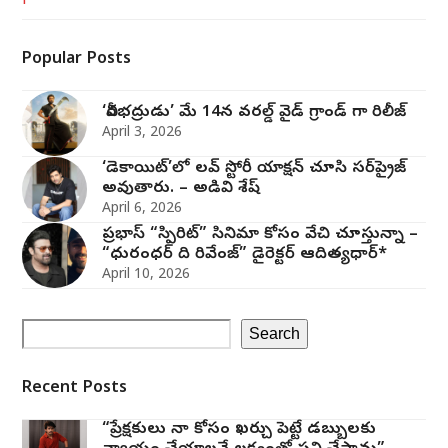
Popular Posts
‘వీరభద్రుడు’ మే 14న వరల్డ్ వైడ్ గ్రాండ్ గా రిలీజ్
April 3, 2026
‘డెకాయిట్’లో లవ్ స్టోరీ యాక్షన్ చూసి సర్‌ప్రైజ్
అవుతారు. – అడివి శేష్
April 6, 2026
ప్రభాస్ “స్పిరిట్” సినిమా కోసం వేచి చూస్తున్నా –
“ధురంధర్ ది రివేంజ్” డైరెక్టర్ ఆదిత్యధార్*
April 10, 2026
Search
Recent Posts
“ప్రేక్షకులు నా కోసం ఖర్చు పెట్టే డబ్బులకు