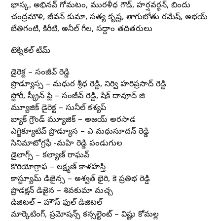
భాస్కర్, అభినవ్ గోమటం, మురళీధర్ గౌడ్, హర్షవర్థన్, బిందు
చంద్రమౌళి, జీవన్ కుమార్, సత్య కృష్ణ, తాగుబోతు రమేష్, అభయ్
బేతిగంటి, కిరీటి, అనీల్ గీల, సద్దాం తదితరులు
టెక్నికల్ టీమ్
డైరెక్టర్ – సంజీవ్ రెడ్డి
ప్రొడ్యూసర్స్ – మధుర శ్రీధర్ రెడ్డి, నిర్వి హరిప్రసాద్ రెడ్డి
స్టోరీ, స్క్రీన్ ప్లే – సంజీవ్ రెడ్డి, షేక్ దావూద్ జి
మ్యూజిక్ డైరెక్టర్ – సునీల్ కశ్యప్
బ్యాక్ గ్రౌండ్ మ్యూజిక్ – అజయ్ అరసాడ
ఎగ్జిక్యూటివ్ ప్రొడ్యూసర్ – ఎ మధుసూదన్ రెడ్డి
సినిమాటోగ్రఫీ -మహి రెడ్డి పండుగుల
డైలాగ్స్ – కల్యాణ్ రాఘవ్
కొరియోగ్రాఫర్ – లక్ష్మణ్ కాళహస్తి
కాస్ట్యూమ్ డిజైనర్స్ – అశ్వత్ భైరి, కె ప్రతిభ రెడ్డి
ప్రొడక్షన్ డిజైనర్ – శివకుమార్ మచ్చ
డిజిటల్ – హౌస్ ఫుల్ డిజిటల్
మార్కెటింగ్, ప్రమోషన్స్ కన్సల్టెంట్ – విష్ణు కోమల్ల