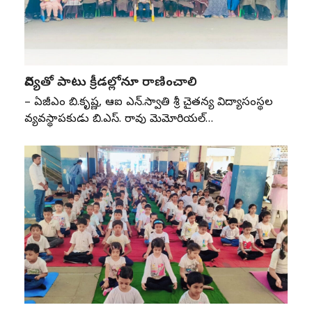
విద్యతో పాటు క్రీడల్లోనూ రాణించాలి
– ఏజీఎం బి.కృష్ణ, ఆర్‌ఐ ఎన్‌.స్వాతి శ్రీ చైతన్య విద్యాసంస్థల
వ్యవస్థాపకుడు బి.ఎస్‌. రావు మెమోరియల్‌…