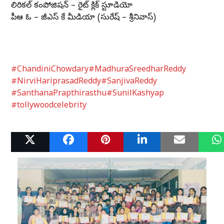
లిరికల్ కంపోజిషన్ – రైట్ క్లిక్ స్టూడియో
పీఆర్ ఓ – జీఎస్ కే మీడియా (సురేష్ – శ్రీనివాస్)
#ChandiniChowdary
#MadhuraSreedharReddy
#NirviHariprasadReddy
#SanjivaReddy
#SanthanaPrapthirasthu
#SunilKashyap
#tollywoodcelebrity
Related Posts