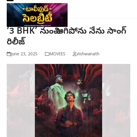
Skip
Open
Close
to
mobile
mobile
content
menu
menu
‘3 BHK’ నుంచి ఆగిపోను నేను సాంగ్
రిలీజ్
June 23, 2025
MOVIES
Vishwanath