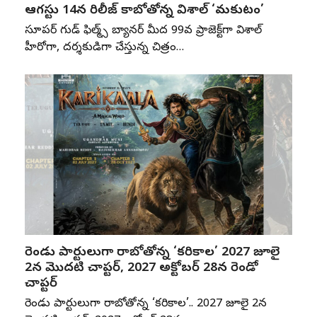
ఆగస్టు 14న రిలీజ్ కాబోతోన్న విశాల్ ‘మకుటం’
సూపర్ గుడ్ ఫిల్మ్స్ బ్యానర్ మీద 99వ ప్రాజెక్ట్‌గా విశాల్
హీరోగా, దర్శకుడిగా చేస్తున్న చిత్రం…
రెండు పార్టులుగా రాబోతోన్న ‘కరికాల’ 2027 జూలై
2న మొదటి చాప్టర్‌, 2027 అక్టోబర్ 28న రెండో
చాప్టర్
రెండు పార్టులుగా రాబోతోన్న ‘కరికాల’.. 2027 జూలై 2న