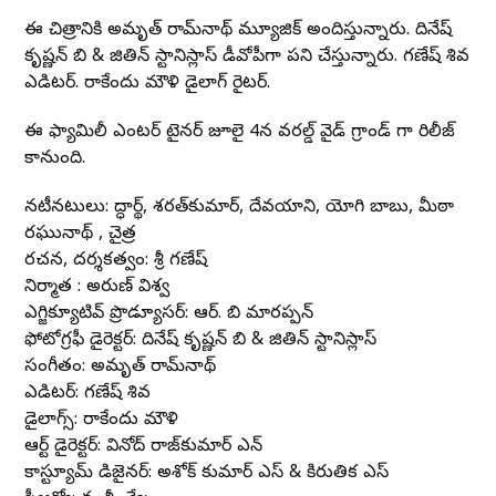
ఈ చిత్రానికి అమృత్ రామ్‌నాథ్ మ్యూజిక్ అందిస్తున్నారు. దినేష్
కృష్ణన్ బి & జితిన్ స్టానిస్లాస్ డీవోపీగా పని చేస్తున్నారు. గణేష్ శివ
ఎడిటర్. రాకేందు మౌళి డైలాగ్ రైటర్.
ఈ ఫ్యామిలీ ఎంటర్ టైనర్ జూలై 4న వరల్డ్ వైడ్ గ్రాండ్ గా రిలీజ్
కానుంది.
నటీనటులు: సిద్ధార్థ్, శరత్‌కుమార్, దేవయాని, యోగి బాబు, మీఠా
రఘునాథ్ , చైత్ర
రచన, దర్శకత్వం: శ్రీ గణేష్
నిర్మాత : అరుణ్ విశ్వ
ఎగ్జిక్యూటివ్ ప్రొడ్యూసర్: ఆర్. సిబి మారప్పన్
ఫోటోగ్రఫీ డైరెక్టర్: దినేష్ కృష్ణన్ బి & జితిన్ స్టానిస్లాస్
సంగీతం: అమృత్ రామ్‌నాథ్
ఎడిటర్: గణేష్ శివ
డైలాగ్స్: రాకేందు మౌళి
ఆర్ట్ డైరెక్టర్: వినోద్ రాజ్‌కుమార్ ఎన్
కాస్ట్యూమ్ డిజైనర్: అశోక్ కుమార్ ఎస్ & కిరుతిక ఎస్