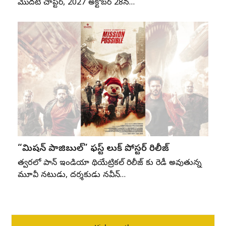
మొదటి చాప్టర్‌, 2027 అక్టోబర్ 28న…
“మిషన్ పాజిబుల్” ఫస్ట్ లుక్ పోస్టర్ రిలీజ్
త్వరలో పాన్ ఇండియా థియేట్రికల్ రిలీజ్ కు రెడీ అవుతున్న
మూవీ నటుడు, దర్శకుడు నవీన్…