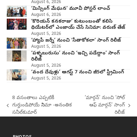
August 6, 2026
‘మిస్సింగ్ మేఘన’ మూవీ పోస్టర్ లాంచ్
August 6, 2026
‘కొరియన్ కనకరాజు’ కుటుంబంతో కలిసి
థియేటర్‌లో ఎంజాయ్ చేసే సినిమా: వరుణ్ తేజ్
August 5, 2026
‘హ్యాపీ జర్నీ’ నుంచి ‘సీతాకోకలా’ సాంగ్ రిలీజ్
August 5, 2026
‘పళ్ళబురుసు’ నుంచి ‘ఇచ్చి పడేద్దాం’ సాంగ్
రిలీజ్
August 5, 2026
‘వంద దేవుళ్లు’ ఆగస్ట్ 7 నుంచి జీ5లో స్ట్రీమింగ్
August 5, 2026
8 వసంతాలు ఎప్పటికీ
‘మార్గన్’ నుంచి ‘సోల్
గుర్తుండిపోయే సినిమా -అనంతిక
ఆఫ్ మార్గన్’ సాంగ్
previous
next
సనీల్‌కుమార్
రిలీజ్
post:
post: