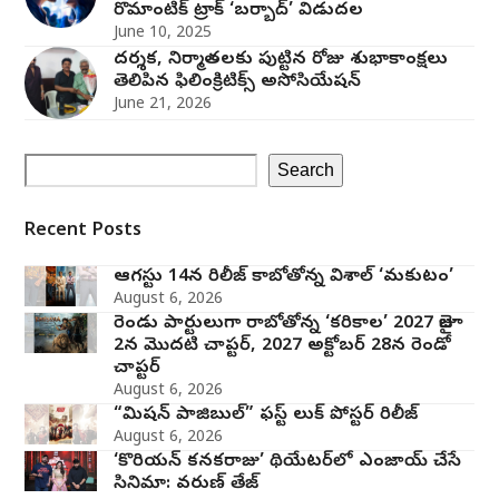
రొమాంటిక్ ట్రాక్ ‘బర్బాద్’ విడుదల
June 10, 2025
దర్శక, నిర్మాతలకు పుట్టిన రోజు శుభాకాంక్షలు
తెలిపిన ఫిలింక్రిటిక్స్ అసోసియేషన్‌
June 21, 2026
Search
Recent Posts
ఆగస్టు 14న రిలీజ్ కాబోతోన్న విశాల్ ‘మకుటం’
August 6, 2026
రెండు పార్టులుగా రాబోతోన్న ‘కరికాల’ 2027 జూలై
2న మొదటి చాప్టర్‌, 2027 అక్టోబర్ 28న రెండో
చాప్టర్
August 6, 2026
“మిషన్ పాజిబుల్” ఫస్ట్ లుక్ పోస్టర్ రిలీజ్
August 6, 2026
‘కొరియన్ కనకరాజు’ థియేటర్‌లో ఎంజాయ్ చేసే
సినిమా: వరుణ్ తేజ్