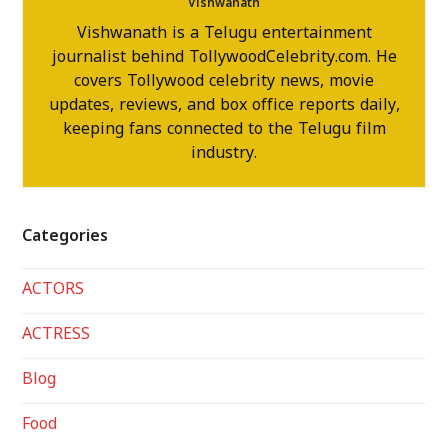
Vishwanath
Vishwanath is a Telugu entertainment
journalist behind TollywoodCelebrity.com. He
covers Tollywood celebrity news, movie
updates, reviews, and box office reports daily,
keeping fans connected to the Telugu film
industry.
Categories
ACTORS
ACTRESS
Blog
Food