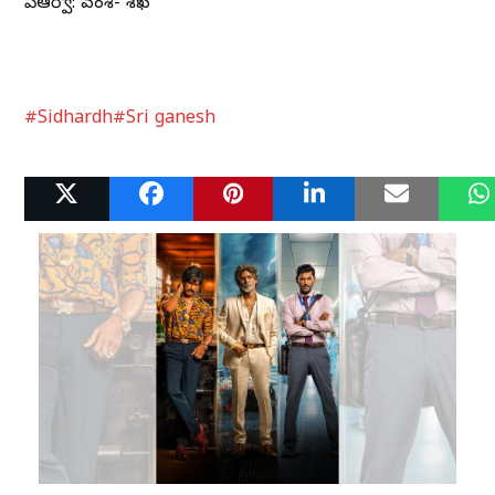
పీఆర్వో: వంశీ- శేఖ
#Sidhardh
#Sri ganesh
Related Posts