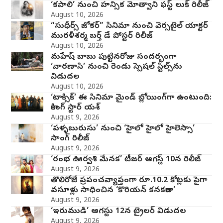
‘కపాలి’ నుంచి హన్సిక మోత్వాని ఫస్ట్ లుక్ రిలీజ్
August 10, 2026
“సుధీర్స్ జోకర్” సినిమా నుంచి వెర్సటైల్ యాక్టర్
మురళీశర్మ బర్త్ డే పోస్టర్ రిలీజ్
August 10, 2026
మహేష్ బాబు పుట్టినరోజు సందర్భంగా
‘వారణాసి’ నుంచి రెండు స్పెషల్ స్టిల్స్‌ను
విడుదల
August 10, 2026
‘టాక్సిక్’ ఈ సినిమా మైండ్ బ్లోయింగ్‌గా ఉంటుంది:
రాకింగ్ స్టార్ యశ్
August 9, 2026
‘పళ్ళబురుసు’ నుంచి ‘హైలో హైలో హైలెస్సా’
సాంగ్ రిలీజ్
August 9, 2026
‘రంభ ఊర్వశి మేనక’ టీజర్ ఆగస్ట్ 10న రిలీజ్
August 9, 2026
తొలిరోజే ప్రపంచవ్యాప్తంగా రూ.10.2 కోట్లకు పైగా
వసూళ్లు సాధించిన ‘కొరియన్ కనకరాజు’
August 9, 2026
‘ఇరుముడి’ ఆగస్టు 12న ట్రైలర్ విడుదల
August 9, 2026