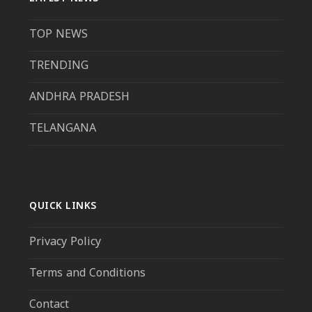
TOP NEWS
TRENDING
ANDHRA PRADESH
TELANGANA
QUICK LINKS
Privacy Policy
Terms and Conditions
Contact