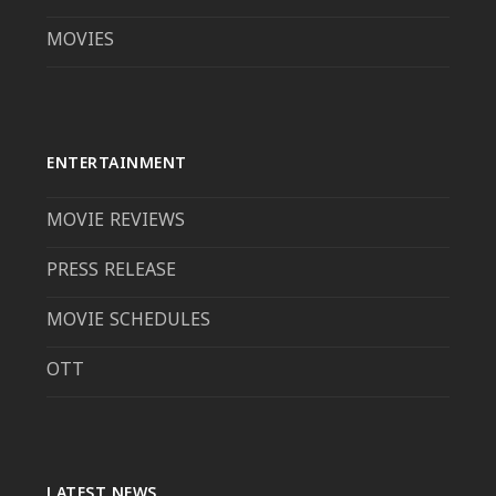
MOVIES
ENTERTAINMENT
MOVIE REVIEWS
PRESS RELEASE
MOVIE SCHEDULES
OTT
LATEST NEWS