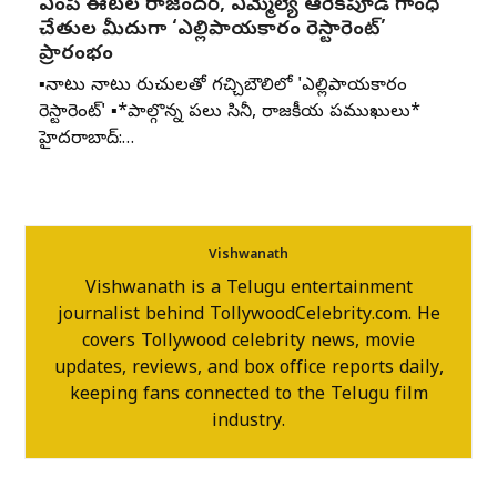
ఎంపీ ఈటల రాజేందర్, ఎమ్మెల్యే ఆరెకపూడి గాంధీ
చేతుల మీదుగా ‘ఎల్లిపాయకారం రెస్టారెంట్’
ప్రారంభం
▪️నాటు నాటు రుచులతో గచ్చిబౌలిలో 'ఎల్లిపాయకారం
రెస్టారెంట్' ▪️*పాల్గొన్న పలు సినీ, రాజకీయ ప్రముఖులు*
హైదరాబాద్:…
Vishwanath
Vishwanath is a Telugu entertainment
journalist behind TollywoodCelebrity.com. He
covers Tollywood celebrity news, movie
updates, reviews, and box office reports daily,
keeping fans connected to the Telugu film
industry.