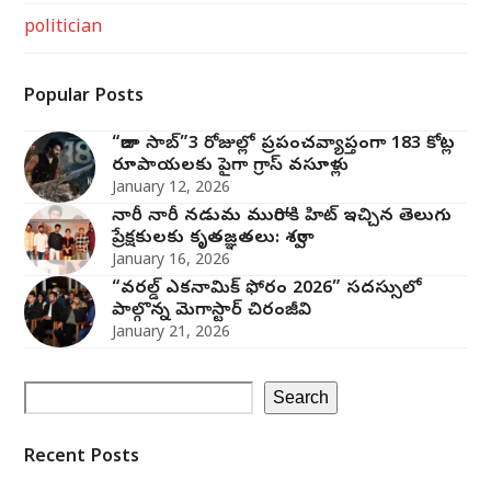
politician
Popular Posts
“రాజా సాబ్”3 రోజుల్లో ప్రపంచవ్యాప్తంగా 183 కోట్ల
రూపాయలకు పైగా గ్రాస్ వసూళ్లు
January 12, 2026
నారీ నారీ నడుమ మురారి’కి హిట్ ఇచ్చిన తెలుగు
ప్రేక్షకులకు కృతజ్ఞతలు: శర్వా
January 16, 2026
“వరల్డ్ ఎకనామిక్ ఫోరం 2026” సదస్సులో
పాల్గొన్న మెగాస్టార్ చిరంజీవి
January 21, 2026
Search
Recent Posts