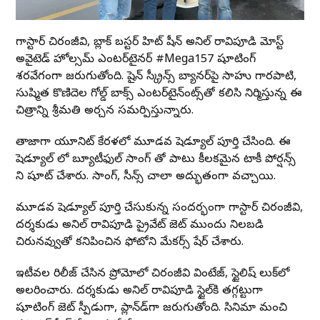
మెగాస్టార్ చిరంజీవి, బ్లాక్ బస్టర్ హిట్ మెషీన్ అనిల్ రావిపూడి మోస్ట్
అవైటెడ్ హోల్సమ్ ఎంటర్‌టైనర్ #Mega157 షూటింగ్
శరవేగంగా జరుగుతోంది. షైన్ స్క్రీన్స్ బ్యానర్‌పై సాహు గారపాటి,
సుష్మిత కొణిదెల గోల్డ్ బాక్స్ ఎంటర్‌టైన్‌మెంట్స్‌తో కలిసి నిర్మిస్తున్న ఈ
చిత్రాన్ని శ్రీమతి అర్చన సమర్పిస్తున్నారు.
తాజాగా యూనిట్ కేరళలో మూడవ షెడ్యూల్‌ పూర్తి చేసింది. ఈ
షెడ్యూల్ లో బ్యూటీఫుల్ సాంగ్ తో పాటు కీలకమైన టాకీ పోర్షన్స్
ని షూట్ చేశారు. సాంగ్, సీన్స్ చాలా అద్భుతంగా వచ్చాయి.
మూడవ షెడ్యూల్‌ పూర్తి చేసుకున్న సందర్భంగా మెగాస్టార్ చిరంజీవి,
దర్శకుడు అనిల్ రావిపూడి ప్రైవేట్ జెట్ ముందు నిలబడి
చిరునవ్వుతో కనిపించిన ఫోటోని మేకర్స్ షేర్ చేశారు.
ఇటీవల రిలీజ్ చేసిన ప్రోమోలో చిరంజీవి వింటేజ్, స్టైలిష్ లుక్‌లో
అలరించారు. దర్శకుడు అనిల్ రావిపూడి స్టైల్‌కి తగ్గట్టుగా
షూటింగ్ జెట్ స్పీడుగా, ప్లాన్‌డ్‌గా జరుగుతోంది. సినిమా మంచి