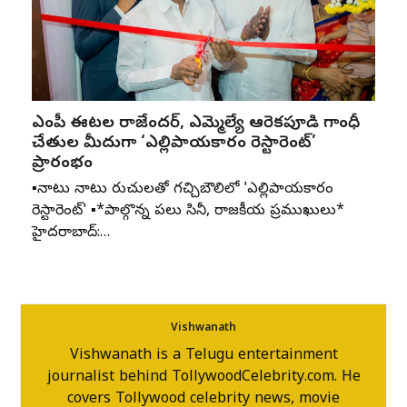
ఎంపీ ఈటల రాజేందర్, ఎమ్మెల్యే ఆరెకపూడి గాంధీ
చేతుల మీదుగా ‘ఎల్లిపాయకారం రెస్టారెంట్’
ప్రారంభం
▪️నాటు నాటు రుచులతో గచ్చిబౌలిలో 'ఎల్లిపాయకారం
రెస్టారెంట్' ▪️*పాల్గొన్న పలు సినీ, రాజకీయ ప్రముఖులు*
హైదరాబాద్:…
Vishwanath
Vishwanath is a Telugu entertainment
journalist behind TollywoodCelebrity.com. He
covers Tollywood celebrity news, movie