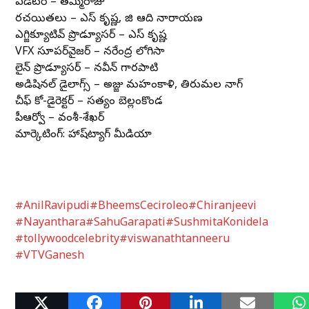
ఎడిటర్ – తమ్మిరాజు
రచయితలు – ఎస్ కృష్ణ, జి ఆది నారాయణ
ఎగ్జిక్యూటివ్ ప్రొడ్యూసర్ – ఎస్ కృష్ణ
VFX సూపర్‌వైజర్ – నరేంద్ర లోగిసా
లైన్ ప్రొడ్యూసర్ – నవీన్ గారపాటి
అడిషినల్ డైలాగ్స్ – అజ్జు మహంకాళి, తిరుమల నాగ్
చీఫ్ కో-డైరెక్టర్ – సత్యం బెల్లంకొండ
పీఆర్వో – వంశీ-శేఖర్
మార్కెటింగ్: హాష్‌ట్యాగ్ మీడియా
#AnilRavipudi
#BheemsCeciroleo
#Chiranjeevi
#Nayanthara
#SahuGarapati
#SushmitaKonidela
#tollywoodcelebrity
#viswanathtanneeru
#VTVGanesh
Related Posts