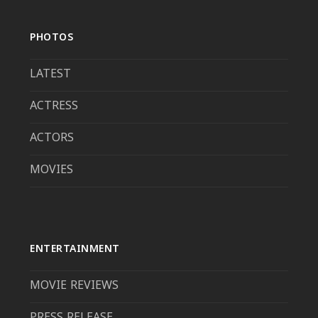
PHOTOS
LATEST
ACTRESS
ACTORS
MOVIES
ENTERTAINMENT
MOVIE REVIEWS