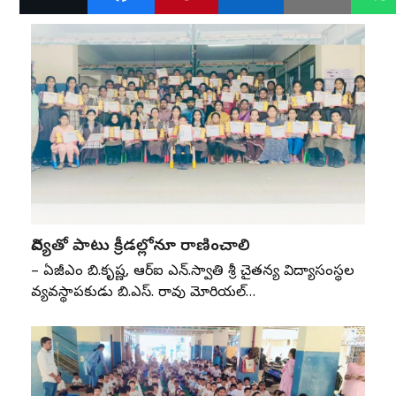
విద్యతో పాటు క్రీడల్లోనూ రాణించాలి
– ఏజీఎం బి.కృష్ణ, ఆర్‌ఐ ఎన్‌.స్వాతి శ్రీ చైతన్య విద్యాసంస్థల
వ్యవస్థాపకుడు బి.ఎస్‌. రావు మెమోరియల్‌…