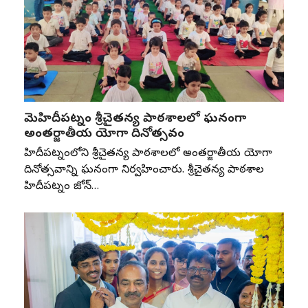
మెహిదీపట్నం శ్రీచైతన్య పాఠశాలలో ఘనంగా
అంతర్జాతీయ యోగా దినోత్సవం
మెహిదీపట్నంలోని శ్రీచైతన్య పాఠశాలలో అంతర్జాతీయ యోగా
దినోత్సవాన్ని ఘనంగా నిర్వహించారు. శ్రీచైతన్య పాఠశాల
మెహిదీపట్నం జోన్‌…