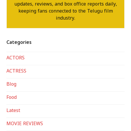
updates, reviews, and box office reports daily,
keeping fans connected to the Telugu film
industry.
Categories
ACTORS
ACTRESS
Blog
Food
Latest
MOVIE REVIEWS