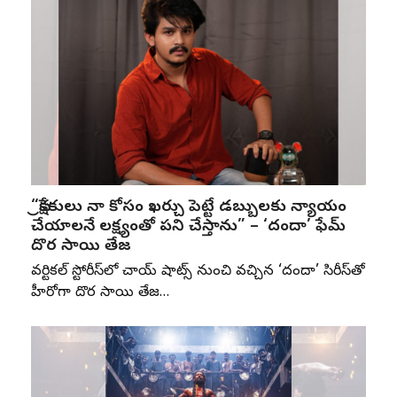
“ప్రేక్షకులు నా కోసం ఖర్చు పెట్టే డబ్బులకు న్యాయం
చేయాలనే లక్ష్యంతో పని చేస్తాను” – ‘దందా’ ఫేమ్
దొర సాయి తేజ
వర్టికల్ స్టోరీస్‌లో చాయ్ షాట్స్ నుంచి వచ్చిన ‘దందా’ సిరీస్‌తో
హీరోగా దొర సాయి తేజ…