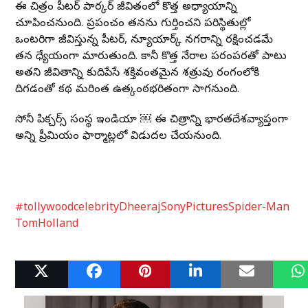
ఈ చిత్రం పీటర్ పార్కర్ జీవితంలో కొత్త అధ్యాయాన్ని
చూపించనుంది. ప్రపంచం తనను గుర్తించని పరిస్థితుల్లో
ఒంటరిగా జీవిస్తున్న పీటర్, న్యూయార్క్ నగరాన్ని రక్షించడమే
తన ధ్యేయంగా మారుతుంది. కానీ కొత్త నేరాల పరంపరతో పాటు
అతని జీవితాన్ని కుదిపేసే శక్తివంతమైన శత్రువు రంగంలోకి
దిగడంతో కథ మరింత ఉత్కంఠభరితంగా సాగనుంది.
సోనీ పిక్చర్స్ సంస్థ ఇండియా ￼ ఈ చిత్రాన్ని భారతదేశవ్యాప్తంగా
అన్ని ప్రీమియం ఫార్మాట్లలో విడుదల చేయనుంది.
#tollywoodcelebrity
Dheeraj
SonyPictures
Spider-Man
TomHolland
Related Posts