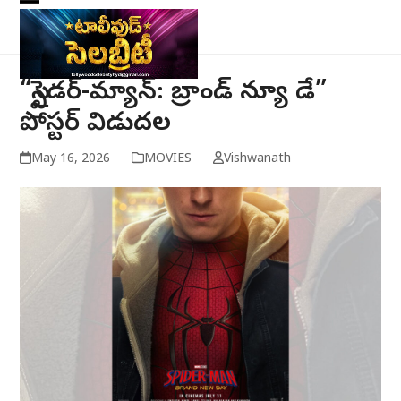
Skip
Open
Close
to
mobile
mobile
content
menu
menu
“స్పైడర్-మ్యాన్: బ్రాండ్ న్యూ డే”
పోస్టర్ విడుదల
May 16, 2026
MOVIES
Vishwanath