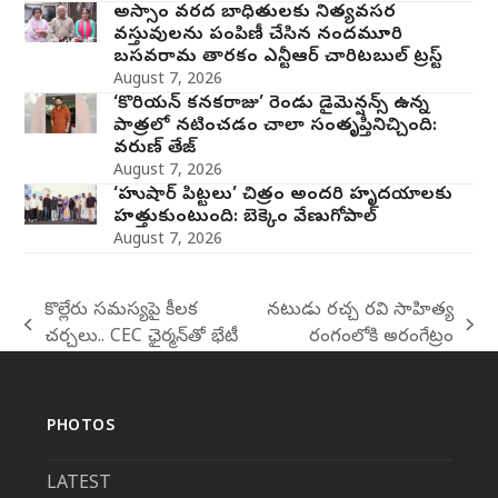
అస్సాం వరద బాధితులకు నిత్యవసర
వస్తువులను పంపిణీ చేసిన నందమూరి
బసవరామ తారకం ఎన్టీఆర్ చారిటబుల్ ట్రస్ట్
August 7, 2026
‘కొరియన్ కనకరాజు’ రెండు డైమెన్షన్స్ ఉన్న
పాత్రలో నటించడం చాలా సంతృప్తినిచ్చింది:
వరుణ్ తేజ్
August 7, 2026
‘హుషార్‌ పిట్టలు’ చిత్రం అందరి హృదయాలకు
హత్తుకుంటుంది: బెక్కెం వేణుగోపాల్‌
August 7, 2026
కొల్లేరు సమస్యపై కీలక
నటుడు రచ్చ రవి సాహిత్య
previous
next
చర్చలు.. CEC ఛైర్మన్‌తో భేటీ
రంగంలోకి అరంగేట్రం
post:
post:
PHOTOS
LATEST