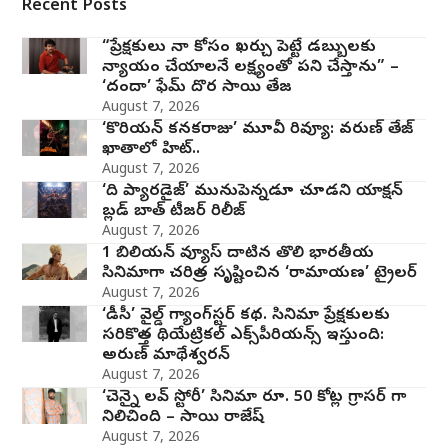
Recent Posts
“ప్రేక్షకులు నా కోసం ఖర్చు పెట్టే డబ్బులకు
న్యాయం చేయాలనే లక్ష్యంతో పని చేస్తాను” –
‘దందా’ ఫేమ్ దొర సాయి తేజ
August 7, 2026
‘కొరియన్ కనకరాజు’ మూవీ రివ్యూ: వరుణ్ తేజ్
ఖాతాలో హిట్..
August 7, 2026
‘ది ప్యారడైజ్’ మునుపెన్నడూ చూడని యాక్షన్
బ్లడ్ బాత్ టీజర్ రిలీజ్
August 7, 2026
1 బిలియన్ వ్యూస్ దాటిన తొలి భారతీయ
సినిమాగా చరిత్ర సృష్టించిన ‘రామాయణ’ ట్రైలర్
August 7, 2026
‘డీసీ’ వైల్డ్ గ్యాంగ్‌స్టర్ కథ. సినిమా ప్రేక్షకులకు
సరికొత్త థియేట్రికల్ ఎక్స్‌పీరియన్స్ ఇస్తుంది:
అరుణ్ మాథేశ్వరన్
August 7, 2026
‘చెన్నై లవ్ స్టోరీ’ సినిమా రూ. 50 కోట్ల గ్రాసర్ గా
నిలిచింది – సాయి రాజేష్
August 7, 2026