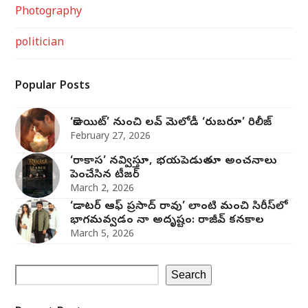
Photography
politician
Popular Posts
‘డెకాయిట్’ నుంచి లవ్ మెలోడీ ‘రుబరూ’ రిలీజ్
February 27, 2026
‘రాకాస’ నవ్విస్తూ, భయపెడుతూ అంచనాలు
పెంచేసిన టీజర్
March 2, 2026
‘డాటర్ ఆఫ్ ప్రసాద్ రావు’ లాంటి మంచి సిరీస్‌లో
భాగమవ్వడం నా అదృష్టం: రాజీవ్ కనకాల
March 5, 2026
Search