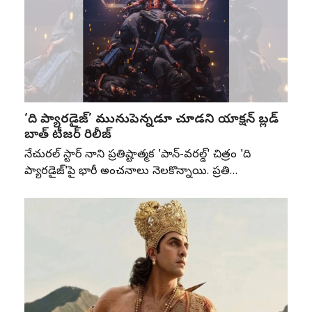
‘ది ప్యారడైజ్’ మునుపెన్నడూ చూడని యాక్షన్ బ్లడ్
బాత్ టీజర్ రిలీజ్
నేచురల్ స్టార్ నాని ప్రతిష్టాత్మక 'పాన్-వరల్డ్' చిత్రం 'ది
ప్యారడైజ్'పై భారీ అంచనాలు నెలకొన్నాయి. ప్రతి…