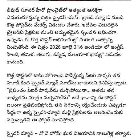
హాలీవుడ్ సూపర్ హీరో ఫ్రాంచైజ్‌లో అత్యంత ఆసక్తిగా
ఎదురుచూస్తున్న చిత్రం స్పైడర్ -మన్ : బ్రాండ్ న్యూ డే నుండి
కొత్త పోస్టర్‌ను మేకర్స్ విడుదల చేశారు. ఇటీవల విడుదలైన
ట్రైలర్‌కు ప్రేక్షకుల నుంచి అద్భుతమైన స్పందన లభించగా,
ఇప్పుడు ఈ కొత్త పోస్టర్ అభిమానుల్లో మరింత ఉత్సాహాన్ని
నింపుతోంది. ఈ చిత్రం 2026 జూలై 31న ఇండియా లో ఇంగ్లీష్,
హిందీ, తమిళ, తెలుగు, కన్నడ, మలయాళ భాషల్లో విడుదల
కానుంది.
కొత్త పోస్టర్‌లో టామ్ హోలాండ్ పోషిస్తున్న పీటర్ పార్కర్ తన
హూడీ కింద స్పైడర్-మ్యాన్ సూట్‌ను దాచుకుని కనిపిస్తున్నాడు.
“ప్రపంచం పీటర్ పార్కర్‌ను మర్చిపోయినా… అతడు తన
బాధ్యతను మాత్రం మర్చిపోలేదు” అనే భావాన్ని ఈ పోస్టర్
బలంగా ప్రతిబింబిస్తోంది. తన నగరాన్ని రక్షించేందుకు ఎప్పుడూ
సిద్ధంగా ఉన్న స్పైడర్-మ్యాన్ మళ్లీ ప్రేక్షకులను అలరించేందుకు
వస్తున్నాడని ఈ పోస్టర్ సూచిస్తోంది.
స్పైడర్ మ్యాన్ – నో వే హోమ్ ఘన విజయానికి నాలుగేళ్ల తర్వాత,