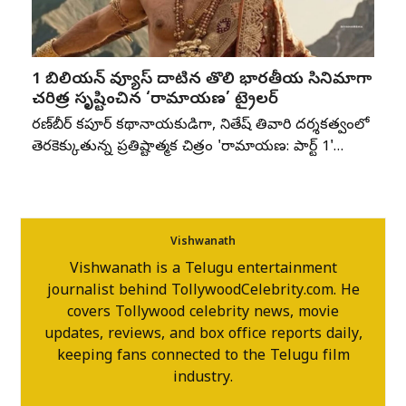
1 బిలియన్ వ్యూస్ దాటిన తొలి భారతీయ సినిమాగా
చరిత్ర సృష్టించిన ‘రామాయణ’ ట్రైలర్
రణ్‌బీర్ కపూర్ కథానాయకుడిగా, నితేష్ తివారి దర్శకత్వంలో
తెరకెక్కుతున్న ప్రతిష్టాత్మక చిత్రం 'రామాయణ: పార్ట్ 1'…
Vishwanath
Vishwanath is a Telugu entertainment
journalist behind TollywoodCelebrity.com. He
covers Tollywood celebrity news, movie
updates, reviews, and box office reports daily,
keeping fans connected to the Telugu film
industry.