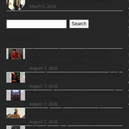
భాగమవ్వడం నా అదృష్టం: రాజీవ్ కనకాల
March 5, 2026
Search
Recent Posts
“ప్రేక్షకులు నా కోసం ఖర్చు పెట్టే డబ్బులకు
న్యాయం చేయాలనే లక్ష్యంతో పని చేస్తాను” –
‘దందా’ ఫేమ్ దొర సాయి తేజ
August 7, 2026
‘కొరియన్ కనకరాజు’ మూవీ రివ్యూ: వరుణ్ తేజ్
ఖాతాలో హిట్..
August 7, 2026
‘ది ప్యారడైజ్’ మునుపెన్నడూ చూడని యాక్షన్
బ్లడ్ బాత్ టీజర్ రిలీజ్
August 7, 2026
1 బిలియన్ వ్యూస్ దాటిన తొలి భారతీయ
సినిమాగా చరిత్ర సృష్టించిన ‘రామాయణ’ ట్రైలర్
August 7, 2026
‘డీసీ’ వైల్డ్ గ్యాంగ్‌స్టర్ కథ. సినిమా ప్రేక్షకులకు