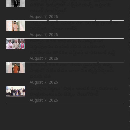
సరికొత్త థియేట్రికల్ ఎక్స్‌పీరియన్స్ ఇస్తుంది:
అరుణ్ మాథేశ్వరన్
August 7, 2026
‘చెన్నై లవ్ స్టోరీ’ సినిమా రూ. 50 కోట్ల గ్రాసర్ గా
నిలిచింది – సాయి రాజేష్
August 7, 2026
అస్సాం వరద బాధితులకు నిత్యవసర
వస్తువులను పంపిణీ చేసిన నందమూరి
బసవరామ తారకం ఎన్టీఆర్ చారిటబుల్ ట్రస్ట్
August 7, 2026
‘కొరియన్ కనకరాజు’ రెండు డైమెన్షన్స్ ఉన్న
పాత్రలో నటించడం చాలా సంతృప్తినిచ్చింది:
వరుణ్ తేజ్
August 7, 2026
‘హుషార్‌ పిట్టలు’ చిత్రం అందరి హృదయాలకు
హత్తుకుంటుంది: బెక్కెం వేణుగోపాల్‌
August 7, 2026