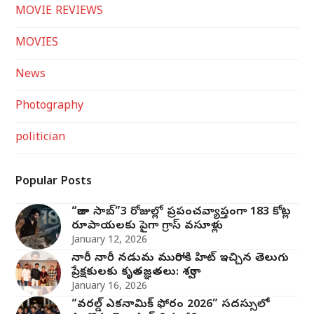
MOVIE REVIEWS
MOVIES
News
Photography
politician
Popular Posts
“రాజా సాబ్”3 రోజుల్లో ప్రపంచవ్యాప్తంగా 183 కోట్ల
రూపాయలకు పైగా గ్రాస్ వసూళ్లు
January 12, 2026
నారీ నారీ నడుమ మురారి’కి హిట్ ఇచ్చిన తెలుగు
ప్రేక్షకులకు కృతజ్ఞతలు: శర్వా
January 16, 2026
“వరల్డ్ ఎకనామిక్ ఫోరం 2026” సదస్సులో