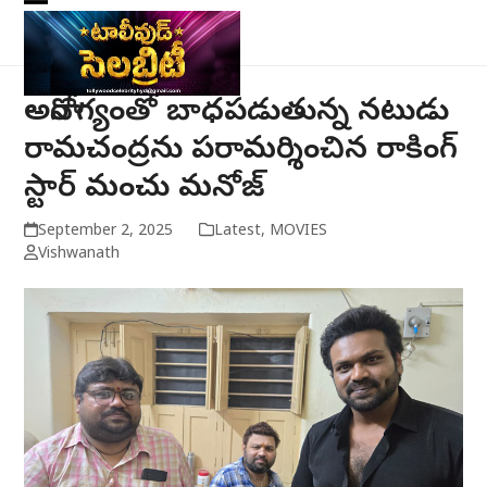
Skip
Open
Close
to
mobile
mobile
content
menu
menu
అనారోగ్యంతో బాధపడుతున్న నటుడు
రామచంద్రను పరామర్శించిన రాకింగ్
స్టార్ మంచు మనోజ్
September 2, 2025
Latest
,
MOVIES
Vishwanath