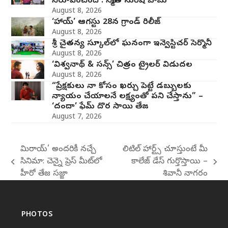
నిరూపించింది : నిర్మాత సురేష్ బాబు
August 8, 2026
‘హాయ్’ ఆగస్టు 28న గ్రాండ్ రిలీజ్
August 8, 2026
శ్రీ చైతన్య స్కూల్‌లో ఘనంగా ఇన్వెస్టిచర్‌ సెర్మొనీ
August 8, 2026
‘విశ్వనాథ్ & సన్స్’ చిత్రం ట్రైలర్ విడుదల
August 8, 2026
“ప్రేక్షకులు నా కోసం ఖర్చు పెట్టే డబ్బులకు
న్యాయం చేయాలనే లక్ష్యంతో పని చేస్తాను” –
‘దందా’ ఫేమ్ దొర సాయి తేజ
August 7, 2026
మిరాయ్‌’ అందరికీ నచ్చే
లిటిల్ హార్ట్స్ చూస్తుంటే మీ
సినిమా: చెన్నై ప్రెస్ మీట్‌లో
కాలేజ్ డేస్ గుర్తొస్తాయి –
previous
next
హీరో తేజ సజ్జా
శివానీ నాగరం
post:
post:
PHOTOS