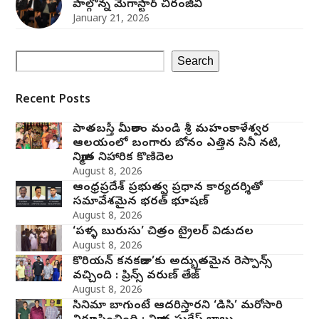
పాల్గొన్న మెగాస్టార్ చిరంజీవి
January 21, 2026
Search
Recent Posts
పాతబస్తీ మీరాలం మండి శ్రీ మహంకాళేశ్వర
ఆలయంలో బంగారు బోనం ఎత్తిన సినీ నటి,
నిర్మాత నిహారిక కొణిదెల
August 8, 2026
ఆంధ్రప్రదేశ్ ప్రభుత్వ ప్రధాన కార్యదర్శితో
సమావేశమైన భరత్ భూషణ్
August 8, 2026
‘పళ్ళ బురుసు’ చిత్రం ట్రైలర్ విడుదల
August 8, 2026
కొరియన్ కనకరాజు’కు అద్భుతమైన రెస్పాన్స్
వచ్చింది : ప్రిన్స్ వరుణ్ తేజ్
August 8, 2026
సినిమా బాగుంటే ఆదరిస్తారని ‘డిసి’ మరోసారి