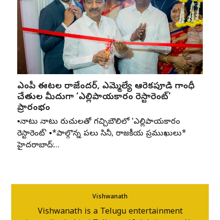
ఎంపీ ఈటల రాజేందర్, ఎమ్మెల్యే ఆరెకపూడి గాంధీ
చేతుల మీదుగా ‘ఎల్లిపాయకారం రెస్టారెంట్’
ప్రారంభం
▪️నాటు నాటు రుచులతో గచ్చిబౌలిలో 'ఎల్లిపాయకారం
రెస్టారెంట్' ▪️*పాల్గొన్న పలు సినీ, రాజకీయ ప్రముఖులు*
హైదరాబాద్:…
Vishwanath
Vishwanath is a Telugu entertainment