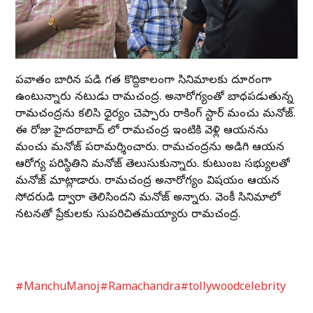
పక్షవాతం బారిన పడి గత కొద్దికాలంగా సినిమాలకు దూరంగా
ఉంటున్నారు నటుడు రామచంద్ర. అనారోగ్యంతో బాధపడుతున్న
రామచంద్రను కలిసి ధైర్యం చెప్పారు రాకింగ్ స్టార్ మంచు మనోజ్.
ఈ రోజు హైదరాబాద్ లో రామచంద్ర ఇంటికి వెళ్లి ఆయనను
మంచు మనోజ్ పరామర్శించారు. రామచంద్రను అడిగి ఆయన
ఆరోగ్య పరిస్థితిని మనోజ్ తెలుసుకున్నారు. కుటుంబ సభ్యులతో
మనోజ్ మాట్లాడారు. రామచంద్ర అనారోగ్యం విషయం ఆయన
సోదరుడి ద్వారా తెలిసిందని మనోజ్ అన్నారు. వెంకీ సినిమాలో
నటనతో ప్రేక్షకులకు సుపరిచితమయ్యారు రామచంద్ర.
#ManchuManoj
#Ramachandra
#tollywoodcelebrity