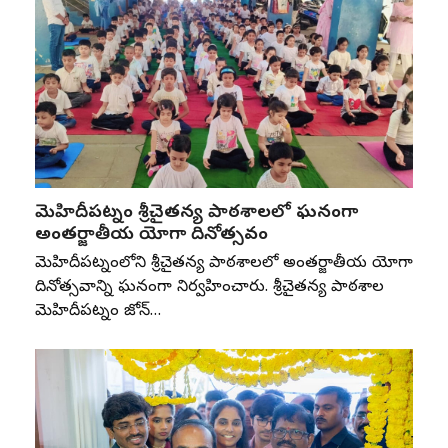
మెహిదీపట్నం శ్రీచైతన్య పాఠశాలలో ఘనంగా
అంతర్జాతీయ యోగా దినోత్సవం
మెహిదీపట్నంలోని శ్రీచైతన్య పాఠశాలలో అంతర్జాతీయ యోగా
దినోత్సవాన్ని ఘనంగా నిర్వహించారు. శ్రీచైతన్య పాఠశాల
మెహిదీపట్నం జోన్‌…