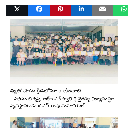
Related Posts
విద్యతో పాటు క్రీడల్లోనూ రాణించాలి
– ఏజీఎం బి.కృష్ణ, ఆర్‌ఐ ఎన్‌.స్వాతి శ్రీ చైతన్య విద్యాసంస్థల
వ్యవస్థాపకుడు బి.ఎస్‌. రావు మెమోరియల్‌…