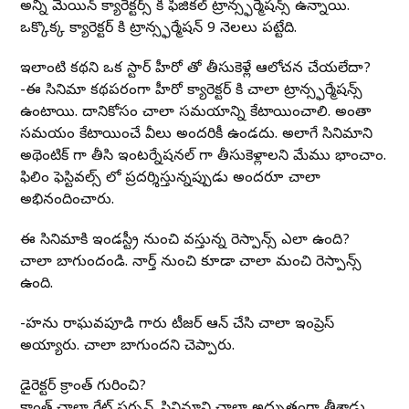
అన్ని మెయిన్ క్యారెక్టర్స్ కి ఫిజికల్ ట్రాన్స్ఫర్మేషన్స్ ఉన్నాయి.
ఒక్కొక్క క్యారెక్టర్ కి ట్రాన్స్ఫర్మేషన్ 9 నెలలు పట్టేది.
ఇలాంటి కథని ఒక స్టార్ హీరో తో తీసుకెళ్లే ఆలోచన చేయలేదా?
-ఈ సినిమా కథపరంగా హీరో క్యారెక్టర్ కి చాలా ట్రాన్స్ఫర్మేషన్స్
ఉంటాయి. దానికోసం చాలా సమయాన్ని కేటాయించాలి. అంతా
సమయం కేటాయించే వీలు అందరికీ ఉండదు. అలాగే సినిమాని
అథెంటిక్ గా తీసి ఇంటర్నేషనల్ గా తీసుకెళ్లాలని మేము భావించాం.
ఫిలిం ఫెస్టివల్స్ లో ప్రదర్శిస్తున్నప్పుడు అందరూ చాలా
అభినందించారు.
ఈ సినిమాకి ఇండస్ట్రీ నుంచి వస్తున్న రెస్పాన్స్ ఎలా ఉంది?
చాలా బాగుందండి. నార్త్ నుంచి కూడా చాలా మంచి రెస్పాన్స్
ఉంది.
-హను రాఘవపూడి గారు టీజర్ ఆన్ చేసి చాలా ఇంప్రెస్
అయ్యారు. చాలా బాగుందని చెప్పారు.
డైరెక్టర్ విక్రాంత్ గురించి?
విక్రాంత్ చాలా గ్రేట్ పర్సన్. సినిమాని చాలా అద్భుతంగా తీశాడు.