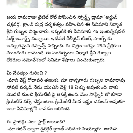
విజయ రామరాజు టైటిల్ రోల్ పోషించిన స్పోర్ట్స్ డ్రామా ‘అర్జున్
చక్రవర్తి’. విక్రాంత్ రుద్ర దర్శకత్వం వహించిన ఈ సినిమాని నిర్మాత
శ్రీని గుబ్బల నిర్మించారు. ఇప్పటికే ఈ సినిమాకు 46 ఇంటర్నేషనల్
ఫిల్మ్ అవార్డ్స్ వచ్చాయి. ఇటివలే రీలీజైన్ టీజర్, సాంగ్స్ కు
అద్భుతమైన రెస్పాన్స్ వచ్చింది. ఈ చిత్రం ఆగస్టు 29న ప్రేక్షకుల
ముందుకు రానుంది. ఈ సందర్భంగా నిర్మాత శ్రీని గుబ్బల
విలేకరుల సమావేశంలో సినిమా విశేషాలు పంచుకున్నారు.
మీ నేపధ్యం గురించి ?
-మాది వెస్ట్ గోదావరి తణుకు. మా నాన్నగారు గుబ్బల రామారావు
సోషల్ వర్కర్. నేను యుఎస్ వెళ్లి 18 ఏళ్ళు అవుతుంది. నాకు
మొదటి నుంచి క్రియేటివిటీ పై ఆసక్తి ఉంది. మేం సాఫ్ట్వేర్ లో కూడా
క్రియేటివ్ వర్క్ చేస్తుంటాం. క్రియేటివిటీ మీద ఇష్టం డెవలప్ అవుతూ
అలా సినిమాల్లోకి రావడం జరిగింది.
ఈ ప్రాజెక్టు ఎలా స్టార్ట్ అయింది?
-మా కజిన్ ద్వారా డైరెక్టర్ విక్రాంత్ పరిచయమయ్యారు. ఆయన