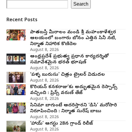
Search
Recent Posts
పాతబస్తీ మీరాలం మండి శ్రీ మహంకాళేశ్వర
ఆలయంలో బంగారు బోనం ఎత్తిన సినీ నటి,
నిర్మాత నిహారిక కొణిదెల
August 8, 2026
ఆంధ్రప్రదేశ్ ప్రభుత్వ ప్రధాన కార్యదర్శితో
సమావేశమైన భరత్ భూషణ్
August 8, 2026
‘పళ్ళ బురుసు’ చిత్రం ట్రైలర్ విడుదల
August 8, 2026
కొరియన్ కనకరాజు’కు అద్భుతమైన రెస్పాన్స్
వచ్చింది : ప్రిన్స్ వరుణ్ తేజ్
August 8, 2026
సినిమా బాగుంటే ఆదరిస్తారని ‘డిసి’ మరోసారి
నిరూపించింది : నిర్మాత సురేష్ బాబు
August 8, 2026
‘హాయ్’ ఆగస్టు 28న గ్రాండ్ రిలీజ్
August 8, 2026