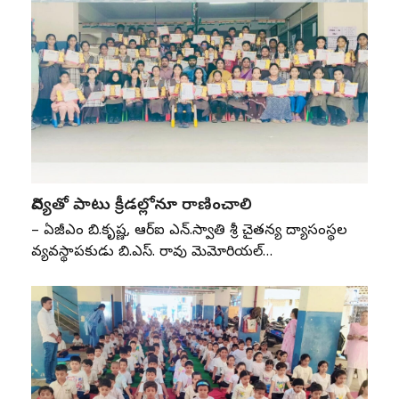
విద్యతో పాటు క్రీడల్లోనూ రాణించాలి
– ఏజీఎం బి.కృష్ణ, ఆర్‌ఐ ఎన్‌.స్వాతి శ్రీ చైతన్య విద్యాసంస్థల
వ్యవస్థాపకుడు బి.ఎస్‌. రావు మెమోరియల్‌…