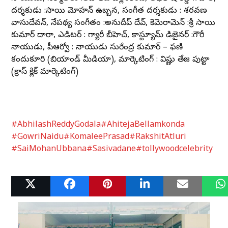
దర్శకుడు :సాయి మోహన్ ఉబ్బన, సంగీత దర్శకుడు : శరవణ
వాసుదేవన్, నేపథ్య సంగీతం :అనుదీప్ దేవ్, కెమెరామెన్ :శ్రీ సాయి
కుమార్ దారా, ఎడిటర్ : గ్యారీ బీహెచ్, కాస్ట్యూమ్ డిజైనర్ :గౌరీ
నాయుడు, పీఆర్వో : నాయుడు సురేంద్ర కుమార్ – ఫణి
కందుకూరి (బియాండ్ మీడియా), మార్కెటింగ్ : విష్ణు తేజ పుట్టా
(క్రాస్ క్లిక్ మార్కెటింగ్)
#AbhilashReddyGodala
#AhitejaBellamkonda
#GowriNaidu
#KomaleePrasad
#RakshitAtluri
#SaiMohanUbbana
#Sasivadane
#tollywoodcelebrity
Related Posts