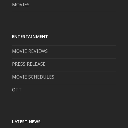
MOVIES
ENTERTAINMENT
MOVIE REVIEWS
PRESS RELEASE
MOVIE SCHEDULES
OTT
LATEST NEWS