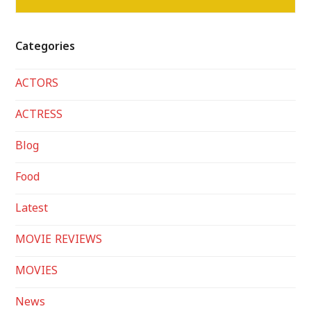
Categories
ACTORS
ACTRESS
Blog
Food
Latest
MOVIE REVIEWS
MOVIES
News