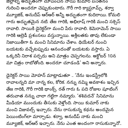
జిల్లాల్ని అద్భుతంగా చూపించిన సాయి కుమార్ పనితనం
గురించి అందరూ చెప్పుకుంటారు. గౌరీ గారి క్యాస్టూమ్స్, శర్వా
మ్యూజిక్, అనుదీప్ ఆర్ఆర్ అన్నీ అద్భుతంగా కుదిరాయి. కోమలి
గారు అద్భుతమైన నటి. తేజ గారికి, అభిలాష్ గారికి మంచి సక్సెస్
రావాలి. సాయికి డైరెక్టర్‌గా మంచి పేరు రావాలి. కెమెరామెన్ సాయి
గారికి ఆల్రెడీ ప్రశంసలు వస్తున్నాయి. అశ్లీలతకు తావు లేకుండా
నిజాయితీగా ఓ మంచి సినిమాను చేశాం. థియేటర్ నుంచి
బయటకు వచ్చేటప్పుడు ఆనందంతో బయటకు వస్తారు. ఏ
ఒక్కరినీ నిరాశ పర్చదు అని మాత్రం చెప్పగలను. అక్టోబర్ 10న
మా చిత్రం రాబోతోంది. అందరూ చూడండి’ అని అన్నారు.
డైరెక్టర్ సాయి మోహన్ మాట్లాడుతూ .. ‘నేను ఇండస్ట్రీలోకి
రావాలన్నది మా నాన్న కల, కోరిక. నన్ను నమ్మి అవకాశం ఇచ్చిన
తేజ గారికి, గౌరీ గారికి థాంక్స్. రక్షిత్ గారు ఓ పది రోజుల షూటింగ్
తరువాత నన్ను చాలా గట్టిగా నమ్మారు. ‘శశివదనే’ సినిమాను
మీడియా ముందుకు తీసుకు వెళ్తోంది. సాయి కుమార్‌ నాకు
మంచి విజువల్స్ ఇచ్చారు. నేను రాసుకున్న కథను అందమైన
పెయింటింగ్‌లా మార్చాడు. శర్వా, అనుదీప్ నాకు మంచి
మ్యూజిక్, ఆర్ఆర్ ఇచ్చారు. నేను ఎంత అందంగా రాసుకున్నానో..