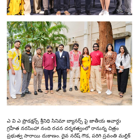
ఎస్ వి ఎస్ ప్రొడక్షన్స్ శ్రీనిధి సినిమాస్ బ్యానర్స్ పై జాతీయ అవార్డు
గ్రహీత నరసింహా నంది రచన దర్శకత్వంలో రానున్న చిత్రం
ప్రభుత్వ సారాయి దుకాణం. దైవ నరేష్ గౌడ, పరిగి స్రవంతి మల్లిక్