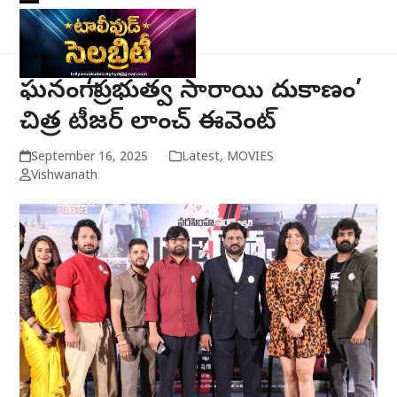
Skip
Open
Close
to
mobile
mobile
content
menu
menu
ఘనంగా ‘ప్రభుత్వ సారాయి దుకాణం’
చిత్ర టీజర్‌ లాంచ్‌ ఈవెంట్‌
September 16, 2025
Latest
,
MOVIES
Vishwanath