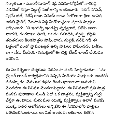
నిర్మాతలుగా మురళీమోహన్ రెడ్డి సినిమాటోగ్రఫీలో నాగిరెడ్డి
ఎడిటింగ్ చేస్తూ సిద్ధార్థ్ సంగీతాన్ని అందించారు. సదన్ హాసన్,
విక్రమ్ జిత్, నరేష్ రాజు, వినయ్ బాబు హీరోలుగా శ్రీలు దాసరి,
అదితి మైకేల్, మోహన సిద్ధి హీరోయిన్లుగా ప్రధాన పాత్రలు
పోషించారు. 30 ఇయర్స్ ఇండస్ట్రీ పృథ్వీరాజ్, బిజేపి బాలు
నాయక్, రంగరాజు, తిలక్, బలగం సహదేవ్, స్వప్న, జ్యోతి
తదితరులు కీలకపాత్రల పోషించారు. మల్లిక్, నరేష్ గౌడ్ ఈ
చిత్రంలో ఎంతో ప్రాముఖ్యత ఉన్న పాటలు పోషించడం విశేషం.
కాగా నేడు మీడియా సమక్షంలో ఈ చిత్ర టీజర్ లాంచ్ చేయడం
జరిగింది.
ఈ సందర్భంగా దర్శకుడు నరసింహ నంది మాట్లాడుతూ… “మా
ట్రైలర్ లాంచ్ కార్యక్రమానికి వచ్చిన మీడియా మిత్రులకు అందరికీ
నమస్కారం. నేను ఒక కథను రెండు భాగాలుగా అనుకుని
మొదటిగా ఈ సినిమా మొదలుపెట్టాను. ఈ సినిమాలో ప్రతి పాత్ర
మనకు పురాణాల నుండి ఏదో ఒక పాత్రను, వ్యక్తిత్వాన్ని గుర్తు
చేస్తూ ఉంటాయి. మనుషుల యొక్క వ్యక్తిత్వాలు అలాగే మనిషి
యొక్క ఇతర ఆలోచనలు అన్నిటిని ఈ సినిమాలోని పాత్రలు
ప్రతిబింబిస్తుంటాయి. అందుకే జంతువు లక్షణాలు కలిగిన