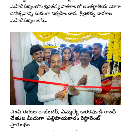
మెహిదీపట్నంలోని శ్రీచైతన్య పాఠశాలలో అంతర్జాతీయ యోగా
దినోత్సవాన్ని ఘనంగా నిర్వహించారు. శ్రీచైతన్య పాఠశాల
మెహిదీపట్నం జోన్‌…
ఎంపీ ఈటల రాజేందర్, ఎమ్మెల్యే ఆరెకపూడి గాంధీ
చేతుల మీదుగా ‘ఎల్లిపాయకారం రెస్టారెంట్’
ప్రారంభం