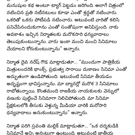
మనుషుల కథ అంటూ ట్యాగ్ పెట్టడం జరిగింది. అలాగే చిత్రంలో
నటించిన ప్రతి నటీనటులు కూడా ఎంతో శ్రద్ధతో నటించారు.
ఒకరితో ఒకరు పోటీపడి నటించారు. అటువంటి వారితో కలిసి
పనిచేసినందుకుగాను ఎంతో సంతోషంగా అనిపిస్తుంది. నాకు
అవకాశం ఇచ్చిన నిర్మాతలకు మరొకసారి ధన్యవాదాలు
తెలుపుకుంటున్నాను. వారు ఇంకా మంచి మంచి సినిమాలు
చేయాలని కోరుకుంటున్నాను” అన్నారు.
నిర్మాత దైవ నరేష్ గౌడ మాట్లాడుతూ… “ముందుగా పాత్రికేయ
మిత్రులందరికి థాంక్స్. ప్రభుత్వ సారాయి దుకాణం సినిమా ఎంతో
అద్భుతంగా ఉండిపోతుంది. ఇటువంటి సినిమా తీయడం
అదృష్టంగా భావిస్తున్నాను. మా బ్యానర్లో మరొక 3 సినిమాలు
రాబోతున్నాయి. కొంతమంది రాజకీయ నాయకులకు వెన్నులో
వణుకు పుట్టించే సినిమాగా నిలిచిపోతుంది. మా సినిమా
ప్రేక్షకులలోకి తీసుకు వెళ్తున్న మీడియా వారికి మరోసారి
ధన్యవాదాలు అనుకుంటున్నాను” అన్నారు.
నిర్మాత పరిగి స్రవంతి మల్లిక్ మాట్లాడుతూ… “ఒక దర్శకుడికి
సినిమానే అన్ని అన్నట్లుగా ఉంటుంది. అటువంటి జాతీయ