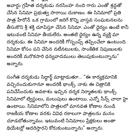
అవార్డు గ్రహీత దర్శకుడు నరసింహ నంది గారు ఎంతో శ్రద్ధతో
చేసిన సినిమా ప్రభుత్వ సారాయి దుకాణం. ఈ సినిమాలో ప్రతి
పాత్ర హీరోనే. ఒక గ్రామంలో జరిగే కొన్ని వాస్తవ సంఘటనలను
తీసుకొని శ్రీ శక్తి చూపిస్తూ చేసిన సినిమా. ఎంతో ధైర్యం ఉంటే కానీ
ఇటువంటి సినిమా తీయలేరు. అంతటి ధైర్యం ఉన్న వ్యక్తి మా
దర్శకుడు. ఈ సినిమా అందరికీ గోస్బంప్స్ తప్పించేలా ఉంటుంది.
సినిమా కోసం పని చేసిన నటీనటులకు, సాంకేతిక నిపుణులకు
అందరికీ మరొకసారి ధన్యవాదములు తెలుపుకుంటున్నాను”
అన్నారు.
సంగీత దర్శకుడు సిద్ధార్థ్ మాట్లాడుతూ… “ఈ కార్యక్రమానికి
వచ్చినందుకుగానూ అందరికీ థాంక్స్. నాకు ఈ చిత్రానికి
పనిచేసేందుకు అవకాశం ఇచ్చిన దర్శక నిర్మాతలకు థాంక్స్.
సినిమాలో ట్విస్టులు, మలుపులు ఉంటాయి. ఎన్నో సీన్స్ చాలా హై
ఉంటాయి. సినిమాలోని పాత్రలలో మానవత కోణాల నుండి
రాజకీయ కోణాల వరకు వివిధ రకాలుగా పాత్రలను మనం
చూడబోతున్నాము. ఇటువంటి సినిమాలు ప్రేక్షకులు అంతా
థియేటర్లో ఆదరిస్తారని కోరుకుంటున్నాను” అన్నారు.