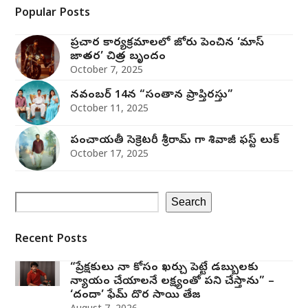
Popular Posts
ప్రచార కార్యక్రమాలలో జోరు పెంచిన ‘మాస్
జాతర’ చిత్ర బృందం
October 7, 2025
నవంబర్ 14న “సంతాన ప్రాప్తిరస్తు”
October 11, 2025
పంచాయతీ సెక్రెటరీ శ్రీరామ్ గా శివాజీ ఫస్ట్ లుక్
October 17, 2025
Search
Recent Posts
“ప్రేక్షకులు నా కోసం ఖర్చు పెట్టే డబ్బులకు
న్యాయం చేయాలనే లక్ష్యంతో పని చేస్తాను” –
‘దందా’ ఫేమ్ దొర సాయి తేజ