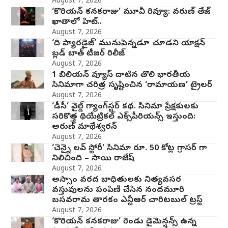
August 7, 2026
‘కొరియన్ కనకరాజు’ మూవీ రివ్యూ: వరుణ్ తేజ్
ఖాతాలో హిట్..
August 7, 2026
‘ది ప్యారడైజ్’ మునుపెన్నడూ చూడని యాక్షన్
బ్లడ్ బాత్ టీజర్ రిలీజ్
August 7, 2026
1 బిలియన్ వ్యూస్ దాటిన తొలి భారతీయ
సినిమాగా చరిత్ర సృష్టించిన ‘రామాయణ’ ట్రైలర్
August 7, 2026
‘డీసీ’ వైల్డ్ గ్యాంగ్‌స్టర్ కథ. సినిమా ప్రేక్షకులకు
సరికొత్త థియేట్రికల్ ఎక్స్‌పీరియన్స్ ఇస్తుంది:
అరుణ్ మాథేశ్వరన్
August 7, 2026
‘చెన్నై లవ్ స్టోరీ’ సినిమా రూ. 50 కోట్ల గ్రాసర్ గా
నిలిచింది – సాయి రాజేష్
August 7, 2026
అస్సాం వరద బాధితులకు నిత్యవసర
వస్తువులను పంపిణీ చేసిన నందమూరి
బసవరామ తారకం ఎన్టీఆర్ చారిటబుల్ ట్రస్ట్
August 7, 2026
‘కొరియన్ కనకరాజు’ రెండు డైమెన్షన్స్ ఉన్న