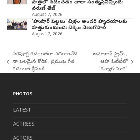
పాత్రలో నటించడం చాలా సంతృప్తినిచ్చింది:
వరుణ్ తేజ్
August 7, 2026
‘హుషార్‌ పిట్టలు’ చిత్రం అందరి హృదయాలకు
హత్తుకుంటుంది: బెక్కెం వేణుగోపాల్‌
August 7, 2026
పరిపూర్ణ రచయితగా ఎదగాలనేది
అమోజాన్ ప్రైమ్ ,
నా బలమైన కోరిక : ప్రముఖ గీత
ఆహా ఓటీటీలో
previous
next
రచయిత శ్రీమణి
“కన్యాకుమారి”
post:
post:
PHOTOS
LATEST
ACTRESS
ACTORS