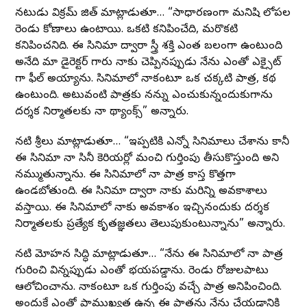
నటుడు విక్రమ్ జిత్ మాట్లాడుతూ… “సాధారణంగా మనిషి లోపల
రెండు కోణాలు ఉంటాయి. ఒకటి కనిపించేది, మరొకటి
కనిపించనిది. ఈ సినిమా ద్వారా స్త్రీ శక్తి ఎంత బలంగా ఉంటుంది
అనేది మా డైరెక్టర్ గారు నాకు చెప్పినప్పుడు నేను ఎంతో ఎక్సైట్
గా ఫీల్ అయ్యాను. సినిమాలో నాకంటూ ఒక చక్కటి పాత్ర, కథ
ఉంటుంది. అటువంటి పాత్రకు నన్ను ఎంచుకున్నందుకుగాను
దర్శక నిర్మాతలకు నా థ్యాంక్స్” అన్నారు.
నటి శ్రీలు మాట్లాడుతూ… “ఇప్పటికి ఎన్నో సినిమాలు చేశాను కానీ
ఈ సినిమా నా సినీ కెరియర్లో మంచి గుర్తింపు తీసుకొస్తుంది అని
నమ్ముతున్నాను. ఈ సినిమాలో నా పాత్ర కాస్త కొత్తగా
ఉండబోతుంది. ఈ సినిమా ద్వారా నాకు మరిన్ని అవకాశాలు
వస్తాయి. ఈ సినిమాలో నాకు అవకాశం ఇచ్చినందుకు దర్శక
నిర్మాతలకు ప్రత్యేక కృతజ్ఞతలు తెలుపుకుంటున్నాను” అన్నారు.
నటి మోహన సిద్ధి మాట్లాడుతూ… “నేను ఈ సినిమాలో నా పాత్ర
గురించి విన్నప్పుడు ఎంతో భయపడ్డాను. రెండు రోజులపాటు
ఆలోచించాను. నాకంటూ ఒక గుర్తింపు వచ్చే పాత్ర అనిపించింది.
అందుకే ఎంతో ప్రాముఖ్యత ఉన్న ఈ పాత్రను నేను చేయడానికి