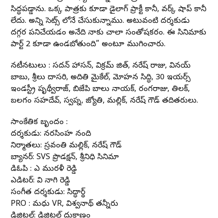
సిద్ధపడ్డాను. ఒక్క పాత్రకు కూడా డైలాగ్ ప్రాక్టీస్ కానీ, వర్క్ షాప్ కానీ
లేదు. అన్ని సెట్స్ లోనే చేసుకున్నాము. అటువంటి దర్శకుడు
దగ్గర పనిచేయడం అనేది నాకు చాలా సంతోషకరం. ఈ సినిమాకు
పార్ట్ 2 కూడా ఉండబోతుంది” అంటూ ముగించారు.
నటీనటులు : సదన్ హాసన్, విక్రమ్ జిత్, నరేష్ రాజు, వినయ్
బాబు, శ్రీలు దాసరి, అదితి మైకేల్, మోహన సిద్ధి, 30 ఇయర్స్
ఇండస్ట్రీ పృథ్వీరాజ్, బిజేపి బాలు నాయక్, రంగరాజు, తిలక్,
బలగం సహదేవ్, స్వప్న, జ్యోతి, మల్లిక్, నరేష్ గౌడ్ తదితరులు.
సాంకేతిక బృందం :
దర్శకుడు: నరసింహ నంది
నిర్మాతలు: స్రవంతి మల్లిక్, నరేష్ గౌడ్
బ్యానర్: SVS ప్రొడక్షన్, శ్రీనిధి సినిమాస్
డిఓపి : ఎస్ మురళీ రెడ్డి
ఎడిటర్: వి నాగి రెడ్డి
సంగీత దర్శకుడు: సిద్ధార్థ్
PRO : మధు VR, విశ్వనాథ్ తన్నీరు
డిజిటల్: డిజిటల్ దుకాణం