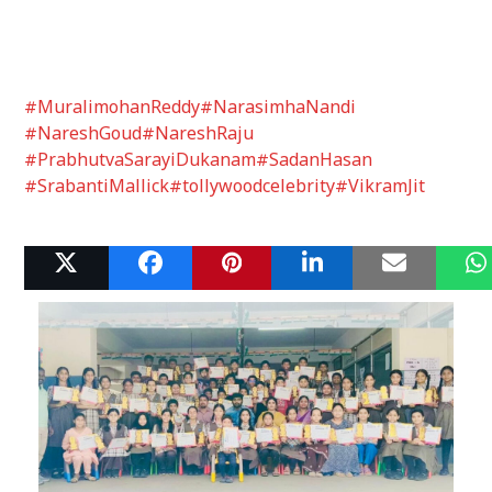
#MuralimohanReddy
#NarasimhaNandi
#NareshGoud
#NareshRaju
#PrabhutvaSarayiDukanam
#SadanHasan
#SrabantiMallick
#tollywoodcelebrity
#VikramJit
Related Posts