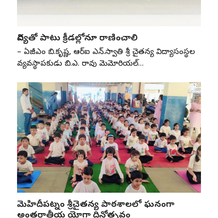
విద్యతో పాటు క్రీడల్లోనూ రాణించాలి
– ఏజీఎం బి.కృష్ణ, ఆర్‌ఐ ఎన్‌.స్వాతి శ్రీ చైతన్య విద్యాసంస్థల
వ్యవస్థాపకుడు బి.ఎస్‌. రావు మెమోరియల్‌…
మెహిదీపట్నం శ్రీచైతన్య పాఠశాలలో ఘనంగా
అంతర్జాతీయ యోగా దినోత్సవం