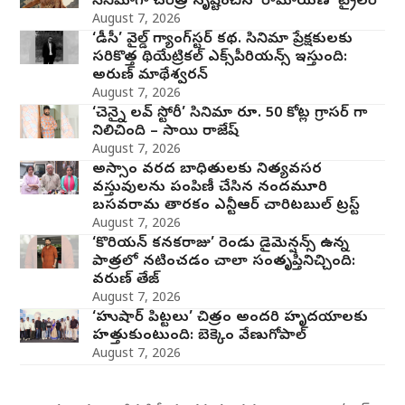
సినిమాగా చరిత్ర సృష్టించిన ‘రామాయణ’ ట్రైలర్
August 7, 2026
‘డీసీ’ వైల్డ్ గ్యాంగ్‌స్టర్ కథ. సినిమా ప్రేక్షకులకు
సరికొత్త థియేట్రికల్ ఎక్స్‌పీరియన్స్ ఇస్తుంది:
అరుణ్ మాథేశ్వరన్
August 7, 2026
‘చెన్నై లవ్ స్టోరీ’ సినిమా రూ. 50 కోట్ల గ్రాసర్ గా
నిలిచింది – సాయి రాజేష్
August 7, 2026
అస్సాం వరద బాధితులకు నిత్యవసర
వస్తువులను పంపిణీ చేసిన నందమూరి
బసవరామ తారకం ఎన్టీఆర్ చారిటబుల్ ట్రస్ట్
August 7, 2026
‘కొరియన్ కనకరాజు’ రెండు డైమెన్షన్స్ ఉన్న
పాత్రలో నటించడం చాలా సంతృప్తినిచ్చింది:
వరుణ్ తేజ్
August 7, 2026
‘హుషార్‌ పిట్టలు’ చిత్రం అందరి హృదయాలకు
హత్తుకుంటుంది: బెక్కెం వేణుగోపాల్‌
August 7, 2026