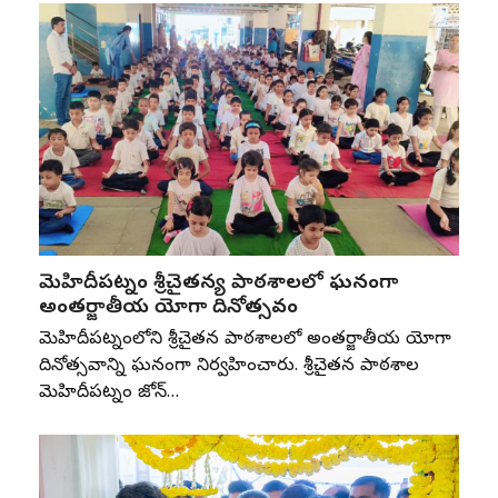
మెహిదీపట్నం శ్రీచైతన్య పాఠశాలలో ఘనంగా
అంతర్జాతీయ యోగా దినోత్సవం
మెహిదీపట్నంలోని శ్రీచైతన్య పాఠశాలలో అంతర్జాతీయ యోగా
దినోత్సవాన్ని ఘనంగా నిర్వహించారు. శ్రీచైతన్య పాఠశాల
మెహిదీపట్నం జోన్‌…