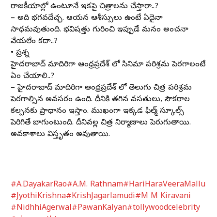
రాజకీయాల్లో ఉంటూనే ఇకపై చిత్రాలను చేస్తారా..?
– అది భగవదేచ్ఛ. ఆయన ఆశీస్సులు ఉంటే ఏదైనా
సాధ్యమవుతుంది. భవిష్యత్తు గురించి ఇప్పుడే మనం అంచనా
వేయలేం కదా..?
• ప్రశ్న
హైదరాబాద్ మాదిరిగా ఆంధ్రప్రదేశ్ లో సినిమా పరిశ్రమ పెరగాలంటే
ఏం చేయాలి..?
– హైదరాబాద్ మాదిరిగా ఆంధ్రప్రదేశ్ లో తెలుగు చిత్ర పరిశ్రమ
పెరగాల్సిన అవసరం ఉంది. దీనికి తగిన వసతులు, సౌకర్యాల
కల్పనకు ప్రాధాన్యం ఇస్తాం. ముఖ్యంగా ఇక్కడ ఫిల్మ్ స్కూల్స్
పెరిగితే బాగుంటుంది. దీనివల్ల చిత్ర నిర్మాణాలు పెరుగుతాయి.
అవకాశాలు విస్తృతం అవుతాయి.
#A.DayakarRao
#A.M. Rathnam
#HariHaraVeeraMallu
#JyothiKrishna
#KrishJagarlamudi
#M M Kiravani
#NidhhiAgerwal
#PawanKalyan
#tollywoodcelebrity