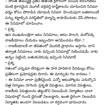
– సొంత తమ్ముణ్ణి సైతం అత్యంత క్రూరంగా చంపిన ఔరంగజేబు
వంటి క్రూరమైన మొగల్ చక్రవర్తి దాష్టీకాలను చూపించిన సినిమా.
ధర్మం కోసం పోరాడిన యోధుడి సినిమా. హిందువుగా బతకాలంటే
పన్ను కట్టాల్సిన పరిస్థితిలో ధర్మాన్ని కాపాడేందుకు చేసే పోరాటం
ఈ సినిమాలో చూపించాం.
• ప్రశ్న
ఉప ముఖ్యమంత్రిగా ఇటు సినిమాలు, అటు పాలన, మరోపక్క
రాజకీయాలు చేయడం ఇబ్బందిగా అనిపించడం లేదా..?
– రాజకీయాలకే నా జీవితంలో మొదటి ప్రాధాన్యం ఇస్తాను. దాని
తర్వాత సినిమాలు. నాకు వచ్చింది సినిమాల్లో నటించడమే. నాకు
అన్నం పెట్టింది, బతుకుదెరువు ఇచ్చింది సినిమాలే.
• ప్రశ్న
గతంలో ఎన్నడూ లేనట్లుగా ఈ సారి హరిహర వీరమల్లు కోసం
ప్రత్యేకంగా ప్రమోషన్లకు దిగారు. ఈ మార్పుకు గల కారణం..?
– ఈ సినిమా చాలా ప్రత్యేకమైంది. ఎన్నో ఆటుపోట్లను ఎదుర్కొని
చిత్ర నిర్మాణం సాగింది. ప్రకృతి విపత్తులు, మానవ విపత్తులు,
రాజకీయ విపత్తులను తట్టుకొని నిలబడింది. నిర్మాతలు చాలా
విషయాల్లో గుండె ధైర్యంతో నిలబడ్డారు. ఇంత ధైర్యంగా నిలబడిన
నిర్మాతకు అండగా నిలబడటం నా కర్తవ్యంగా భావించాను.