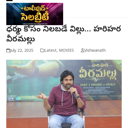
Skip
Open
Close
to
mobile
mobile
content
menu
menu
ధర్మం కోసం నిలబడే విల్లు… హరిహర
వీరమల్లు
July 22, 2025
Latest
,
MOVIES
Vishwanath