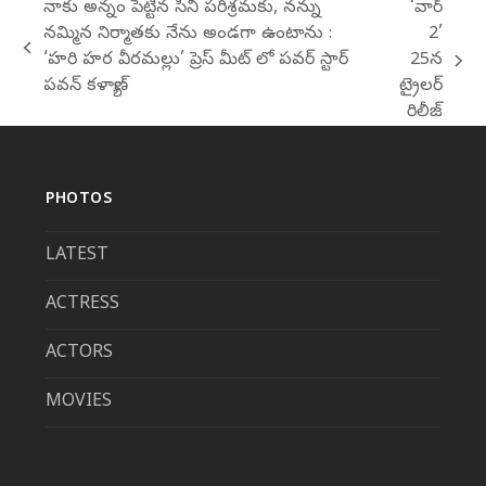
నాకు అన్నం పెట్టిన సినీ పరిశ్రమకు, నన్ను
‘వార్
నమ్మిన నిర్మాతకు నేను అండగా ఉంటాను :
2’
previous
‘హరి హర వీరమల్లు’ ప్రెస్ మీట్ లో పవర్ స్టార్
25న
next
post:
పవన్ కళ్యాణ్
ట్రైలర్
post:
రిలీజ్
PHOTOS
LATEST
ACTRESS
ACTORS
MOVIES