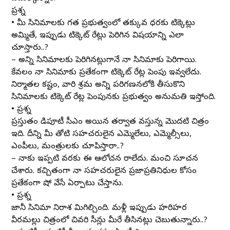
ప్రశ్న
• మీ సినిమాలకు గత ప్రభుత్వంలో తక్కువ ధరకు టిక్కెట్లు
అమ్మితే, ఇప్పుడు టిక్కెట్ రేట్లు పెరిగిన విషయాన్ని ఎలా
చూస్తారు..?
– అన్ని సినిమాలకు పెరిగినట్లుగానే నా సినిమాకు పెరిగాయి.
కేవలం నా సినిమాకు ప్రత్యేకంగా టిక్కెట్ రేట్ల పెంపు ఇవ్వలేదు.
నిర్మాతల కష్టం, వారి శ్రమ అన్ని పరిగణనలోకి తీసుకొని
సినిమాలకు టిక్కెట్ రేట్ల పెంపునకు ప్రభుత్వం అనుమతి ఇస్తోంది.
• ప్రశ్న
ప్రస్తుతం డిప్యూటీ సీఎం అయిన తర్వాత వస్తున్న మొదటి చిత్రం
ఇది. దీన్ని మీ తోటి సహచరులైన ఎమ్మెల్యేలు, ఎమ్మెల్సీలు,
ఎంపీలు, మంత్రులకు చూపిస్తారా..?
– నాకు ఇప్పటి వరకు ఈ ఆలోచన రాలేదు. మంచి సూచన
చేశారు. కచ్చితంగా నా సహచరులైన ప్రజాప్రతినిధుల కోసం
ప్రత్యేకంగా షో వేసే ఏర్పాటు చేస్తాను.
• ప్రశ్న
జానీ సినిమా నిరాశ మిగిల్చింది. మళ్లీ ఇప్పుడు హరిహర
వీరమల్లు చిత్రంలో చివరి సీన్లు మీరే తీసినట్లు చెబుతున్నారు..?