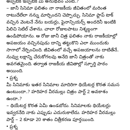
అప్పటికీ ఇప్పటికీ మీ అనుభవం ఏంటీ..?
– జానీ సినిమా ఫలితం నా రాజకీయ జీవితంలో మరింత
రాటుదేలేలా నన్ను మార్చిందని చెప్పొచ్చు. సినిమా ఫ్లాప్ టాక్
వచ్చిన వెంటనే నేను బయ్యర్లు, ఫైనాన్సియర్స్ అందరినీ ఇంటికి
పిలిచి సెటిల్ చేశాను. చాలా రోజులపాటు నిశ్శబ్దంగా
ఉండిపోయాను. ఆ రోజు జానీ చిత్ర ఫలితం నాకు రాజకీయాల్లో
అపజయం వచ్చినపుడు దాన్ని తట్టుకొని ఎలా ముందుకు
సాగాలో నేర్పించింది. జీవితంలో వచ్చే అపజయాలను దాటితేనే..
నువ్వు లక్ష్యాన్ని చేరుకోగలవు అనేది జానీ చిత్రంతో నాకు
అవగతమైంది. తర్వాత రాజకీయ జీవితాల్లో స్ఫూర్తి పాఠం
అయింది.
• ప్రశ్న
మీ సినిమాకు ఇతర సినిమాల మాదిరిగా థియేటర్ల కొరత సమస్య
ఉంటుందా..? హరిహర వీరమల్లు చిత్రం పార్ట్ 2 అవకాశం
ఉందా..?
– థియేటర్ల కొరత ఏమీ ఉండబోదు. సినిమాలకు థియేటర్లు
ఇవ్వరనేది నాకు ఎప్పుడు ఎదురుకాలేదు. హరిహర వీరమల్లు
పార్ట్ – 2 కూడా 20 శాతం చిత్రీకరణ పూర్తయింది.
• ప్రశ్న