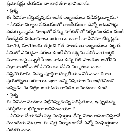
ప్రమోషన్లు చేయడం నా బాధ్యతగా భావించాను.
• ప్రశ్న
ఈ సినిమా చేస్తున్నపుడు అనేక ఇబ్బందులు పడినట్లున్నారు..?
– సినిమా నిర్మాణ సమయంలో రాజకీయంగా ఎన్నో ఆటుపోట్లు
ఎదుర్కొన్నాను. విశాఖలో నన్ను హోటల్ లో నిర్భందించడం వంటి
కీలకమైన పరిణామాలు జరిగాయి. అలాగే నా సినిమా టిక్కెట్లను
రూ.10, రూ.15లకు తగ్గించి గత పాలకులు ఇబ్బందులు పెట్టారు.
సీమలో ఎవరికైనా పగలు ఉంటే చీని చెట్లను నరికి వారి ఆర్థిక
మూలాలపై దెబ్బతీసే అలవాటు ఉన్న గత పాలకుల ఆలోచన
విధానాలతో నాతో సినిమాలు చేసిన నిర్మాతలు చాలా
నష్టపోయారు. నన్ను పూర్తిగా దెబ్బతీయడానికి నానా రకాల
ప్రయత్నాలు జరిగాయి. ఇలా అన్ని విషయాలను అధిగమించి
ఇప్పుడు ఈ చిత్రం బయటకు రావడం ఆనందంగా ఉంది.
• ప్రశ్న
ఈ సినిమా మొదలు పెట్టినప్పుడున్న పరిస్థితులు, ఇప్పుడున్న
పరిస్థితులు భిన్నంగా అనిపించాయా..?
– సినిమా చేయడమే పెద్ద సంఘర్షణ. దీన్ని నిత్యం అనుభవిస్తూనే
ముందుకు వెళతాం. ఈ చిత్ర నిర్మాణంలోనే ఎన్నో సంఘర్షణలు
ఎదుర్కొన్నాం.