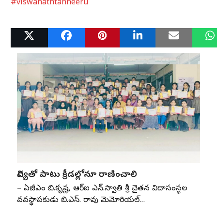
#viswanathtanneeru
Related Posts
విద్యతో పాటు క్రీడల్లోనూ రాణించాలి
– ఏజీఎం బి.కృష్ణ, ఆర్‌ఐ ఎన్‌.స్వాతి శ్రీ చైతన్య విద్యాసంస్థల
వ్యవస్థాపకుడు బి.ఎస్‌. రావు మెమోరియల్‌…