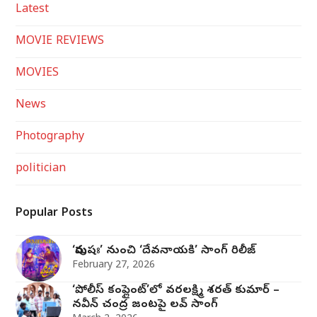
Latest
MOVIE REVIEWS
MOVIES
News
Photography
politician
Popular Posts
‘పురుషః’ నుంచి ‘దేవనాయకి’ సాంగ్‌ రిలీజ్‌
February 27, 2026
‘పోలీస్ కంప్లైంట్’లో వరలక్ష్మి శరత్ కుమార్ –
నవీన్ చంద్ర జంట‌పై ల‌వ్ సాంగ్