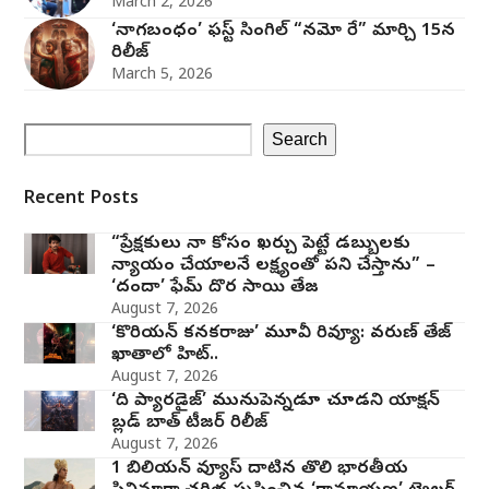
March 2, 2026
‘నాగబంధం’ ఫస్ట్ సింగిల్ “నమో రే” మార్చి 15న
రిలీజ్
March 5, 2026
Search
Recent Posts
“ప్రేక్షకులు నా కోసం ఖర్చు పెట్టే డబ్బులకు
న్యాయం చేయాలనే లక్ష్యంతో పని చేస్తాను” –
‘దందా’ ఫేమ్ దొర సాయి తేజ
August 7, 2026
‘కొరియన్ కనకరాజు’ మూవీ రివ్యూ: వరుణ్ తేజ్
ఖాతాలో హిట్..
August 7, 2026
‘ది ప్యారడైజ్’ మునుపెన్నడూ చూడని యాక్షన్
బ్లడ్ బాత్ టీజర్ రిలీజ్
August 7, 2026
1 బిలియన్ వ్యూస్ దాటిన తొలి భారతీయ