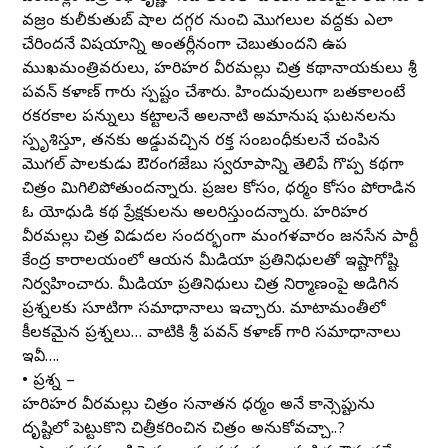
వజ్రం కులీకుతుబ్ షాల దగ్గర నుంచి మొగలుల వద్దకు ఎలా
చేరిందనే విషయాన్ని అంతర్లీనంగా చెబుతుందని ఉప
ముఖ్యమంత్రివర్యులు, హరిహర వీరమల్లు చిత్ర కథానాయకులు శ్రీ
పవన్ కళ్యాణ్ గారు స్పష్టం చేశారు. హిందువులుగా బతకాలంటే
రకరకాల పన్నులు కట్టాలనే అలనాటి అమానుష ఘటనలను
స్పృశిస్తూ, తనకు అడ్డువచ్చిన రక్త సంబంధీకులనే చంపిన
మొగల్ పాలకుడు ఔరంగజేబు స్వరూపాన్ని తెలిపే గొప్ప కథగా
చిత్రం మిగిలిపోతుందన్నారు. ప్రజల కోసం, ధర్మం కోసం పోరాడిన
ఓ యోధుడి కథ ప్రేక్షకులను అలరిస్తుందన్నారు. హరిహర
వీరమల్లు చిత్ర విడుదల సందర్భంగా మంగళవారం జనసేన పార్టీ
కేంద్ర కార్యాలయంలో ఆయన మీడియా ప్రతినిధులతో ఇష్టాగోష్టి
నిర్వహించారు. మీడియా ప్రతినిధులు చిత్ర నిర్మాణంపై అడిగిన
ప్రశ్నలకు సూటిగా సమాధానాలు ఇచ్చారు. మాటామంతీలో
కీలకమైన ప్రశ్నలు… వాటికి శ్రీ పవన్ కళ్యాణ్ గారి సమాధానాలు
ఇవీ….
• ప్రశ్న –
హరిహర వీరమల్లు చిత్రం సనాతన ధర్మం అనే కాన్సెప్టును
దృష్టిలో పెట్టుకొని చిత్రీకరించిన చిత్రం అనుకోవచ్చా..?