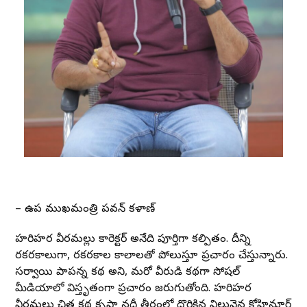
– ఉప ముఖ్యమంత్రి పవన్ కళ్యాణ్
హరిహర వీరమల్లు క్యారెక్టర్ అనేది పూర్తిగా కల్పితం. దీన్ని
రకరకాలుగా, రకరకాల కాలాలతో పోలుస్తూ ప్రచారం చేస్తున్నారు.
సర్వాయి పాపన్న కథ అని, మరో వీరుడి కథగా సోషల్
మీడియాలో విస్తృతంగా ప్రచారం జరుగుతోంది. హరిహర
వీరమల్లు చిత్ర కథ కృష్ణా నదీ తీరంలో దొరికిన విలువైన కోహినూర్