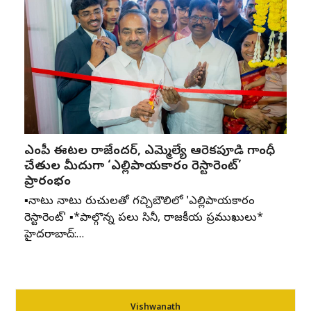
ఎంపీ ఈటల రాజేందర్, ఎమ్మెల్యే ఆరెకపూడి గాంధీ
చేతుల మీదుగా ‘ఎల్లిపాయకారం రెస్టారెంట్’
ప్రారంభం
▪️నాటు నాటు రుచులతో గచ్చిబౌలిలో 'ఎల్లిపాయకారం
రెస్టారెంట్' ▪️*పాల్గొన్న పలు సినీ, రాజకీయ ప్రముఖులు*
హైదరాబాద్:…
Vishwanath