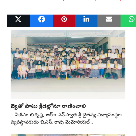
Related Posts
విద్యతో పాటు క్రీడల్లోనూ రాణించాలి
– ఏజీఎం బి.కృష్ణ, ఆర్‌ఐ ఎన్‌.స్వాతి శ్రీ చైతన్య విద్యాసంస్థల
వ్యవస్థాపకుడు బి.ఎస్‌. రావు మెమోరియల్‌…