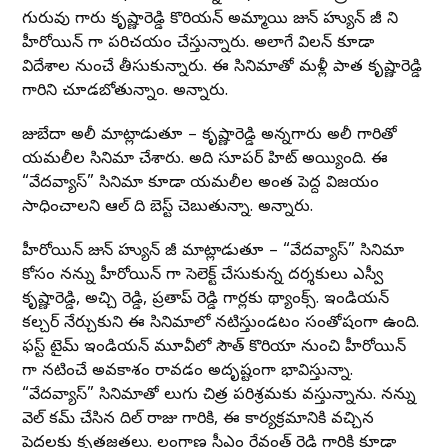
గురువు గారు కృష్ణారెడ్డి కొరియన్ అమ్మాయి జున్ హ్యున్ జీ ని
హీరోయిన్ గా పరిచయం చేస్తున్నారు. అలాగే విలన్ కూడా
విదేశాల నుంచే తీసుకున్నారు. ఈ సినిమాతో మళ్లీ పాత కృష్ణారెడ్డి
గారిని చూడబోతున్నాం. అన్నారు.
జుబేదా అలీ మాట్లాడుతూ – కృష్ణారెడ్డి అన్నగారు అలీ గారితో
యమలీల సినిమా చేశారు. అది సూపర్ హిట్ అయ్యింది. ఈ
“వేదవ్యాస్” సినిమా కూడా యమలీల అంత పెద్ద విజయం
సాధించాలని ఆల్ ది బెస్ట్ చెబుతున్నా. అన్నారు.
హీరోయిన్ జున్ హ్యున్ జీ మాట్లాడుతూ – “వేదవ్యాస్” సినిమా
కోసం నన్ను హీరోయిన్ గా సెలెక్ట్ చేసుకున్న దర్శకులు ఎస్వీ
కృష్ణారెడ్డి, అచ్చి రెడ్డి, ప్రతాప్ రెడ్డి గార్లకు థ్యాంక్స్. ఇండియన్
కల్చర్ నేర్చుకుని ఈ సినిమాలో నటిస్తుండటం సంతోషంగా ఉంది.
ఫస్ట్ టైమ్ ఇండియన్ మూవీలో సౌత్ కొరియా నుంచి హీరోయిన్
గా నటించే అవకాశం రావడం అదృష్టంగా భావిస్తున్నా.
“వేదవ్యాస్” సినిమాతో తెలుగు చిత్ర పరిశ్రమకు వస్తున్నాను. నన్ను
వెల్ కమ్ చేసిన దిల్ రాజు గారికి, ఈ కార్యక్రమానికి వచ్చిన
పెద్దలకు కృతజ్ఞతలు. తెలంగాణ సీఎం రేవంత్ రెడ్డి గారికి కూడా