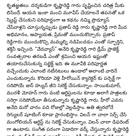
కృతజ్ఞతలు. దర్శకుడిగా కృష్ణారెడ్డి గారు సృష్టించిన చరిత్ర మీకు
తెలిసిందే. ఆయన ఇంకా మంచి మూవీస్ చేయాలనే తపనతో ఒక
స్క్రిప్ట్ చేసుకుని పరిపూర్ణంగా ఆ కథను నమ్మి ప్రొడ్యూస్
చేసేవాళ్లని చూస్తున్నప్పుడు ప్రతాప్ రెడ్డి గారు కృష్ణారెడ్డి గారి మీద
అభిమానం, ఆప్యాయత, ప్రేమతో ముందుకొచ్చారు. ప్రతాప్
రెడ్డిగారు ముందుకొచ్చి మమ్మల్ని నడిపించడం ఎంతో స్ఫూర్తిని,
శక్తినీ ఇచ్చింది. “వేదవ్యాస్” అనేది కృష్ణారెడ్డి గారి డ్రీమ్ ప్రాజెక్ట్.
సంవత్సరాల తరబడీ ఎంతో శ్రమించి ఆయన ఇష్టంతో
తయారుచేసుకున్న సబ్జెక్ట్ ఇది. ఈ మూవీకి పరిపూర్ణత
వచ్చేందుకు ఎలాంటి నటీనటులు ఉండాలో అలాంటి వారినే
ఎంచుకున్నారు. కొరియా వెళ్లి హీరోయిన్ క్యారెక్టర్ కు పర్పెక్ట్ గా
సరిపోయే జున్ హ్యున్ జీని సెలెక్ట్ చేసుకున్నాం. సాయికుమార్,
మురళీ మోహన్ గారు వంటి ఆర్టిస్టులను కూడా అలాగే పాత్రలకు
సరిగ్గా సరిపోయేలా తీసుకున్నారు కృష్ణారెడ్డి గారు. హీరో ఎవరు
అనేది మరో వారం పది రోజుల్లో వెల్లడిస్తాం. అతి త్వరలోనే
రెగ్యులర్ షూటింగ్ కూడా ప్రారంభిస్తాం. విలన్ గా చాలా సెర్చ్ చేసి
మంగోలియన్ ఆర్టిస్ట్ ను సెలెక్ట్ చేసుకున్నాం. విలన్ చాలా డిఫరెంట్
గా ఉంటారు. సంగీత పరంగా ఏడాదిగా వర్క్ చేస్తున్నారు కృష్ణారెడ్డి