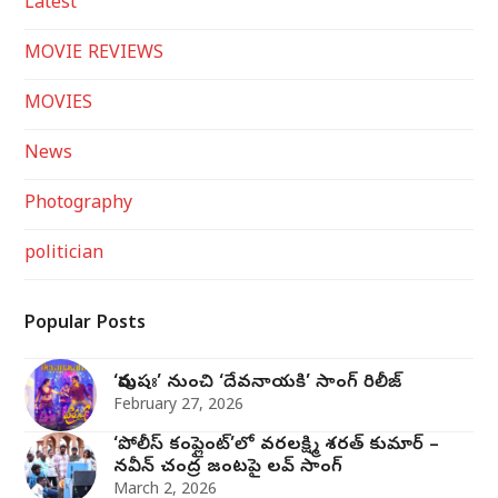
Latest
MOVIE REVIEWS
MOVIES
News
Photography
politician
Popular Posts
‘పురుషః’ నుంచి ‘దేవనాయకి’ సాంగ్‌ రిలీజ్‌
February 27, 2026
‘పోలీస్ కంప్లైంట్’లో వరలక్ష్మి శరత్ కుమార్ –
నవీన్ చంద్ర జంట‌పై ల‌వ్ సాంగ్
March 2, 2026