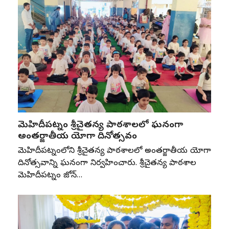
మెహిదీపట్నం శ్రీచైతన్య పాఠశాలలో ఘనంగా
అంతర్జాతీయ యోగా దినోత్సవం
మెహిదీపట్నంలోని శ్రీచైతన్య పాఠశాలలో అంతర్జాతీయ యోగా
దినోత్సవాన్ని ఘనంగా నిర్వహించారు. శ్రీచైతన్య పాఠశాల
మెహిదీపట్నం జోన్‌…