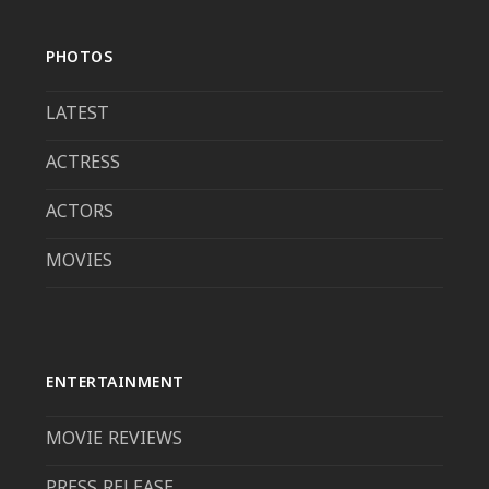
PHOTOS
LATEST
ACTRESS
ACTORS
MOVIES
ENTERTAINMENT
MOVIE REVIEWS