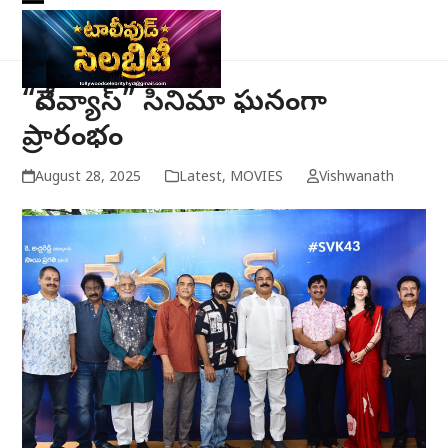
Skip
Open
Close
to
mobile
mobile
content
menu
menu
“వేదవ్యాస్” సినిమా ఘనంగా
ప్రారంభం
August 28, 2025
Latest
,
MOVIES
Vishwanath