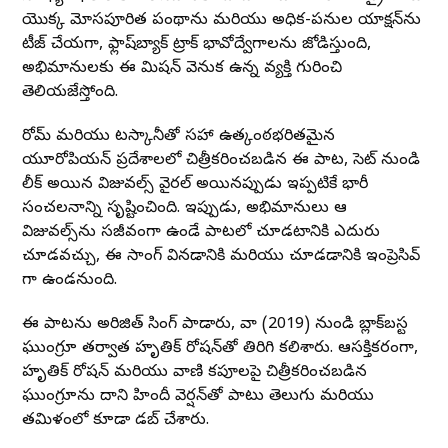
యొక్క మోసపూరిత పంథాను మరియు అధిక-పనుల యాక్షన్‌ను
టీజ్ చేయగా, ఫ్లాష్‌బ్యాక్ ట్రాక్ భావోద్వేగాలను జోడిస్తుంది,
అభిమానులకు ఈ మిషన్ వెనుక ఉన్న వ్యక్తి గురించి
తెలియజేస్తోంది.
రోమ్ మరియు టస్కానీతో సహా ఉత్కంఠభరితమైన
యూరోపియన్ ప్రదేశాలలో చిత్రీకరించబడిన ఈ పాట, సెట్ నుండి
లీక్ అయిన విజువల్స్ వైరల్ అయినప్పుడు ఇప్పటికే భారీ
సంచలనాన్ని సృష్టించింది. ఇప్పుడు, అభిమానులు ఆ
విజువల్స్‌ను సజీవంగా ఉండే పాటలో చూడటానికి ఎదురు
చూడవచ్చు, ఈ సాంగ్ వినడానికి మరియు చూడడానికి ఇంప్రెసివ్
గా ఉండనుంది.
ఈ పాటను అరిజిత్ సింగ్ పాడారు, వార్ (2019) నుండి బ్లాక్‌బస్టర్
ఘుంగ్రూ తర్వాత హృతిక్ రోషన్‌తో తిరిగి కలిశారు. ఆసక్తికరంగా,
హృతిక్ రోషన్ మరియు వాణి కపూర్‌లపై చిత్రీకరించబడిన
ఘుంగ్రూను దాని హిందీ వెర్షన్‌తో పాటు తెలుగు మరియు
తమిళంలో కూడా డబ్ చేశారు.