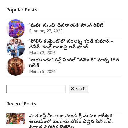
Popular Posts
‘పురుషః’ నుంచి ‘దేవనాయకి’ సాంగ్‌ రిలీజ్‌
February 27, 2026
‘పోలీస్ కంప్లైంట్’లో వరలక్ష్మి శరత్ కుమార్ –
నవీన్ చంద్ర జంట‌పై ల‌వ్ సాంగ్
March 2, 2026
‘నాగబంధం’ ఫస్ట్ సింగిల్ “నమో రే” మార్చి 15న
రిలీజ్
March 5, 2026
Search
Recent Posts
పాతబస్తీ మీరాలం మండి శ్రీ మహంకాళేశ్వర
ఆలయంలో బంగారు బోనం ఎత్తిన సినీ నటి,
నిర్మాత నిహారిక కొణిదెల