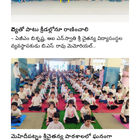
విద్యతో పాటు క్రీడల్లోనూ రాణించాలి
– ఏజీఎం బి.కృష్ణ, ఆర్‌ఐ ఎన్‌.స్వాతి శ్రీ చైతన్య విద్యాసంస్థల
వ్యవస్థాపకుడు బి.ఎస్‌. రావు మెమోరియల్‌…
మెహిదీపట్నం శ్రీచైతన్య పాఠశాలలో ఘనంగా