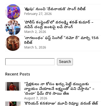
‘పురుషః’ నుంచి ‘దేవనాయకి’ సాంగ్‌ రిలీజ్‌
February 27, 2026
‘పోలీస్ కంప్లైంట్’లో వరలక్ష్మి శరత్ కుమార్ –
నవీన్ చంద్ర జంట‌పై ల‌వ్ సాంగ్
March 2, 2026
‘నాగబంధం’ ఫస్ట్ సింగిల్ “నమో రే” మార్చి 15న
రిలీజ్
March 5, 2026
Search
Recent Posts
“ప్రేక్షకులు నా కోసం ఖర్చు పెట్టే డబ్బులకు
న్యాయం చేయాలనే లక్ష్యంతో పని చేస్తాను” –
‘దందా’ ఫేమ్ దొర సాయి తేజ
August 7, 2026
‘కొరియన్ కనకరాజు’ మూవీ రివ్యూ: వరుణ్ తేజ్