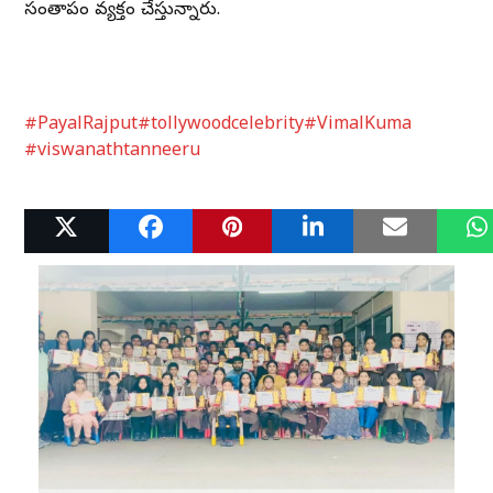
సంతాపం వ్యక్తం చేస్తున్నారు.
#PayalRajput
#tollywoodcelebrity
#VimalKuma
#viswanathtanneeru
Related Posts