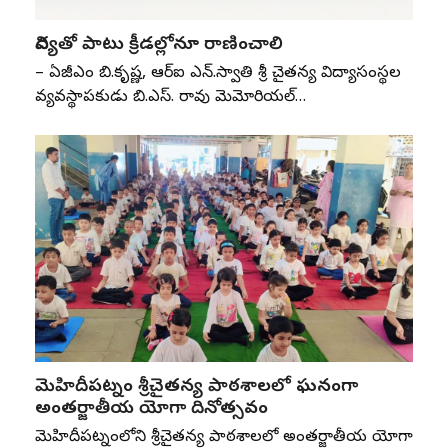
విద్యతో పాటు క్రీడల్లోనూ రాణించాలి
– ఏజీఎం బి.కృష్ణ, ఆర్‌ఐ ఎన్‌.స్వాతి శ్రీ చైతన్య విద్యాసంస్థల
వ్యవస్థాపకుడు బి.ఎస్‌. రావు మెమోరియల్‌…
మెహిదీపట్నం శ్రీచైతన్య పాఠశాలలో ఘనంగా
అంతర్జాతీయ యోగా దినోత్సవం
మెహిదీపట్నంలోని శ్రీచైతన్య పాఠశాలలో అంతర్జాతీయ యోగా