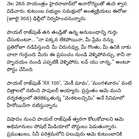
నెల 28న సాయంత్రం హైద‌రాబాద్‌లో అనారోగ్యంతో తుది శ్వాస
విడిచారు. కుటుంబ సభ్యుల సమక్షంలో అంత్యక్రియలు ఈరోజు
(జూలై 30న) ఢిల్లీలో నిర్వహించనున్నారు.
పాయ‌ల్ రాజ్‌పుత్ త‌న తండ్రితో ఉన్న అనుబంధాన్ని గుర్తు
చేసుకుంటూ… ”నా పక్కన లేకపోయినా, మీ ప్రేమ నన్ను
ప్రతిరోజూ నడిపిస్తుంది. మీ చిరునవ్వు, మీ గొంతు, మీ ఉనికి నాకు
చాలా గుర్తుంది. మీరు ఈ ప్రపంచం నుండి వెళ్ళిపోవచ్చు, కానీ నా
హృదయం నుండి ఎప్పటికీ వెళ్ళిపోరు. లవ్ యు నాన్న..” అంటూ
పోస్టు చేసింది.
పాయల్ రాజ్‌పుత్ ‘RX 100’, ‘వెంకీ మామ’, ‘మంగళవారం’ వంటి
చిత్రాలలో నటించి పాపుల‌ర్ అయ్యారు. ప్రస్తుతం ఆమె ముని
దర్శకత్వంలో తెరకెక్కుతున్న “వెంకటలచ్చిమి” అనే సినిమాలో
హీరోయిన్‌గా నటిస్తున్నారు.
విషాదం నుంచి పాయల్ రాజ్‌పుత్ త్వరగా కోలుకోవాలని ఆమె
అభిమానులు సోష‌ల్ మీడియాలో పోస్టులు పెడుతున్నారు.
ప్రముఖులు, సినీ పరిశ్రమలోని పలువురు ఆమె కుటుంబానికి