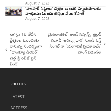
August 7, 2026
‘హుషార్‌ పిట్టలు’ చిత్రం అందరి హృదయాలకు
హత్తుకుంటుంది: బెక్కెం వేణుగోపాల్‌
August 7, 2026
ఆగస్టు 1వ తేదీన
మైథలాజికల్ అండ్ సస్పెన్స్ థ్రిల్లర్
ప్రేక్షకుల ముందుకు
మూవీ ‘అరణ్య ధార’ నుండి ఫస్ట్
next
రానున్న సందర్భంగా
సింగిల్ గా ‘యుగానికే ప్రయాణమే’
previous
post:
“థాంక్యూ డియర్”
సాంగ్ విడుదల
post:
చిత్ర ప్రీ రిలీజ్ ప్రెస్
మీట్
PHOTOS
LATEST
ACTRESS