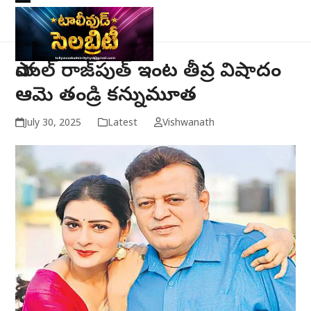
Skip
Open
Close
to
mobile
mobile
content
menu
menu
పాయల్ రాజ్‌పుత్ ఇంట తీవ్ర‌ విషాదం
ఆమె తండ్రి క‌న్నుమూత‌
July 30, 2025
Latest
Vishwanath