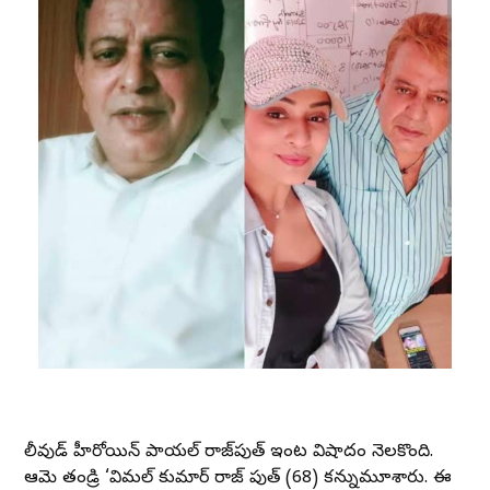
టాలీవుడ్ హీరోయిన్ పాయల్ రాజ్‌పుత్ ఇంట విషాదం నెల‌కొంది.
ఆమె తండ్రి ‘విమల్ కుమార్ రాజ్ పుత్ (68) కన్నుమూశారు. ఈ