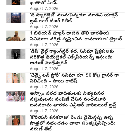
ఖాతాలో హిట్..
August 7, 2026
‘ది ప్యారడైజ్’ మునుపెన్నడూ చూడని యాక్షన్
బ్లడ్ బాత్ టీజర్ రిలీజ్
August 7, 2026
1 బిలియన్ వ్యూస్ దాటిన తొలి భారతీయ
సినిమాగా చరిత్ర సృష్టించిన ‘రామాయణ’ ట్రైలర్
August 7, 2026
‘డీసీ’ వైల్డ్ గ్యాంగ్‌స్టర్ కథ. సినిమా ప్రేక్షకులకు
సరికొత్త థియేట్రికల్ ఎక్స్‌పీరియన్స్ ఇస్తుంది:
అరుణ్ మాథేశ్వరన్
August 7, 2026
‘చెన్నై లవ్ స్టోరీ’ సినిమా రూ. 50 కోట్ల గ్రాసర్ గా
నిలిచింది – సాయి రాజేష్
August 7, 2026
అస్సాం వరద బాధితులకు నిత్యవసర
వస్తువులను పంపిణీ చేసిన నందమూరి
బసవరామ తారకం ఎన్టీఆర్ చారిటబుల్ ట్రస్ట్
August 7, 2026
‘కొరియన్ కనకరాజు’ రెండు డైమెన్షన్స్ ఉన్న
పాత్రలో నటించడం చాలా సంతృప్తినిచ్చింది:
వరుణ్ తేజ్