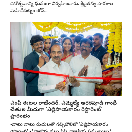
దినోత్సవాన్ని ఘనంగా నిర్వహించారు. శ్రీచైతన్య పాఠశాల
మెహిదీపట్నం జోన్‌…
ఎంపీ ఈటల రాజేందర్, ఎమ్మెల్యే ఆరెకపూడి గాంధీ
చేతుల మీదుగా ‘ఎల్లిపాయకారం రెస్టారెంట్’
ప్రారంభం
▪️నాటు నాటు రుచులతో గచ్చిబౌలిలో 'ఎల్లిపాయకారం
రెస్టారెంట్' ▪️*పాల్గొన్న పలు సినీ, రాజకీయ ప్రముఖులు*