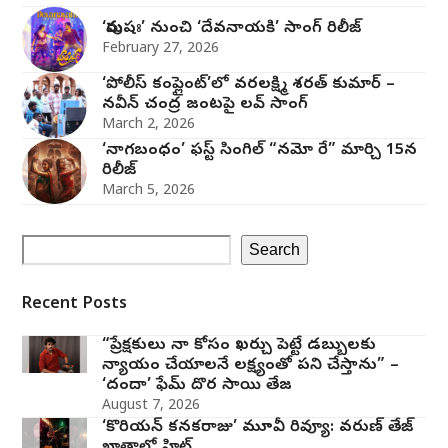
‘పురుషః’ నుంచి ‘దేవనాయకి’ సాంగ్‌ రిలీజ్‌
February 27, 2026
‘పోలీస్ కంప్లైంట్’లో వరలక్ష్మి శరత్ కుమార్ –
నవీన్ చంద్ర జంట‌పై ల‌వ్ సాంగ్
March 2, 2026
‘నాగబంధం’ ఫస్ట్ సింగిల్ “నమో రే” మార్చి 15న
రిలీజ్
March 5, 2026
Search
Recent Posts
“ప్రేక్షకులు నా కోసం ఖర్చు పెట్టే డబ్బులకు
న్యాయం చేయాలనే లక్ష్యంతో పని చేస్తాను” –
‘దందా’ ఫేమ్ దొర సాయి తేజ
August 7, 2026
‘కొరియన్ కనకరాజు’ మూవీ రివ్యూ: వరుణ్ తేజ్