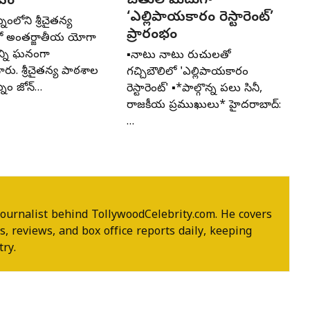
చేతుల మీదుగా
సవం
‘ఎల్లిపాయకారం రెస్టారెంట్’
ంలోని శ్రీచైతన్య
ప్రారంభం
ో అంతర్జాతీయ యోగా
న్ని ఘనంగా
▪️నాటు నాటు రుచులతో
ారు. శ్రీచైతన్య పాఠశాల
గచ్చిబౌలిలో 'ఎల్లిపాయకారం
నం జోన్‌…
రెస్టారెంట్' ▪️*పాల్గొన్న పలు సినీ,
రాజకీయ ప్రముఖులు* హైదరాబాద్:
…
ournalist behind TollywoodCelebrity.com. He covers
, reviews, and box office reports daily, keeping
try.