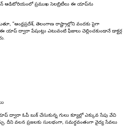
‌ఎన్ ఆడిటోరియంలో ప్రముఖ సెలబ్రిటీలు ఈ యాప్‌ను
ూ, “ఆంధ్రప్రదేశ్, తెలంగాణ రాష్ట్రాల్లోని వందకు పైగా
 యాప్ ద్వారా పేషంట్లు ఎటువంటి ఫీజులు చెల్లించకుండానే డాక్టర్ల
రు.
లు
్ ద్వారా ఓపీ బుక్ చేసుకున్న రోగులు క్యూల్లో ఎక్కువ సేపు వేచి
చు. దీని వలన ప్రజలకు సులభంగా, సమర్థవంతంగా వైద్య సేవలు