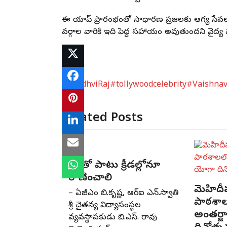
ఈ యాప్ ప్రారంభంతో సాధారణ ప్రజలకు ఆరోగ్య సే
వర్గాల వారికి ఇది పెద్ద సహాయం అవుతుందని వైద్య వ
#PrudhviRaj
#tollywoodcelebrity
#Vaishnav
Related Posts
విద్యతో పాటు క్రీడల్లోనూ
రాణించాలి
మెహిదీప
– ఏజీఎం బి.కృష్ణ, ఆర్‌ఐ ఎన్‌.స్వాతి
పాఠశా
శ్రీ చైతన్య విద్యాసంస్థల
అంతర్
వ్యవస్థాపకుడు బి.ఎస్‌. రావు