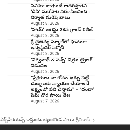
August 8, 2026
సినిమా బాగుంటే ఆదరిస్తారని
‘డిసి’ మరోసారి నిరూపించింది :
నిర్మాత సురేష్ బాబు
August 8, 2026
‘హాయ్’ ఆగస్టు 28న గ్రాండ్ రిలీజ్
August 8, 2026
శ్రీ చైతన్య స్కూల్‌లో ఘనంగా
ఇన్వెస్టిచర్‌ సెర్మొనీ
August 8, 2026
‘విశ్వనాథ్ & సన్స్’ చిత్రం ట్రైలర్
విడుదల
August 8, 2026
“ప్రేక్షకులు నా కోసం ఖర్చు పెట్టే
డబ్బులకు న్యాయం చేయాలనే
లక్ష్యంతో పని చేస్తాను” – ‘దందా’
ఫేమ్ దొర సాయి తేజ
August 7, 2026
 ఎక్స్‌పీరియెన్స్ ఇస్తుంది: బెల్లంకొండ సాయి శ్రీనివాస్