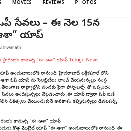
S
MOVIES
REVIEWS
PHOTOS
ఓపీ సేవలు – ఈ నెల 15న
-ఆశా” యాప్
Vishwanath
యాప్ అందుబాటులోకి రానుంది. హైద‌రాబాద్ ల‌క్డీక‌పూల్ లోని
ఓపీ యాప్ ను సెల‌బ్రిటీలు లాంచ్ చేయ‌నున్న‌ట్లు సంస్థ
తెలంగాణ రాష్ట్రాల్లోని వంద‌కు పైగా హాస్పిట‌ల్స్ తో ఒప్పందం
ేవ‌లు అందిస్తున్న‌ట్లు వెల్ల‌డించారు .ఈ యాప్ ద్వారా ఓపీ బుక్
సి చికిత్స‌లు చేయించుకునే అవ‌కాశం క‌ల్పిస్తున్న‌ట్లు డెవలపర్స్
్రారంభం కానున్న “ఈ-ఆశా” యాప్
చేందుకు కొత్త మొబైల్ యాప్ “ఈ-ఆశా” అందుబాటులోకి రానుంది. ఈ