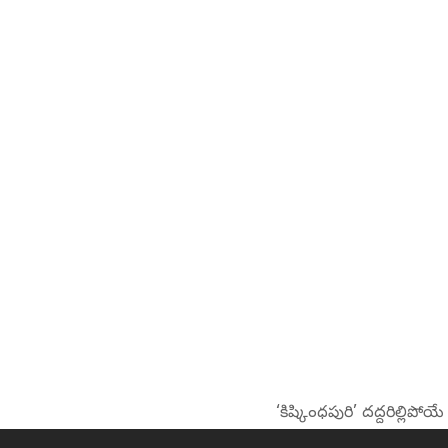
‘కిష్కింధపురి’ దద్దరిల్లిపోయే
next