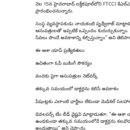
నెల 15న హైదరాబాద్ లక్డీకపూల్‌లోని FTCCI కేఎల్
ప్రారంభించనున్నారు.
సంస్థ వ్యవస్థాపకుడు నాయకంటి పృథ్వీరాజ్ మాట్లాడుత
ఆసుపత్రులతో ఇప్పటికే ఒప్పందం కుదుర్చుకున్నాం. ఈ
సేవలు పొందే అవకాశాన్ని కల్పిస్తున్నాం” అని తెలిపా
ఈ-ఆశా యాప్ ప్రత్యేకతలు:
ఉచితంగా ఓపీ బుకింగ్ సౌకర్యం
వందకు పైగా ఆసుపత్రుల నెట్‌వర్క్
తక్కువ సమయంలో డాక్టర్లను కలిసే అవకాశం
పేషంట్లకు ఎలాంటి ఛార్జీలు లేకుండా మెడికల్ సలహా
డెవలపర్స్ టీం లీడ్ వైష్ణవి మాట్లాడుతూ, “ఈ-ఆశా యాప
ఉండకుండా తక్కువ సమయంలోనే డాక్టర్లను కలవొచ్
అందుతాయి” అని చెప్పారు.