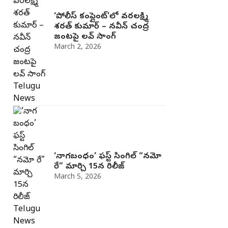
‘పోలీస్ కంప్లైంట్’లో వరలక్ష్మి
శరత్ కుమార్ – నవీన్ చంద్ర
జంట‌పై ల‌వ్ సాంగ్
March 2, 2026
‘నాగబంధం’ ఫస్ట్ సింగిల్ “నమో
రే” మార్చి 15న రిలీజ్
March 5, 2026