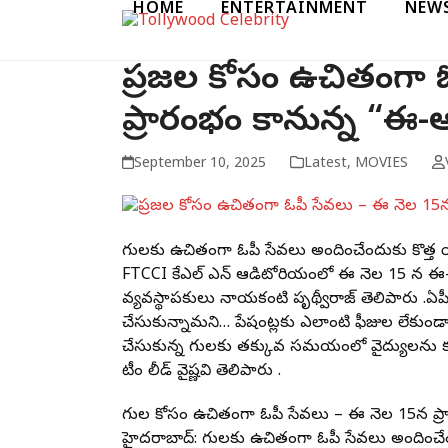
HOME
ENTERTAINMENT
NEW
Skip
to
content
ప్రజల కోసం ఉచితంగా 
ప్రారంభం కానున్న “ఈ
September 10, 2025
Latest
,
MOVIES
రోగుల‌కు ఉచితంగా ఓపీ సేవ‌లు అందించేందుకు కొత్త 
FTCCI కేఎల్ ఎన్ ఆడిటోరియంలో ఈ నెల 15 న ఈ-ఆశా 
వ్య‌వ‌స్థాప‌కులు నాయకంటి పృథ్వీరాజ్ తెలిపారు .ఏపీ,
చేసుకున్నామ‌ని… పేషంట్ల‌కు ఎలాంటి ఫీజుల లేకుండా స
చేసుకున్న రోగుల‌కు త‌క్కువ స‌మ‌యంలో వైద్యులను క‌లి
టీం లీడ్ వైష్ణ‌వి తెలిపారు .
రోగుల కోసం ఉచితంగా ఓపీ సేవలు – ఈ నెల 15న ప
హైదరాబాద్: రోగుల‌కు ఉచితంగా ఓపీ సేవలు అందిం