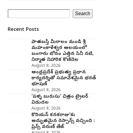
Search
Recent Posts
పాతబస్తీ మీరాలం మండి శ్రీ
మహంకాళేశ్వర ఆలయంలో
బంగారు బోనం ఎత్తిన సినీ నటి,
నిర్మాత నిహారిక కొణిదెల
August 8, 2026
ఆంధ్రప్రదేశ్ ప్రభుత్వ ప్రధాన
కార్యదర్శితో సమావేశమైన భరత్
భూషణ్
August 8, 2026
‘పళ్ళ బురుసు’ చిత్రం ట్రైలర్
విడుదల
August 8, 2026
కొరియన్ కనకరాజు’కు
అద్భుతమైన రెస్పాన్స్ వచ్చింది :
ప్రిన్స్ వరుణ్ తేజ్