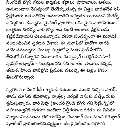
సింగరేణి బొగ్గు గనుల కార్మికుల కష్టాలు, పోరాటాలు, ఆశలు,
అనుబంధాల నేపథ్యంలో తెరకెక్కుతున్న ఈ చిత్రం భారతదేశ సినీ
ప్రేక్షకులకు ఒక సరికొత్త అనుభూతిని ఇవ్వడం ఖాయమని మేకర్స్
నమ్మకంగా ఉన్నారు. మైనింగ్ ప్రాంతాల కఠినమైన వాతావరణం,
కార్మికుల దినచర్య, వారి త్యాగాలు వంటి అంశాలు ప్రేక్షకులను
కట్టిపడేస్తాయని చెబుతున్నారు. దసరా సందర్భంగా ఈ మూవీకి
సంబంధించిన ప్రకటన చేశారు. ఈ మూవీలో హీరోగా సాగర్
నటించనున్నారు. ముఖ్య పాత్రలో ప్రముఖ స్టార్ హీరోని
తీసుకోబోతోన్నారని సమాచారం. ఈ స్పెషల్ కారెక్టర్‌ సినిమాకే
స్పెషల్ అట్రాక్షన్‌గా నిలుస్తుందని సమాచారం. తెలుగు, కన్నడ,
తమిళ, హిందీ భాషల్లోని ప్రముఖ నటుల్ని ఈ చిత్రం కోసం
తీసుకోనున్నారు.
స్వతాహాగా సింగరేణి కార్మికుడి కుటుంబం నుంచి వచ్చిన సాగర్..
తాను చూసిన జీవితాల్ని, పాత్రల్ని తెరపైకి తీసుకు వచ్చేందుకు
శ్రమిస్తున్నారు. భారీ సెట్స్‌ (అండర్ గ్రౌండ్ బొగ్గు గని సెట్టింగ్స్‌)లో
సహజత్వానికి దగ్గరగా ఉండేలా చిత్రీకరణ జరగడం ఈ సినిమా
నిర్మాణ విలువలను తెలియజేస్తుంది. నవంబర్ నెల నుంచి రెగ్యులర్
షూటింగ్ ప్రారంభించనున్నట్టుగా టీం ప్రకటించింది. చిత్రానికి