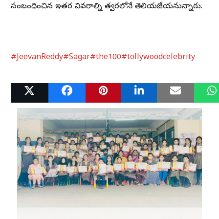
సంబంధించిన ఇతర వివరాల్ని త్వరలోనే తెలియజేయనున్నారు.
#JeevanReddy
#Sagar
#the100
#tollywoodcelebrity
Related Posts