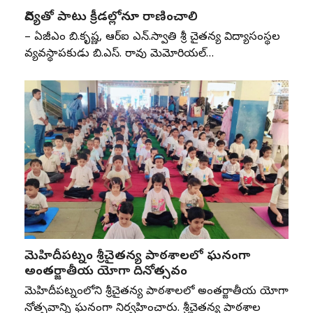
విద్యతో పాటు క్రీడల్లోనూ రాణించాలి
– ఏజీఎం బి.కృష్ణ, ఆర్‌ఐ ఎన్‌.స్వాతి శ్రీ చైతన్య విద్యాసంస్థల
వ్యవస్థాపకుడు బి.ఎస్‌. రావు మెమోరియల్‌…
మెహిదీపట్నం శ్రీచైతన్య పాఠశాలలో ఘనంగా
అంతర్జాతీయ యోగా దినోత్సవం
మెహిదీపట్నంలోని శ్రీచైతన్య పాఠశాలలో అంతర్జాతీయ యోగా
దినోత్సవాన్ని ఘనంగా నిర్వహించారు. శ్రీచైతన్య పాఠశాల