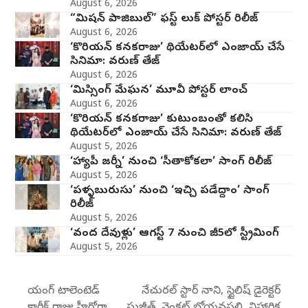
August 6, 2026
“మిషన్ పాజిబుల్” ఫస్ట్ లుక్ పోస్టర్ రిలీజ్
August 6, 2026
‘కొరియన్ కనకరాజు’ థియేటర్‌లో ఎంజాయ్ చేసే
సినిమా: వరుణ్ తేజ్
August 6, 2026
‘మిస్సింగ్ మేఘన’ మూవీ పోస్టర్ లాంచ్
August 6, 2026
‘కొరియన్ కనకరాజు’ కుటుంబంతో కలిసి
థియేటర్‌లో ఎంజాయ్ చేసే సినిమా: వరుణ్ తేజ్
August 5, 2026
‘హ్యాపీ జర్నీ’ నుంచి ‘సీతాకోకలా’ సాంగ్ రిలీజ్
August 5, 2026
‘పళ్ళబురుసు’ నుంచి ‘ఇచ్చి పడేద్దాం’ సాంగ్
రిలీజ్
August 5, 2026
‘వంద దేవుళ్లు’ ఆగస్ట్ 7 నుంచి జీ5లో స్ట్రీమింగ్
August 5, 2026
యంగ్ టాలెంటెడ్
నేచురల్ స్టార్ నాని, స్టైలిష్ డైరెక్టర్