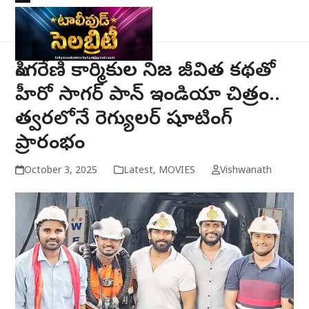
Skip
Open
Close
to
mobile
mobile
content
menu
menu
సింగరేణి కార్మికుల నిజ జీవిత కథతో
హీరో సాగర్ పాన్ ఇండియా చిత్రం..
త్వరలోనే రెగ్యులర్ షూటింగ్
ప్రారంభం
October 3, 2025
Latest
,
MOVIES
Vishwanath