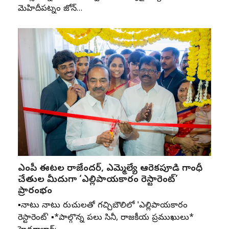
మెహిదీపట్నం జోన్‌…
ఎంపీ ఈటల రాజేందర్, ఎమ్మెల్యే ఆరెకపూడి గాంధీ
చేతుల మీదుగా ‘ఎల్లిపాయకారం రెస్టారెంట్’
ప్రారంభం
▪️నాటు నాటు రుచులతో గచ్చిబౌలిలో 'ఎల్లిపాయకారం
రెస్టారెంట్' ▪️*పాల్గొన్న పలు సినీ, రాజకీయ ప్రముఖులు*