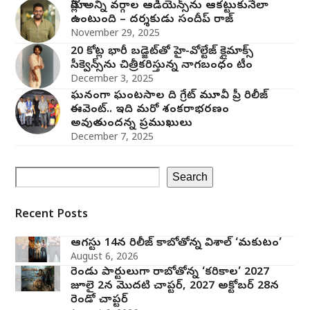
మోగ్లీ’ అన్ని వర్గాల ఆడియెన్స్‌ను ఆకట్టుకునేలా
ఉంటుంది – దర్శకుడు సందీప్ రాజ్
November 29, 2025
20 కోట్ల భారీ బడ్జెట్‌తో హై-వోల్టేజ్ క్లైమాక్స్
సీక్వెన్స్‌ను చిత్రీకరిస్తున్న నాగబంధం టీం
December 3, 2025
ఘనంగా ఘంటసాల ది గ్రేట్ మూవీ ప్రీ రిలీజ్
ఈవెంట్.. ఇది మరో శంకరాభరణం
అవుతుందన్న ప్రముఖులు
December 7, 2025
Search
Recent Posts
ఆగస్టు 14న రిలీజ్ కాబోతోన్న విశాల్ ‘మకుటం’
August 6, 2026
రెండు పార్టులుగా రాబోతోన్న ‘కరికాల’ 2027
జూలై 2న మొదటి చాప్టర్‌, 2027 అక్టోబర్ 28న
రెండో చాప్టర్