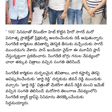
‘ది 100’ సినిమాతో రీసెంట్‌గా హిట్ కొట్టిన హీరో సాగర్ మరో
వినూత్న ప్రాజెక్ట్‌తో ప్రేక్షకుల్ని అలరించేందుకు రెడీ అవుతున్నారు.
సింగరేణి కార్మికుల జీవితాల్ని తెరపైకి తీసుకు వచ్చేందుకు సాగర్
ముందడుగు వేశారు. పాన్ ఇండియా వైడ్‌గా ఈ మూవీని ప్లాన్
చేస్తున్నట్టుగా ప్రకటించారు. సింగరేణి బొగ్గు గనుల నేపథ్యంలో
చాలా తక్కువ చిత్రాలు వచ్చిన సంగతి తెలిసిందే.
సింగరేణి కార్మికుల దుర్భలమైన జీవితాలు, వారి కష్టాల్ని తెరపై
ఆవిష్కరించేందుకు ‘జార్జి రెడ్డి’ దర్శకుడు జీవన్ రెడ్డి ముందుకు
వచ్చారు. ‘జార్జి రెడ్డి’ చిత్రంతో మేకర్‌గా జీవన్ రెడ్డికి మంచి ఇమేజ్
వచ్చిన సంగతి తెలిసిందే. మరోసారి తెలంగాణ నేపథ్యంలోని
సింగరేణి బ్యాక్ డ్రాప్‌పై సినిమాను తెరకెక్కించేందుకు
సిద్దమయ్యారు.