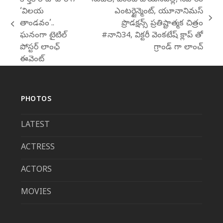
కార్తీక్ రాజు హీరోగా
సుజీత్, వెంకట్ బోయనపల్లి, నిహారిక
‘విలయ
ఎంటర్టైన్మెంట్, యూనానిమస్
next
తాండవం’..
ప్రొడక్షన్స్ ప్రతిష్టాత్మక చిత్రం
previous
post:
ఘనంగా టైటిల్
#నాని34, విక్టరీ వెంకటేష్ క్లాప్ తో
post:
పోస్టర్ లాంఛ్
గ్రాండ్ గా లాంచ్
ఈవెంట్
PHOTOS
LATEST
ACTRESS
ACTORS
MOVIES