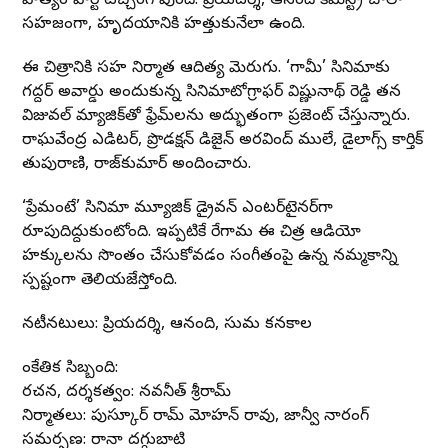
సాహిత్యం హార్ట్ టచ్చింగ్ వుంది. ప్రియదర్శి, ఆనంది కెమిస్ట్రీ చాలా
సహజంగా, హృదయానికి హత్తుకునేలా ఉంది.
ఈ చిత్రానికి సహ నిర్మాత ఆదిత్య మెరుగు. ‘గామీ’ సినిమాకు
గద్దర్ అవార్డు అందుకున్న సినిమాటోగ్రాఫర్ విష్ణునాథ్ రెడ్డి తన
విజువల్ మ్యాజిక్‌తో ఫ్రేమ్‌లను అద్భుతంగా ప్రజెంట్ చేస్తున్నారు.
రాఘవేంద్ర ఎడిటర్, ప్రొడక్షన్ డిజైన్‌ అరవింద్ ములే, డైలాగ్స్‌ కార్తిక్
తుపురాణి, రాజ్‌కుమార్ అందించారు.
‘ప్రేమంటే’ సినిమా మ్యూజిక్ డ్రైవన్ ఎంటర్‌టైనర్‌గా
రూపుదిద్దుకుంటోంది. ఇప్పటికే సారేగామ ఈ చిత్ర ఆడియో
హక్కులను సొంతం చేసుకోవడం సంగీతంపై ఉన్న నమ్మకాన్ని
స్పష్టంగా తెలియజేస్తోంది.
నటీనటులు: ప్రియదర్శి, ఆనంది, సుమ కనకాల
సాంకేతిక సిబ్బంది:
రచన, దర్శకత్వం: నవనీత్ శ్రీరామ్
నిర్మాతలు: పుస్కూర్ రామ్ మోహన్ రావు, జాన్వీ నారంగ్
సమర్పణ: రానా దగ్గుబాటి