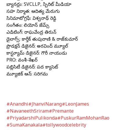
బ్యానర్లు: SVCLLP, స్పిరిట్ మీడియా
సహ నిర్మాత: ఆదిత్య మేరుగు
సినిమాటోగ్రఫీ: విశ్వనాథ్ రెడ్డి
సంగీతం: లియోన్ జేమ్స్
ఎడిటింగ్: రాఘవేంద్ర తిరున్
డైలాగ్స్: కార్తీక్ తుపురాణి & రాజ్‌కుమార్
ప్రొడక్షన్ డిజైనర్: అరవింద్ మ్యూల్
కాస్ట్యూమ్ డిజైనర్: గౌరీ నాయుడు
PRO: వంశీ-శేఖర్
పబ్లిసిటీ డిజైనర్: పద క్యాసెట్
మ్యూజిక్ ఆన్: సరిగమ
#Anandhi
#JhanviNarang
#LeonJames
#NavaneethSriram
#Premante
#PriyadarshiPulikonda
#PuskurRamMohanRao
#SumaKanakala
#tollywoodcelebrity