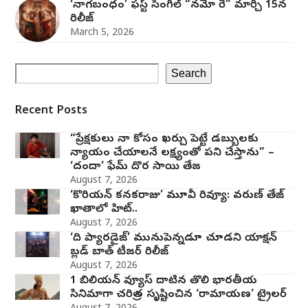
‘నాగబంధం’ ఫస్ట్ సింగిల్ “నమో రే” మార్చి 15న
రిలీజ్
March 5, 2026
Search
Recent Posts
“ప్రేక్షకులు నా కోసం ఖర్చు పెట్టే డబ్బులకు
న్యాయం చేయాలనే లక్ష్యంతో పని చేస్తాను” –
‘దందా’ ఫేమ్ దొర సాయి తేజ
August 7, 2026
‘కొరియన్ కనకరాజు’ మూవీ రివ్యూ: వరుణ్ తేజ్
ఖాతాలో హిట్..
August 7, 2026
‘ది ప్యారడైజ్’ మునుపెన్నడూ చూడని యాక్షన్
బ్లడ్ బాత్ టీజర్ రిలీజ్
August 7, 2026
1 బిలియన్ వ్యూస్ దాటిన తొలి భారతీయ
సినిమాగా చరిత్ర సృష్టించిన ‘రామాయణ’ ట్రైలర్