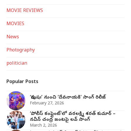
MOVIE REVIEWS
MOVIES
News
Photography
politician
Popular Posts
‘పురుషః’ నుంచి ‘దేవనాయకి’ సాంగ్‌ రిలీజ్‌
February 27, 2026
‘పోలీస్ కంప్లైంట్’లో వరలక్ష్మి శరత్ కుమార్ –
నవీన్ చంద్ర జంట‌పై ల‌వ్ సాంగ్
March 2, 2026