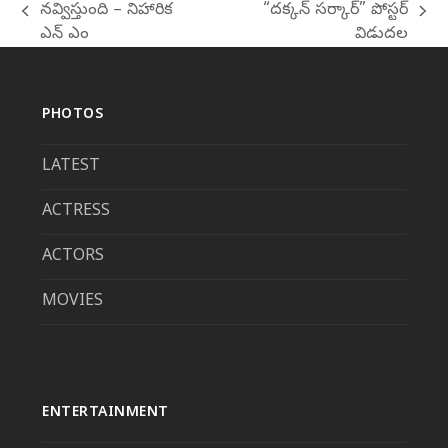
నవ్విస్తుంది – నిహారిక
“దక్కన్ సర్కార్” పోస్టర్
previous
next
ఎన్ ఎం
విడుదల
post:
post:
PHOTOS
LATEST
ACTRESS
ACTORS
MOVIES
ENTERTAINMENT