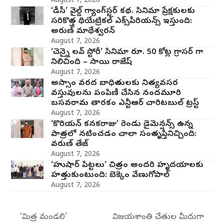
August 7, 2026
‘డీసీ’ వైల్డ్ గ్యాంగ్‌స్టర్ కథ. సినిమా ప్రేక్షకులకు
సరికొత్త థియేట్రికల్ ఎక్స్‌పీరియన్స్ ఇస్తుంది:
అరుణ్ మాథేశ్వరన్
August 7, 2026
‘చెన్నై లవ్ స్టోరీ’ సినిమా రూ. 50 కోట్ల గ్రాసర్ గా
నిలిచింది – సాయి రాజేష్
August 7, 2026
అస్సాం వరద బాధితులకు నిత్యవసర
వస్తువులను పంపిణీ చేసిన నందమూరి
బసవరామ తారకం ఎన్టీఆర్ చారిటబుల్ ట్రస్ట్
August 7, 2026
‘కొరియన్ కనకరాజు’ రెండు డైమెన్షన్స్ ఉన్న
పాత్రలో నటించడం చాలా సంతృప్తినిచ్చింది:
వరుణ్ తేజ్
August 7, 2026
‘హుషార్‌ పిట్టలు’ చిత్రం అందరి హృదయాలకు
హత్తుకుంటుంది: బెక్కెం వేణుగోపాల్‌
August 7, 2026
‘మిత్ర మండలి’
విజయశాంతి చేతుల మీదుగా