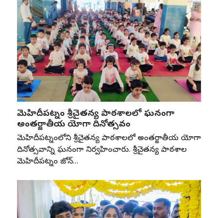
మెహిదీపట్నం శ్రీచైతన్య పాఠశాలలో ఘనంగా
అంతర్జాతీయ యోగా దినోత్సవం
మెహిదీపట్నంలోని శ్రీచైతన్య పాఠశాలలో అంతర్జాతీయ యోగా
దినోత్సవాన్ని ఘనంగా నిర్వహించారు. శ్రీచైతన్య పాఠశాల
మెహిదీపట్నం జోన్‌…