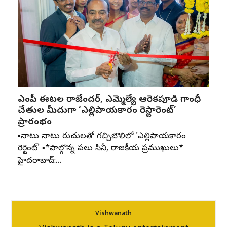
ఎంపీ ఈటల రాజేందర్, ఎమ్మెల్యే ఆరెకపూడి గాంధీ
చేతుల మీదుగా ‘ఎల్లిపాయకారం రెస్టారెంట్’
ప్రారంభం
▪️నాటు నాటు రుచులతో గచ్చిబౌలిలో 'ఎల్లిపాయకారం
రెస్టారెంట్' ▪️*పాల్గొన్న పలు సినీ, రాజకీయ ప్రముఖులు*
హైదరాబాద్:…
Vishwanath