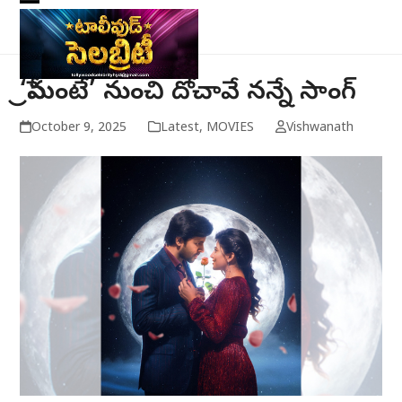
Skip
Open
Close
to
mobile
mobile
content
menu
menu
‘ప్రేమంటే’ నుంచి దోచావే నన్నే సాంగ్
October 9, 2025
Latest
,
MOVIES
Vishwanath