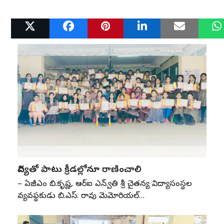
Related Posts
విద్యతో పాటు క్రీడల్లోనూ రాణించాలి
– ఏజీఎం బి.కృష్ణ, ఆర్‌ఐ ఎన్‌.స్వాతి శ్రీ చైతన్య విద్యాసంస్థల
వ్యవస్థాపకుడు బి.ఎస్‌. రావు మెమోరియల్‌…