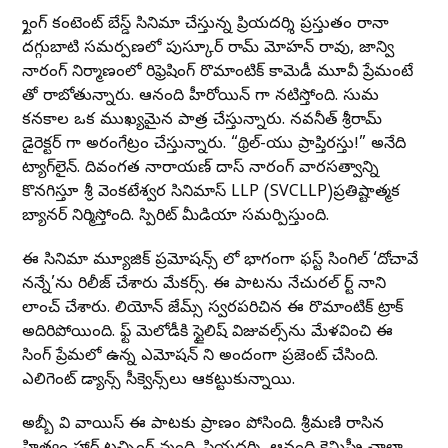
స్ట్రాంగ్ కంటెంట్ బేస్డ్ సినిమా చేస్తున్న ప్రియదర్శి ప్రస్తుతం రానా
దగ్గుబాటి సమర్పణలో పుస్కూర్ రామ్ మోహన్ రావు, జాన్వి
నారంగ్ నిర్మాణంలో రిఫ్రెషింగ్ రొమాంటిక్ కామెడీ మూవీ ప్రేమంటే
తో రాబోతున్నారు. ఆనంది హీరోయిన్ గా నటిస్తోంది. సుమ
కనకాల ఒక ముఖ్యమైన పాత్ర చేస్తున్నారు. నవనీత్ శ్రీరామ్
డైరెక్టర్ గా అరంగేట్రం చేస్తున్నారు. “థ్రిల్-యు ప్రాప్తిరస్తు!” అనేది
ట్యాగ్‌లైన్‌. దివంగత నారాయణ్ దాస్ నారంగ్ వారసత్వాన్ని
కొనసాగిస్తూ శ్రీ వెంకటేశ్వర సినిమాస్ LLP (SVCLLP)ప్రతిష్టాత్మక
బ్యానర్‌ నిర్మిస్తోంది. స్పిరిట్ మీడియా సమర్పిస్తుంది.
ఈ సినిమా మ్యూజిక్ ప్రమోషన్స్ లో భాగంగా ఫస్ట్ సింగిల్ ‘దోచావే
నన్నే’ను రిలీజ్ చేశారు మేకర్స్. ఈ పాటను నేచురల్ స్టార్ నాని
లాంచ్ చేశారు. లియోన్ జేమ్స్ స్వరపరిచిన ఈ రొమాంటిక్ ట్రాక్
అదిరిపోయింది. సాఫ్ట్ మెలోడీకి స్టైలిష్ విజువల్స్‌ను మేళవించి ఈ
సింగ్ ప్రేమలో ఉన్న ఎమోషన్ ని అందంగా ప్రజెంట్ చేసింది.
ఎలిగెంట్ డ్యాన్స్ సీక్వెన్స్‌లు ఆకట్టుకున్నాయి.
అబ్బీ వి వాయిస్ ఈ పాటకు ప్రాణం పోసింది. శ్రీమణి రాసిన