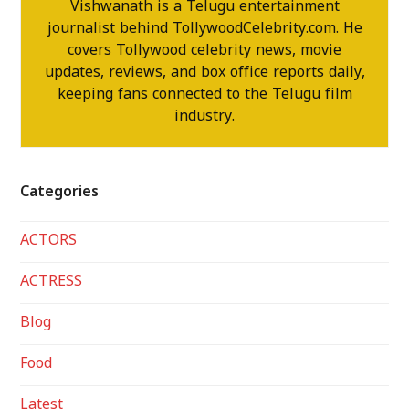
Vishwanath is a Telugu entertainment
journalist behind TollywoodCelebrity.com. He
covers Tollywood celebrity news, movie
updates, reviews, and box office reports daily,
keeping fans connected to the Telugu film
industry.
Categories
ACTORS
ACTRESS
Blog
Food
Latest