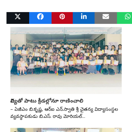
Related Posts
విద్యతో పాటు క్రీడల్లోనూ రాణించాలి
– ఏజీఎం బి.కృష్ణ, ఆర్‌ఐ ఎన్‌.స్వాతి శ్రీ చైతన్య విద్యాసంస్థల
వ్యవస్థాపకుడు బి.ఎస్‌. రావు మెమోరియల్‌…