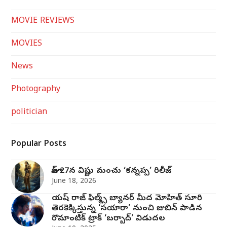
MOVIE REVIEWS
MOVIES
News
Photography
politician
Popular Posts
జూన్ 27న విష్ణు మంచు ‘కన్నప్ప’ రిలీజ్
June 18, 2026
యష్ రాజ్ ఫిల్మ్స్ బ్యానర్ మీద మోహిత్ సూరి
తెరకెక్కిస్తున్న ‘సయారా’ నుంచి జుబిన్ పాడిన
రొమాంటిక్ ట్రాక్ ‘బర్బాద్’ విడుదల