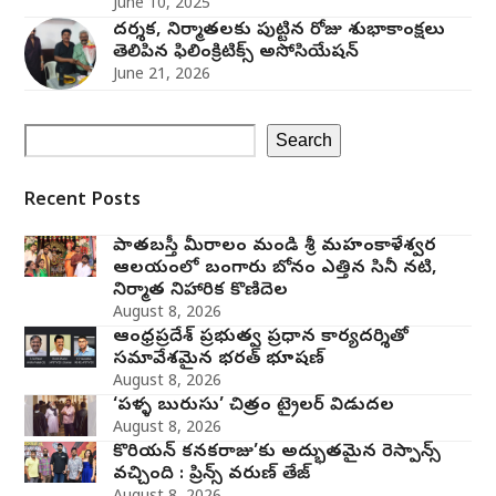
June 10, 2025
దర్శక, నిర్మాతలకు పుట్టిన రోజు శుభాకాంక్షలు
తెలిపిన ఫిలింక్రిటిక్స్ అసోసియేషన్‌
June 21, 2026
Search
Recent Posts
పాతబస్తీ మీరాలం మండి శ్రీ మహంకాళేశ్వర
ఆలయంలో బంగారు బోనం ఎత్తిన సినీ నటి,
నిర్మాత నిహారిక కొణిదెల
August 8, 2026
ఆంధ్రప్రదేశ్ ప్రభుత్వ ప్రధాన కార్యదర్శితో
సమావేశమైన భరత్ భూషణ్
August 8, 2026
‘పళ్ళ బురుసు’ చిత్రం ట్రైలర్ విడుదల
August 8, 2026
కొరియన్ కనకరాజు’కు అద్భుతమైన రెస్పాన్స్
వచ్చింది : ప్రిన్స్ వరుణ్ తేజ్