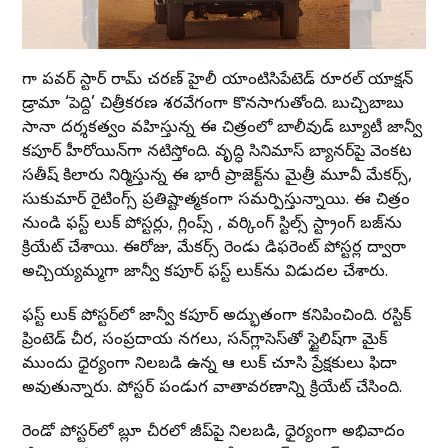
మెగా పవర్ స్టార్ రామ్ చరణ్ హైలీ యాంటిసిపేటెడ్ రూరల్ యాక్షన్
డ్రామా ‘పెద్ది’ చిత్రీకరణ శరవేగంగా కొనసాగుతోంది. బుచ్చిబాబు
సానా దర్శకత్వం వహిస్తున్న ఈ చిత్రంలో బాలీవుడ్ బ్యూటీ జాన్వీ
కపూర్ హీరోయిన్‌గా నటిస్తోంది. వృద్ధి సినిమాస్ బ్యానర్‌పై వెంకట
సతీష్ కిలారు నిర్మిస్తున్న ఈ భారీ ప్రాజెక్ట్‌ను మైత్రీ మూవీ మేకర్స్,
సుకుమార్ రైటింగ్స్ ప్రతిష్టాత్మకంగా సమర్పిస్తున్నాయి. ఈ చిత్రం
నుండి ఫస్ట్ లుక్ పోస్టర్లు, గ్లింప్స్ , వర్కింగ్ స్టిల్స్ స్ట్రాంగ్ బజ్‌ను
క్రియేట్ చేశాయి. ఈరోజు, మేకర్స్ రెండు డిఫరెంట్ పోస్టర్ల ద్వారా
అచ్చియ్యమ్మగా జాన్వీ కపూర్ ఫస్ట్ లుక్‌ను విడుదల చేశారు.
ఫస్ట్ లుక్ పోస్టర్‌లో జాన్వీ కపూర్‌ అద్భుతంగా కనిపించింది. రస్టిక్
ప్రింటెడ్‌ చీర, సంప్రదాయ నగలు, సన్‌గ్లాసెస్‌తో స్టైలిష్‌గా మైక్‌
ముందు ధైర్యంగా నిలబడి ఉన్న ఆమె లుక్‌ చూసి ప్రేక్షకులు ఫిదా
అవుతున్నారు. పోస్టర్‌ పండుగ వాతావరణాన్ని క్రియేట్ చేసింది.
రెండో పోస్టర్‌లో బ్లూ చీరలో జీప్‌పై నిలబడి, ధైర్యంగా అభివాదం