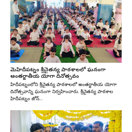
మెహిదీపట్నం శ్రీచైతన్య పాఠశాలలో ఘనంగా
అంతర్జాతీయ యోగా దినోత్సవం
మెహిదీపట్నంలోని శ్రీచైతన్య పాఠశాలలో అంతర్జాతీయ యోగా
దినోత్సవాన్ని ఘనంగా నిర్వహించారు. శ్రీచైతన్య పాఠశాల
మెహిదీపట్నం జోన్‌…