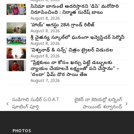
August 8, 2026
సినిమా బాగుంటే ఆదరిస్తారని ‘డిసి’ మరోసారి
నిరూపించింది : నిర్మాత సురేష్ బాబు
August 8, 2026
‘హాయ్’ ఆగస్టు 28న గ్రాండ్ రిలీజ్
August 8, 2026
శ్రీ చైతన్య స్కూల్‌లో ఘనంగా ఇన్వెస్టిచర్‌ సెర్మొనీ
August 8, 2026
‘విశ్వనాథ్ & సన్స్’ చిత్రం ట్రైలర్ విడుదల
August 8, 2026
“ప్రేక్షకులు నా కోసం ఖర్చు పెట్టే డబ్బులకు
న్యాయం చేయాలనే లక్ష్యంతో పని చేస్తాను” –
‘దందా’ ఫేమ్ దొర సాయి తేజ
August 7, 2026
సుడిగాలి సుధీర్ G.O.A.T
బైకర్ నా కెరియర్లో టర్నింగ్
previous
next
షూటింగ్ పూర్తి
పాయింట్: శర్వానంద్‌
post:
post:
PHOTOS