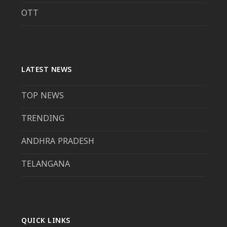
OTT
LATEST NEWS
TOP NEWS
TRENDING
ANDHRA PRADESH
TELANGANA
QUICK LINKS