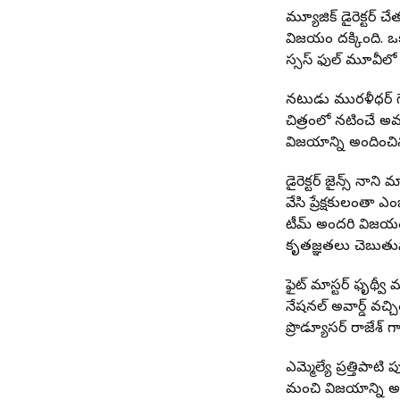
మ్యూజిక్ డైరెక్టర్ 
విజయం దక్కింది. ఒక 
సక్సెస్ ఫుల్ మూవీ
నటుడు మురళీధర్ గ
చిత్రంలో నటించే అవక
విజయాన్ని అందించి
డైరెక్టర్ జైన్స్ న
వేసి ప్రేక్షకులంతా
టీమ్ అందరి విజయం. 
కృతజ్ఞతలు చెబుతున
ఫైట్ మాస్టర్ ఫృథ్వీ
నేషనల్ అవార్డ్ వచ్చ
ప్రొడ్యూసర్ రాజేశ్
ఎమ్మెల్యే ప్రత్తిపా
మంచి విజయాన్ని అ