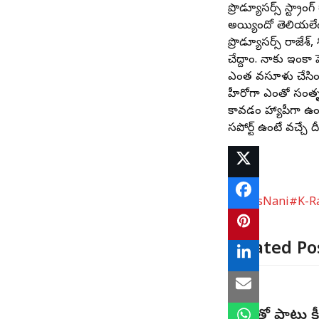
ప్రొడ్యూసర్స్ స్ట్రా
అయ్యిందో తెలియలే
ప్రొడ్యూసర్స్ రాజేశ
చేద్దాం. నాకు ఇంకా ప
ఎంత వసూళు చేసింది
హీరోగా ఎంతో సంతృప్
కావడం హ్యాపీగా ఉంది
సపోర్ట్ ఉంటే వచ్చే 
#JainsNani
#K-R
Related Po
విద్యతో పాటు క్