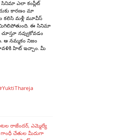
ో సినిమా ఎలా కంప్లీట్
ందుకు కారణం మా
నం కలిసి మళ్లీ మూవీస్
ంగా మిగిలిపోతుంది. ఈ సినిమా
ా చూస్తూ నవ్వుకోవడం
ాం. ఆ నమ్మకం నిజం
పావళికి హిట్ ఇచ్చాం. మీ
#YuktiThareja