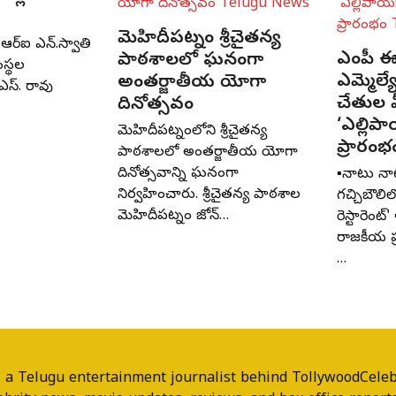
మెహిదీపట్నం శ్రీచైతన్య
ఆర్‌ఐ ఎన్‌.స్వాతి
ఎంపీ ఈ
పాఠశాలలో ఘనంగా
ంస్థల
ఎమ్మెల్
అంతర్జాతీయ యోగా
ఎస్‌. రావు
చేతుల 
దినోత్సవం
‘ఎల్లిపా
మెహిదీపట్నంలోని శ్రీచైతన్య
ప్రారంభ
పాఠశాలలో అంతర్జాతీయ యోగా
దినోత్సవాన్ని ఘనంగా
▪️నాటు న
నిర్వహించారు. శ్రీచైతన్య పాఠశాల
గచ్చిబౌలి
మెహిదీపట్నం జోన్‌…
రెస్టారెంట్
రాజకీయ ప
…
 a Telugu entertainment journalist behind TollywoodCeleb