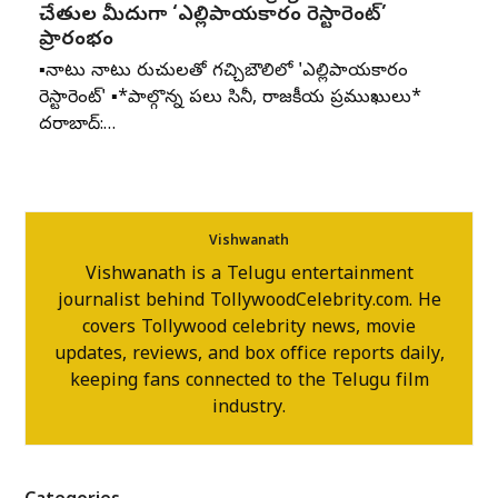
చేతుల మీదుగా ‘ఎల్లిపాయకారం రెస్టారెంట్’
ప్రారంభం
▪️నాటు నాటు రుచులతో గచ్చిబౌలిలో 'ఎల్లిపాయకారం
రెస్టారెంట్' ▪️*పాల్గొన్న పలు సినీ, రాజకీయ ప్రముఖులు*
హైదరాబాద్:…
Vishwanath
Vishwanath is a Telugu entertainment
journalist behind TollywoodCelebrity.com. He
covers Tollywood celebrity news, movie
updates, reviews, and box office reports daily,
keeping fans connected to the Telugu film
industry.