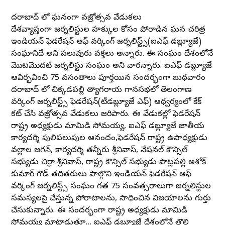
హైదరాబాద్ లో ఘనంగా వజ్రోత్సవ వేడుకలు
దేశవ్యాప్తంగా జర్నలిస్టుల హక్కుల కోసం పోరాడిన ఘన చరిత్ర
ఇండియన్ ఫెడరేషన్ ఆఫ్ వర్కింగ్ జర్నలిస్ట్స్(ఐఎఫ్ డబ్ల్యూజే)
సంఘానిదే అని పలువురు వక్తలు అన్నారు. ఈ సంఘం దేశంలోనే
మొటమొదటి జర్నలిస్టు సంఘం అని వారన్నారు. ఐఎఫ్ డబ్ల్యూజే
ఆవిర్భవించి 75 వసంతాలు పూర్తయిన సందర్భంగా బుధవారం
హైదరాబాద్ లో చిక్కడపల్లి త్యాగరాయ గానసభలో తెలంగాణ
వర్కింగ్ జర్నలిస్ట్స్ ఫెడరేషన్(టీడబ్ల్యూజే ఎఫ్) ఆధ్వర్యంలో కేక్
కట్ చేసి వజ్రోత్సవ వేడుకలు జరిపారు. ఈ వేడుకల్లో ఫెడరేషన్
రాష్ట్ర అధ్యక్షుడు మామిడి సోమయ్య, ఐఎఫ్ డబ్ల్యూజే జాతీయ
కార్యదర్శి పులిపలుపుల ఆనందం,ఫెడరేషన్ రాష్ట్ర ఉపాధ్యక్షుడు
వల్లాల జగన్, కార్యదర్శి తన్నీరు శ్రీనివాస్, నేషనల్ కౌన్సిల్
సభ్యుడు చిర్రా శ్రీనివాస్, రాష్ట్ర కౌన్సిల్ సభ్యుడు పొట్లపల్లి అశోక్
కుమార్ గౌడ్ తదితరులు పాల్గొని ఇండియన్ ఫెడరేషన్ ఆఫ్
వర్కింగ్ జర్నలిస్ట్స్ సంఘం గత 75 సంవత్సరాలుగా జర్నలిస్టుల
సమస్యలపై చేస్తున్న పోరాటాలను, సాధించిన విజయాలను గుర్తు
చేసుకున్నారు. ఈ సందర్భంగా రాష్ట్ర అధ్యక్షుడు మామిడి
సోమయ్య మాట్లాడుతూ… ఐఎఫ్ డబ్ల్యూజే దేశంలోనే తొలి