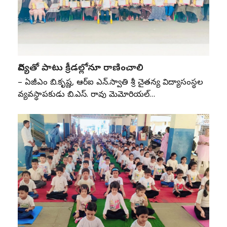
విద్యతో పాటు క్రీడల్లోనూ రాణించాలి
– ఏజీఎం బి.కృష్ణ, ఆర్‌ఐ ఎన్‌.స్వాతి శ్రీ చైతన్య విద్యాసంస్థల
వ్యవస్థాపకుడు బి.ఎస్‌. రావు మెమోరియల్‌…