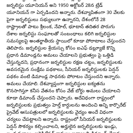
జర్నలిస్టు యూనియన్ అని 1950 అక్టోబర్ 28న ట్రేడ్
యూనియన్ గా ఏర్పడిందని అన్నారు. దేశవ్యాపితంగా 30 వేలకు
పైగా జర్నలిస్టులు సభ్యులుగా ఉన్నారని, దేశంలోనే 28
రాష్ట్రాలతో పాటు శ్రీలంక, నేపాల్, భూటాన్ తదితర పొరుగు
దేశాల జర్నలిస్టు సంఘాలతో సంబంధాలు కలిగి జర్నలిస్టుల
సమస్యలపై అంతర్జాతీయ స్థాయిలో కూడా పోరాటాలు చేస్తుందని
తెలిపారు. జర్నలిస్టుల శ్రేయస్సు కోసం ఐఎఫ్ డబ్ల్యూజే కొన్ని
ప్రధాన డిమాండ్లను అమలు చేయాలని ప్రభుత్వం పై ఒత్తిడి
చేస్తున్నదని, ప్రధానంగా జర్నలిస్టుల రక్షణ చట్టం, జర్నలిస్టులకు
అవసరమైన సంక్షేమ పథకాలు, సీనియర్ జర్నలిస్టులకు పెన్షన్
పథకం వంటి డిమాండ్ల సాధనకు పోరాటం చేస్తుందని అన్నారు.
అమలు చేయాలి. దేశవ్యాప్తంగా జర్నలిస్టుల ఐక్యతను
కొనసాగిస్తూ కనీస వేతనం కోసం వేజ్ బోర్డు అమలు చేయాలని
కూడా డిమాండ్ చేస్తుందని చెప్పారు. అదేవిధంగా రాష్ట్రంలో
జర్నలిస్టులకు ప్రభుత్వం హెల్త్ కార్డులను అందించి అన్ని కార్పొరేట్
ప్రైవేట్ ఆసుపత్రులలో జర్నలిస్టులకు వైద్యం అందే విధంగా
చర్యలు చేపట్టాలని అన్నారు. రాష్ట్రంలో సీనియర్ జర్నలిస్టులకు
పెన్షన్ సౌకర్యం కల్పించాలని, అర్హులైన జర్నలిస్టులకు ఇండ్లు,