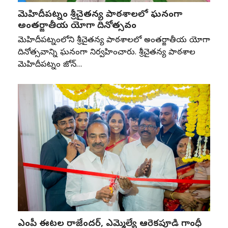
మెహిదీపట్నం శ్రీచైతన్య పాఠశాలలో ఘనంగా
అంతర్జాతీయ యోగా దినోత్సవం
మెహిదీపట్నంలోని శ్రీచైతన్య పాఠశాలలో అంతర్జాతీయ యోగా
దినోత్సవాన్ని ఘనంగా నిర్వహించారు. శ్రీచైతన్య పాఠశాల
మెహిదీపట్నం జోన్‌…
ఎంపీ ఈటల రాజేందర్, ఎమ్మెల్యే ఆరెకపూడి గాంధీ