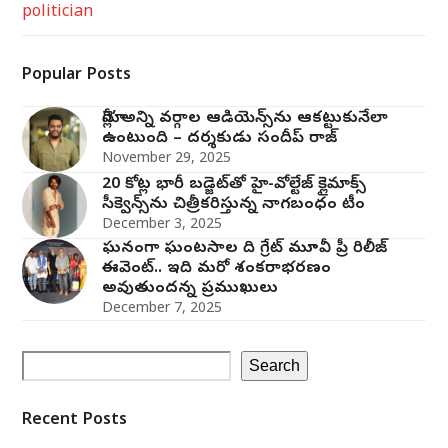
politician
Popular Posts
మోగ్లీ’ అన్ని వర్గాల ఆడియెన్స్‌ను ఆకట్టుకునేలా
ఉంటుంది – దర్శకుడు సందీప్ రాజ్
November 29, 2025
20 కోట్ల భారీ బడ్జెట్‌తో హై-వోల్టేజ్ క్లైమాక్స్
సీక్వెన్స్‌ను చిత్రీకరిస్తున్న నాగబంధం టీం
December 3, 2025
ఘనంగా ఘంటసాల ది గ్రేట్ మూవీ ప్రీ రిలీజ్
ఈవెంట్.. ఇది మరో శంకరాభరణం
అవుతుందన్న ప్రముఖులు
December 7, 2025
Search
Recent Posts