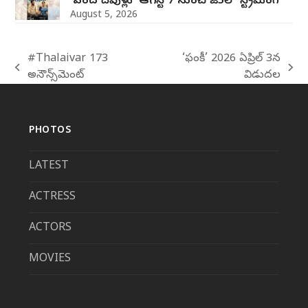
‘వంద దేవుళ్లు’ ఆగస్ట్ 7 నుంచి జీ5లో స్ట్రీమింగ్
August 5, 2026
#Thalaivar 173
‘ఫంకీ’ 2026 ఏప్రిల్ 3న
previous
next
అనౌన్స్‌మెంట్
విడుదల
post:
post:
PHOTOS
LATEST
ACTRESS
ACTORS
MOVIES