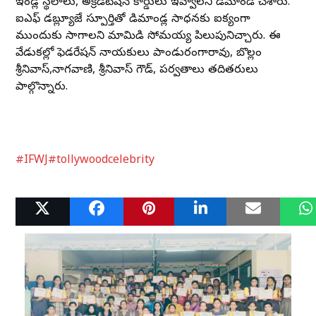
ఇండ్ల స్థలాలు, అక్రెడిటేషన్ కార్డులు ఇవ్వాలని డిమాండ్ చేశారు.
ఐఎఫ్ డబ్ల్యూజే స్పూర్తితో డిమాండ్ల సాధనకు ఐక్యంగా
ముందుకు సాగాలని మామిడి సోమయ్య పిలుపునిచ్చారు. ఈ
వేడుకల్లో ఫెడరేషన్ నాయకులు పాండురంగారావు, బొల్లం
శ్రీనివాస్,నాగవాణి, శ్రీనివాస్ గౌడ్, పర్వతాలు తదితరులు
పాల్గొన్నారు.
#IFWJ
#tollywoodcelebrity
Related Posts