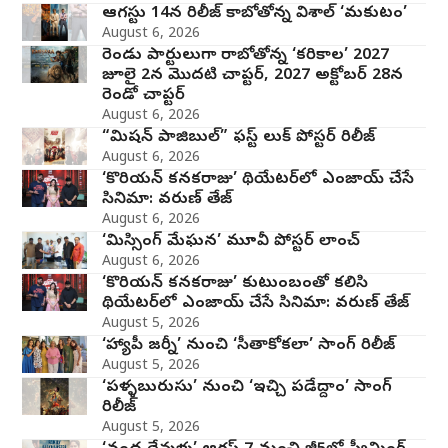
ఆగస్టు 14న రిలీజ్ కాబోతోన్న విశాల్ ‘మకుటం’
August 6, 2026
రెండు పార్టులుగా రాబోతోన్న ‘కరికాల’ 2027
జూలై 2న మొదటి చాప్టర్‌, 2027 అక్టోబర్ 28న
రెండో చాప్టర్
August 6, 2026
“మిషన్ పాజిబుల్” ఫస్ట్ లుక్ పోస్టర్ రిలీజ్
August 6, 2026
‘కొరియన్ కనకరాజు’ థియేటర్‌లో ఎంజాయ్ చేసే
సినిమా: వరుణ్ తేజ్
August 6, 2026
‘మిస్సింగ్ మేఘన’ మూవీ పోస్టర్ లాంచ్
August 6, 2026
‘కొరియన్ కనకరాజు’ కుటుంబంతో కలిసి
థియేటర్‌లో ఎంజాయ్ చేసే సినిమా: వరుణ్ తేజ్
August 5, 2026
‘హ్యాపీ జర్నీ’ నుంచి ‘సీతాకోకలా’ సాంగ్ రిలీజ్
August 5, 2026
‘పళ్ళబురుసు’ నుంచి ‘ఇచ్చి పడేద్దాం’ సాంగ్
రిలీజ్
August 5, 2026